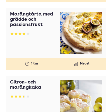
Marängtårta med
grädde och
passionsfrukt
Betyg: 3.75 av 5
1 tim
Medel
Citron- och
marängkaka
Betyg: 3.53 av 5