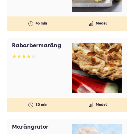
45 min
Medel
Rabarbermaräng
Betyg: 3.7 av 5
30 min
Medel
Marängrutor