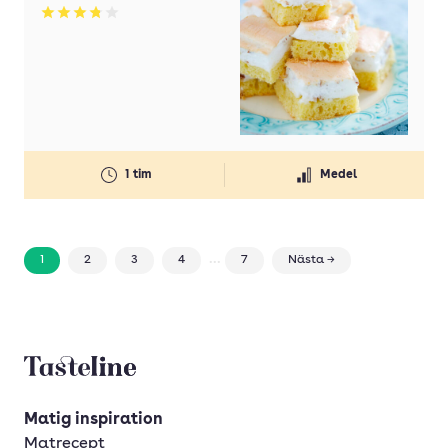
Betyg: 3.83 av 5
1 tim
Medel
...
1
2
3
4
7
Nästa →
Tasteline startsida
Matig inspiration
Matrecept