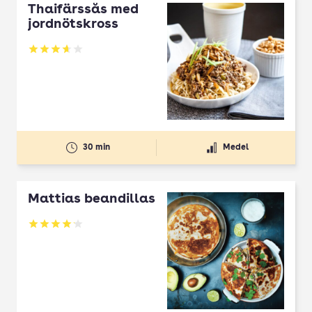
Thaifärssås med
jordnötskross
Betyg: 3.68 av 5
30 min
Medel
Mattias beandillas
Betyg: 4.11 av 5