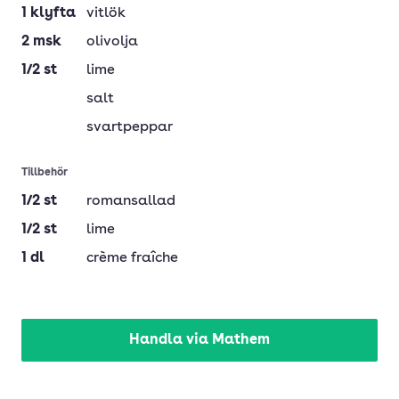
1
klyfta
vitlök
2
msk
olivolja
1/2
st
lime
salt
svartpeppar
Tillbehör
1/2
st
romansallad
1/2
st
lime
1
dl
crème fraîche
Handla via Mathem