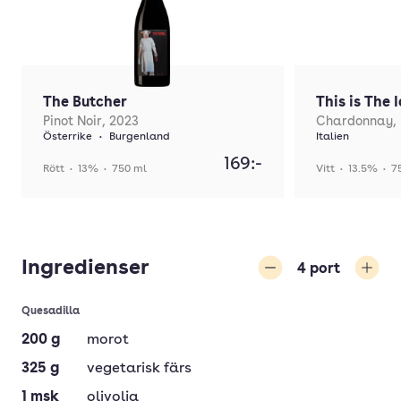
The Butcher
This is The I
Pinot Noir, 2023
Chardonnay,
Österrike
•
Burgenland
Italien
169:-
Rött
•
13%
•
750 ml
Vitt
•
13.5%
•
7
Ingredienser
4
port
Minska
Öka
Quesadilla
200
g
morot
325
g
vegetarisk färs
1
msk
olivolja