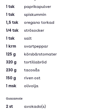
1
tsk
paprikapulver
1
tsk
spiskummin
1,5
tsk
oregano torkad
1/4
tsk
strösocker
1
tsk
salt
1
krm
svartpeppar
125
g
körsbärstomater
320
g
tortillabröd
230
g
tacosås
150
g
riven ost
1
msk
olivolja
Guacamole
2
st
avokado(s)