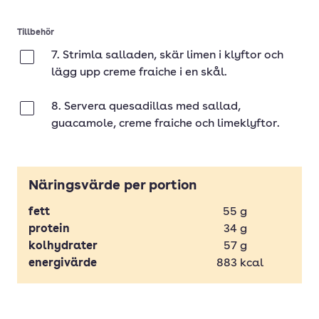
Tillbehör
7. Strimla salladen, skär limen i klyftor och
Klar
lägg upp creme fraiche i en skål.
8. Servera quesadillas med sallad,
Klar
guacamole, creme fraiche och limeklyftor.
Näringsvärde per portion
fett
55
g
protein
34
g
kolhydrater
57
g
energivärde
883
kcal