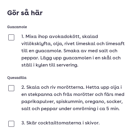
Gör så här
Guacamole
1. Mixa ihop avokadokött, skalad
Klar
vitlöksklyfta, olja, rivet limeskal och limesaft
till en guacamole. Smaka av med salt och
peppar. Lägg upp guacamolen i en skål och
ställ i kylen till servering.
Quesadilla
2. Skala och riv morötterna. Hetta upp olja i
Klar
en stekpanna och fräs morötter och färs med
paprikapulver, spiskummin, oregano, socker,
salt och peppar under omrörning i ca 5 min.
3. Skär cocktailtomaterna i skivor.
Klar