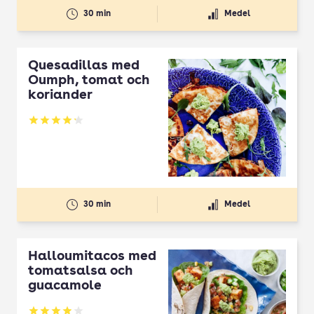
30 min
Medel
Quesadillas med
Oumph, tomat och
koriander
Betyg: 4.17 av 5
30 min
Medel
Halloumitacos med
tomatsalsa och
guacamole