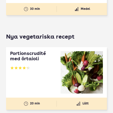
30 min
Medel
Nya vegetariska recept
Portionscrudité
med örtaioli
Betyg: 4.27 av 5
20 min
Lätt