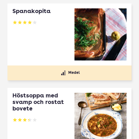
Spanakopita
Betyg: 4.1 av 5
Medel
Höstsoppa med
svamp och rostat
bovete
Betyg: 3.33 av 5