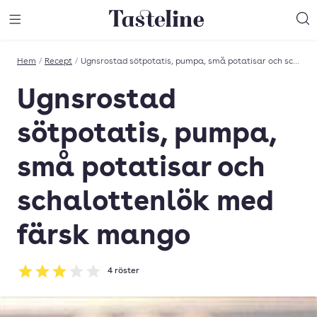
Till Tastelines startsida
äng meny
Öppna meny
Sö
Hem
/
Recept
/
Ugnsrostad sötpotatis, pumpa, små potatisar och schalottenlök med färsk mango
Ugnsrostad
sötpotatis, pumpa,
små potatisar och
schalottenlök med
färsk mango
4
röster
Betyg: 3 av 5