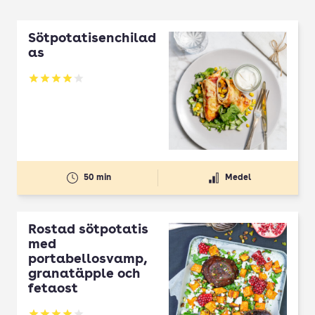
Sötpotatisenchilad
as
Betyg: 4.07 av 5
50 min
Medel
Rostad sötpotatis
med
portabellosvamp,
granatäpple och
fetaost