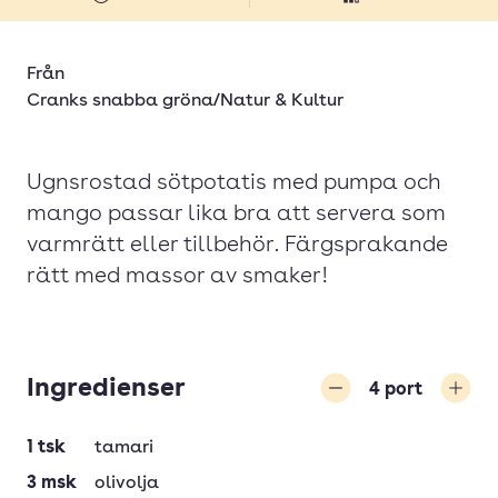
Från
Cranks snabba gröna/Natur & Kultur
Ugnsrostad sötpotatis med pumpa och
mango passar lika bra att servera som
varmrätt eller tillbehör. Färgsprakande
rätt med massor av smaker!
Ingredienser
4
port
Minska
Öka
1
tsk
tamari
3
msk
olivolja