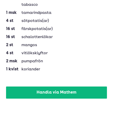
tabasco
1
msk
tamarindpasta
4
st
sötpotatis(ar)
16
st
färskpotatis(ar)
16
st
schalottenlökar
2
st
mangos
4
st
vitlöksklyftor
2
msk
pumpafrön
1
kvist
koriander
Handla via Mathem