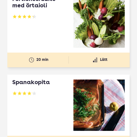
med örtaioli
Betyg: 4.27 av 5
20 min
Lätt
Spanakopita
Betyg: 4.1 av 5