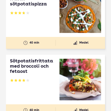
sötpotatispizza
Betyg: 3.74 av 5
40 min
Medel
Sötpotatisfrittata
med broccoli och
fetaost
Betyg: 3.9 av 5
40 min
Medel