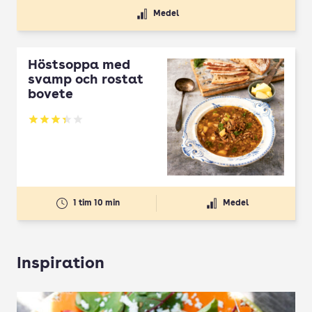
Medel
Höstsoppa med
svamp och rostat
bovete
Betyg: 3.33 av 5
1 tim 10 min
Medel
Inspiration