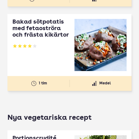
Bakad sötpotatis
med fetaoströra
och frästa kikärtor
Betyg: 3.97 av 5
1 tim
Medel
Nya vegetariska recept
Portionscrudité