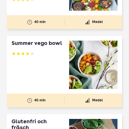
Betyg: 3.92 av 5
40 min
Medel
Summer vego bowl
Betyg: 3.87 av 5
40 min
Medel
Glutenfri och
fräsch