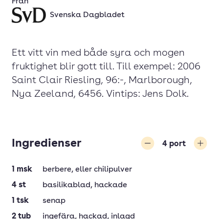
Från
Svenska Dagbladet
Ett vitt vin med både syra och mogen
fruktighet blir gott till. Till exempel: 2006
Saint Clair Riesling, 96:-, Marlborough,
Nya Zeeland, 6456. Vintips: Jens Dolk.
Ingredienser
4
port
Minska
Öka
1
msk
berbere
, eller chilipulver
4
st
basilikablad
, hackade
1
tsk
senap
2
tub
ingefära
, hackad, inlagd