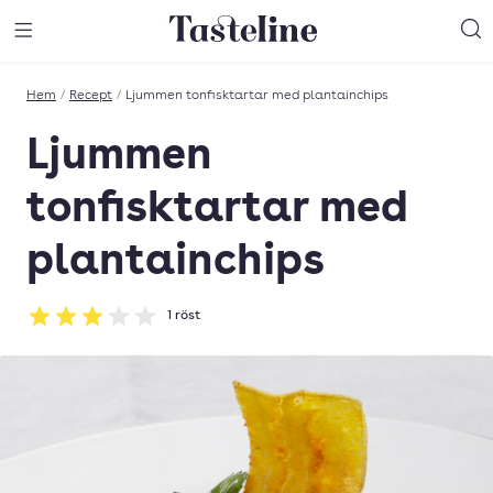
Till Tastelines startsida
äng meny
Öppna meny
Sö
Hem
/
Recept
/
Ljummen tonfisktartar med plantainchips
Ljummen
tonfisktartar med
plantainchips
1
röst
Betyg: 3 av 5