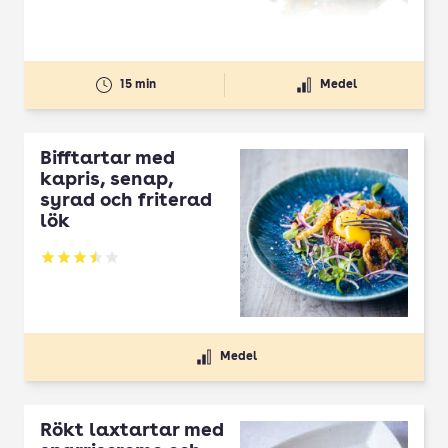
15 min
Medel
Bifftartar med
kapris, senap,
syrad och friterad
lök
Betyg: 3.5 av 5
Medel
Rökt laxtartar med