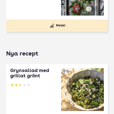
Medel
Nya recept
Grynsallad med
grillat grönt
Betyg: 2.5 av 5