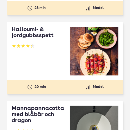
25 min
Medel
Halloumi- &
jordgubbsspett
Betyg: 4.3 av 5
20 min
Medel
Mannapannacotta
med blåbär och
dragon