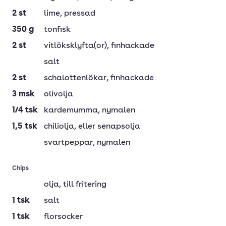
2
st
lime
, pressad
350
g
tonfisk
2
st
vitlöksklyfta(or)
, finhackade
salt
2
st
schalottenlökar
, finhackade
3
msk
olivolja
1/4
tsk
kardemumma
, nymalen
1,5
tsk
chiliolja
, eller senapsolja
svartpeppar
, nymalen
Chips
olja
, till fritering
1
tsk
salt
1
tsk
florsocker