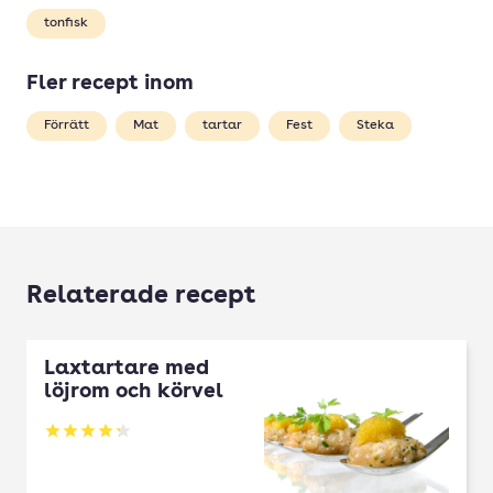
tonfisk
Fler recept inom
Förrätt
Mat
tartar
Fest
Steka
Relaterade recept
Laxtartare med
löjrom och körvel
Betyg: 4.27 av 5