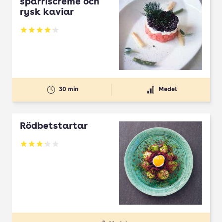
sparriscreme och
rysk kaviar
Betyg: 4.14 av 5
30 min
Medel
Rödbetstartar
Betyg: 3.21 av 5