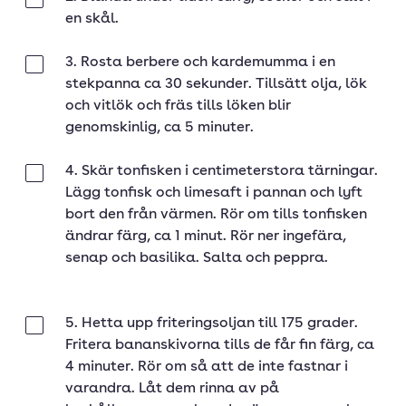
Klar
en skål.
3. Rosta berbere och kardemumma i en
Klar
stekpanna ca 30 sekunder. Tillsätt olja, lök
och vitlök och fräs tills löken blir
genomskinlig, ca 5 minuter.
4. Skär tonfisken i centimeterstora tärningar.
Klar
Lägg tonfisk och limesaft i pannan och lyft
bort den från värmen. Rör om tills tonfisken
ändrar färg, ca 1 minut. Rör ner ingefära,
senap och basilika. Salta och peppra.
5. Hetta upp friteringsoljan till 175 grader.
Klar
Fritera bananskivorna tills de får fin färg, ca
4 minuter. Rör om så att de inte fastnar i
varandra. Låt dem rinna av på