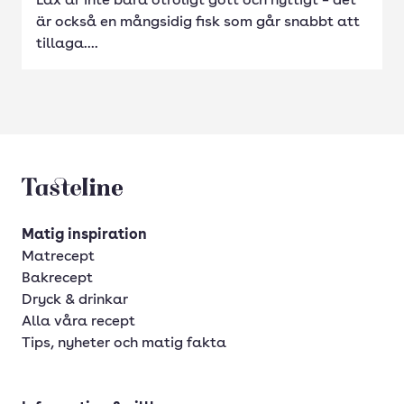
Lax är inte bara otroligt gott och nyttigt – det
är också en mångsidig fisk som går snabbt att
tillaga....
Tasteline startsida
Matig inspiration
Matrecept
Bakrecept
Dryck & drinkar
Alla våra recept
Tips, nyheter och matig fakta