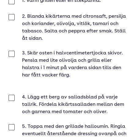
1. Värm grillen eller en stekpanna.
Klar
2. Blanda kikärterna med citronsaft, persilja
Klar
och koriander, olivolja, vitlök, tamari och
tabasco. Salta och peppra efter smak. Ställ
åt sidan.
3. Skär osten i halvcentimetertjocka skivor.
Klar
Pensla med lite olivolja och grilla eller
halstra i 1 minut på vardera sidan tills den
har fått vacker färg.
4. Lägg ett berg av salladsblad på varje
Klar
tallrik. Fördela kikärtssalladen mellan dem
och garnera med tomater och oliver.
5. Toppa med den grillade halloumin. Ringla
Klar
eventuellt återstående dressing ovanpå och