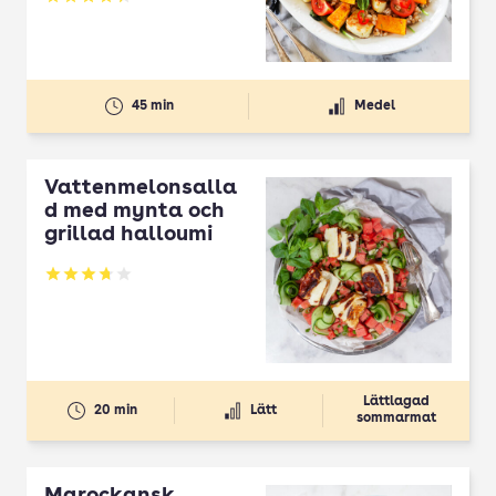
Betyg: 4.32 av 5
45 min
Medel
Vattenmelonsalla
d med mynta och
grillad halloumi
Betyg: 3.72 av 5
Lättlagad
20 min
Lätt
sommarmat