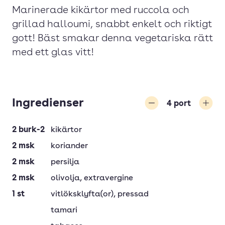
Marinerade kikärtor med ruccola och
grillad halloumi, snabbt enkelt och riktigt
gott! Bäst smakar denna vegetariska rätt
med ett glas vitt!
Ingredienser
4
port
Minska
Öka
2
burk-2
kikärtor
2
msk
koriander
2
msk
persilja
2
msk
olivolja
, extravergine
1
st
vitlöksklyfta(or)
, pressad
tamari