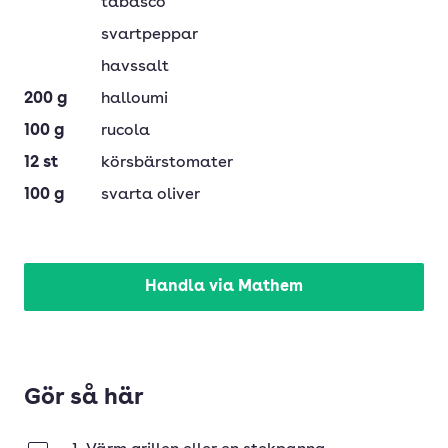
tabasco
svartpeppar
havssalt
200
g
halloumi
100
g
rucola
12
st
körsbärstomater
100
g
svarta oliver
Handla via Mathem
Gör så här