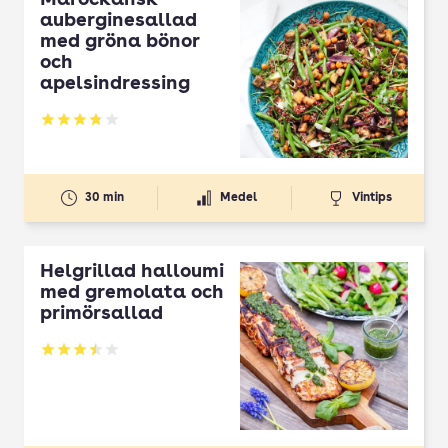
Marockansk
auberginesallad
med gröna bönor
och
apelsindressing
Betyg: 3.81 av 5
30 min
Medel
Vintips
Helgrillad halloumi
med gremolata och
primörsallad
Betyg: 3.52 av 5