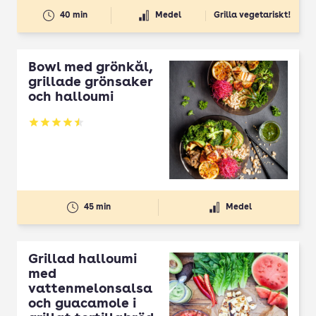
40 min
Medel
Grilla vegetariskt!
Bowl med grönkål,
grillade grönsaker
och halloumi
Betyg: 4.53 av 5
45 min
Medel
Grillad halloumi
med
vattenmelonsalsa
och guacamole i