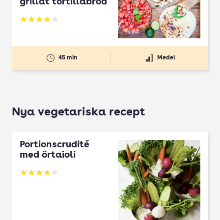
grillat tortillabröd
Betyg: 4 av 5
45 min
Medel
Nya vegetariska recept
Portionscrudité
med örtaioli
Betyg: 4.27 av 5