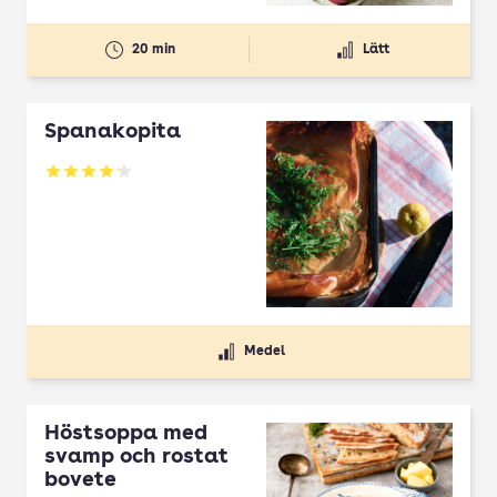
20 min
Lätt
Spanakopita
Betyg: 4.1 av 5
Medel
Höstsoppa med
svamp och rostat
bovete