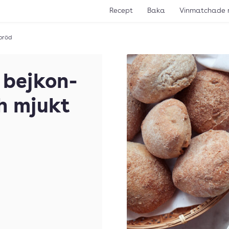
Recept
Baka
Vinmatchade 
bröd
 bejkon-
h mjukt