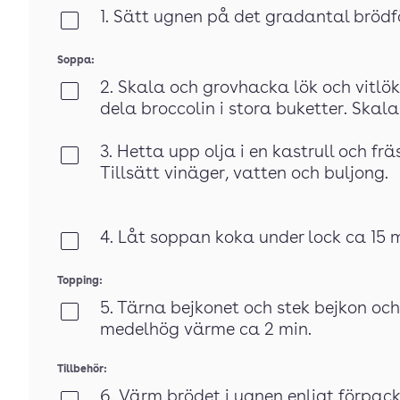
1. Sätt ugnen på det gradantal brödf
Klar
Soppa:
2. Skala och grovhacka lök och vitlök
Klar
dela broccolin i stora buketter. Skal
3. Hetta upp olja i en kastrull och 
Klar
Tillsätt vinäger, vatten och buljong.
4. Låt soppan koka under lock ca 15 m
Klar
Topping:
5. Tärna bejkonet och stek bejkon och
Klar
medelhög värme ca 2 min.
Tillbehör:
6. Värm brödet i ugnen enligt förpac