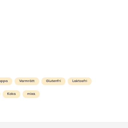
oppa
Varmrätt
Glutenfri
Laktosfri
Koka
mixa