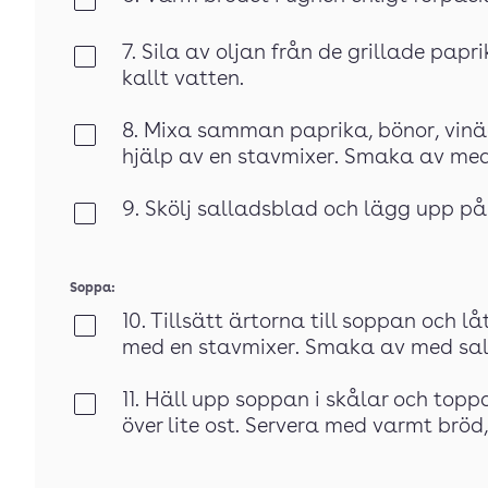
Klar
7. Sila av oljan från de grillade pap
Klar
kallt vatten.
8. Mixa samman paprika, bönor, vinäg
Klar
hjälp av en stavmixer. Smaka av med
9. Skölj salladsblad och lägg upp på 
Klar
Soppa:
10. Tillsätt ärtorna till soppan och 
Klar
med en stavmixer. Smaka av med sal
11. Häll upp soppan i skålar och to
Klar
över lite ost. Servera med varmt brö