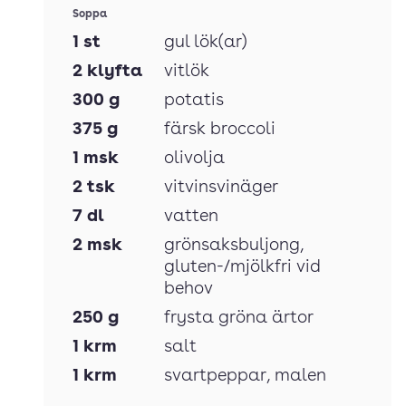
Soppa
1
st
gul lök(ar)
2
klyfta
vitlök
300
g
potatis
375
g
färsk broccoli
1
msk
olivolja
2
tsk
vitvinsvinäger
7
dl
vatten
2
msk
grönsaksbuljong
,
gluten-/mjölkfri vid
behov
250
g
frysta gröna ärtor
1
krm
salt
1
krm
svartpeppar
, malen