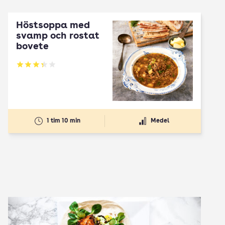
Höstsoppa med
svamp och rostat
bovete
Betyg: 3.33 av 5
1 tim 10 min
Medel