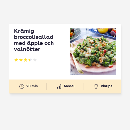
Krämig
broccolisallad
med äpple och
valnötter
Betyg: 3.53 av 5
20 min
Medel
Vintips