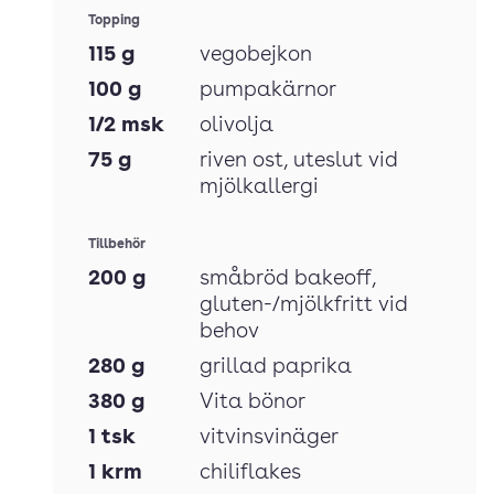
Topping
115
g
vegobejkon
100
g
pumpakärnor
1/2
msk
olivolja
75
g
riven ost
, uteslut vid
mjölkallergi
Tillbehör
200
g
småbröd bakeoff
,
gluten-/mjölkfritt vid
behov
280
g
grillad paprika
380
g
Vita bönor
1
tsk
vitvinsvinäger
1
krm
chiliflakes