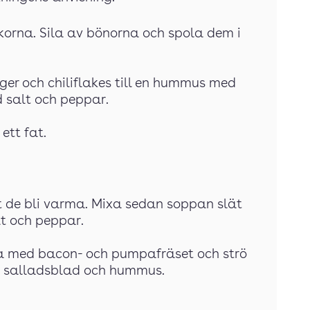
rikorna. Sila av bönorna och spola dem i
er och chiliflakes till en hummus med
 salt och peppar.
ett fat.
låt de bli varma. Mixa sedan soppan slät
t och peppar.
ppa med bacon- och pumpafräset och strö
d, salladsblad och hummus.