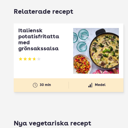
Relaterade recept
Italiensk
potatisfritatta
med
grönsakssalsa
Betyg: 3.71 av 5
30 min
Medel
Nya vegetariska recept