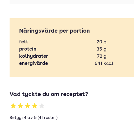
Näringsvärde per portion
fett
20
g
protein
35
g
kolhydrater
72
g
energivärde
641
kcal
Vad tyckte du om receptet?
Betyg: 4 av 5 (41 röster)