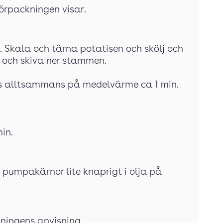
örpackningen visar.
. Skala och tärna potatisen och skölj och
a och skiva ner stammen.
fräs alltsammans på medelvärme ca 1 min.
in.
 pumpakärnor lite knaprigt i olja på
kningens anvisning.