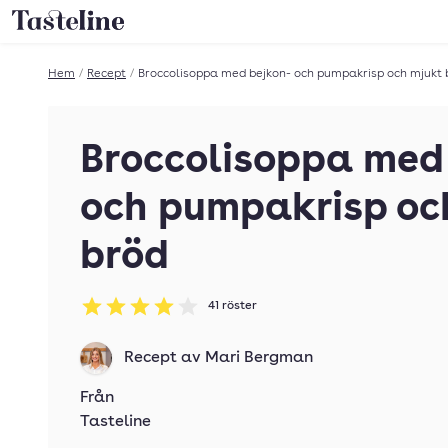
Till Tastelines startsida
Hem
/
Recept
/
Broccolisoppa med bejkon- och pumpakrisp och mjukt 
Broccolisoppa med
och pumpakrisp oc
bröd
41
röster
Betyg: 4 av 5
Recept av
Mari Bergman
Från
Tasteline