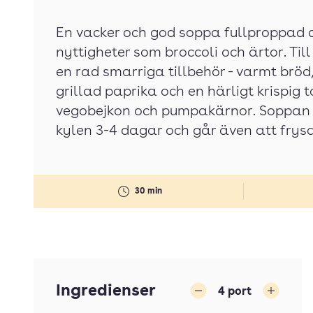
En vacker och god soppa fullproppad 
nyttigheter som broccoli och ärtor. Til
en rad smarriga tillbehör - varmt brö
grillad paprika och en härligt krispig
vegobejkon och pumpakärnor. Soppan h
kylen 3-4 dagar och går även att frysa
30 min
Ingredienser
4
port
Minska
Öka