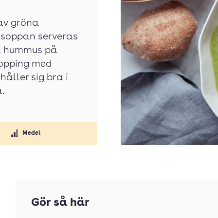
av gröna
l soppan serveras
d, hummus på
 topping med
åller sig bra i
.
Medel
Gör så här