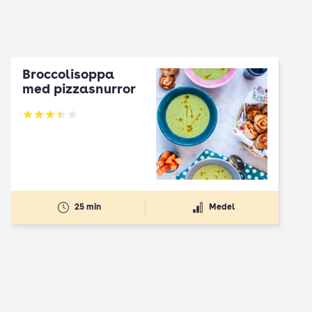
Broccolisoppa
med pizzasnurror
Betyg: 3.43 av 5
25 min
Medel