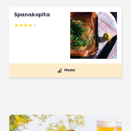
Spanakopita
Betyg: 4.1 av 5
Medel