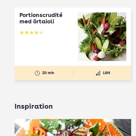
Portionscrudité
med örtaioli
Betyg: 4.27 av 5
20 min
Lätt
Inspiration