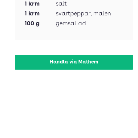
1
krm
salt
1
krm
svartpeppar
, malen
100
g
gemsallad
Handla via Mathem