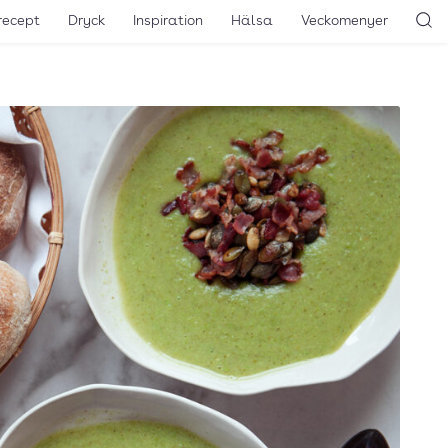
recept
Dryck
Inspiration
Hälsa
Veckomenyer
Sö