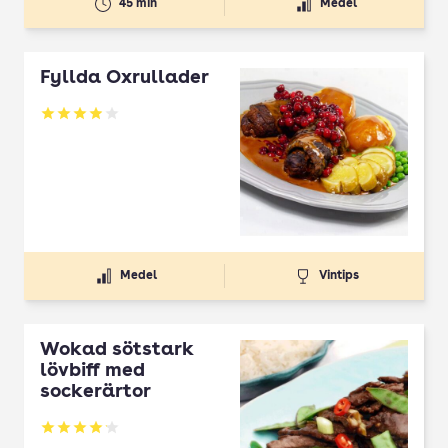
45 min
Medel
Fyllda Oxrullader
Betyg: 3.95 av 5
Medel
Vintips
Wokad sötstark
lövbiff med
sockerärtor
Betyg: 4.13 av 5