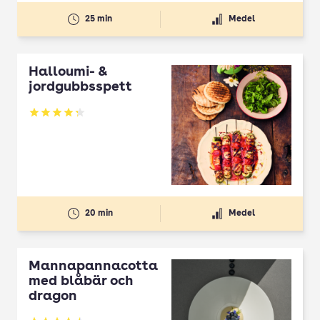
25 min
Medel
Halloumi- &
jordgubbsspett
Betyg: 4.3 av 5
20 min
Medel
Mannapannacotta
med blåbär och
dragon