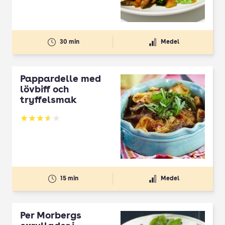
30 min
Medel
Pappardelle med
lövbiff och
tryffelsmak
Betyg: 3.6 av 5
15 min
Medel
Per Morbergs