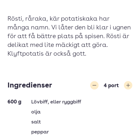
Rösti, råraka, kär potatiskaka har
många namn. Vi låter den bli klar i ugnen
för att få bättre plats på spisen. Rösti är
delikat med lite mäckigt att göra.
Klyftpotatis är också gott.
Ingredienser
4
port
Minska
Öka
600
g
Lövbiff
, eller ryggbiff
olja
salt
peppar