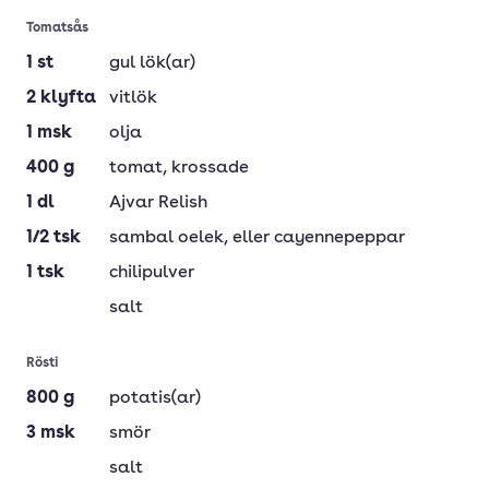
Tomatsås
1
st
gul lök(ar)
2
klyfta
vitlök
1
msk
olja
400
g
tomat
, krossade
1
dl
Ajvar Relish
1/2
tsk
sambal oelek
, eller cayennepeppar
1
tsk
chilipulver
salt
Rösti
800
g
potatis(ar)
3
msk
smör
salt