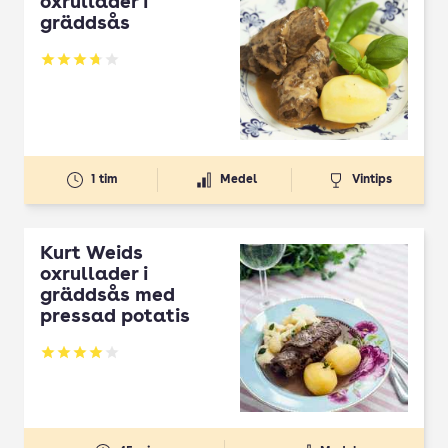
oxrullader i
gräddsås
Betyg: 3.74 av 5
1 tim
Medel
Vintips
Kurt Weids
oxrullader i
gräddsås med
pressad potatis
Betyg: 4 av 5