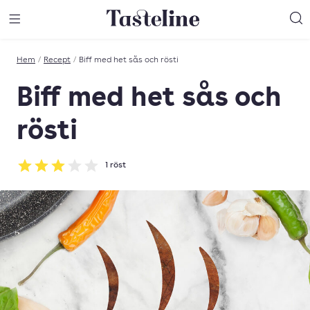
Till Tastelines startsida
äng meny
Öppna meny
Sö
Hem
/
Recept
/
Biff med het sås och rösti
Biff med het sås och
rösti
1
röst
Betyg: 3 av 5