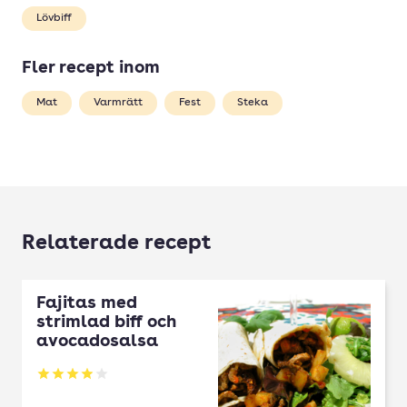
Lövbiff
Fler recept inom
Mat
Varmrätt
Fest
Steka
Relaterade recept
Fajitas med
strimlad biff och
avocadosalsa
Betyg: 3.94 av 5