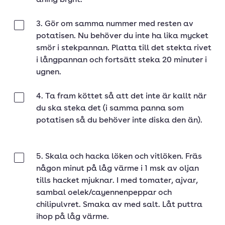
aning brynt.
3. Gör om samma nummer med resten av
Klar
potatisen. Nu behöver du inte ha lika mycket
smör i stekpannan. Platta till det stekta rivet
i långpannan och fortsätt steka 20 minuter i
ugnen.
4. Ta fram köttet så att det inte är kallt när
Klar
du ska steka det (i samma panna som
potatisen så du behöver inte diska den än).
5. Skala och hacka löken och vitlöken. Fräs
Klar
någon minut på låg värme i 1 msk av oljan
tills hacket mjuknar. I med tomater, ajvar,
sambal oelek/cayennenpeppar och
chilipulvret. Smaka av med salt. Låt puttra
ihop på låg värme.