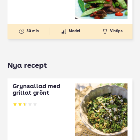
30 min
Medel
Vintips
Nya recept
Grynsallad med
grillat grönt
Betyg: 2.5 av 5