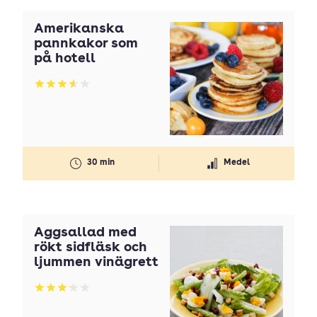
Amerikanska
pannkakor som
på hotell
Betyg: 3.61 av 5
30 min
Medel
Äggsallad med
rökt sidfläsk och
ljummen vinägrett
Betyg: 3.17 av 5