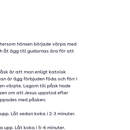
eftersom hönsen började värpa med
 åt ägg till gudarnas ära för att
åsk är att man enligt katolsk
tan är ägg förbjuden föda och förr i
en värpte. Lagom till påsk hade
lsen om att Jesus uppstod efter
nippades med påsken.
upp. Låt sedan koka i 2-3 minuter.
a upp. Låt koka i 5-6 minuter.