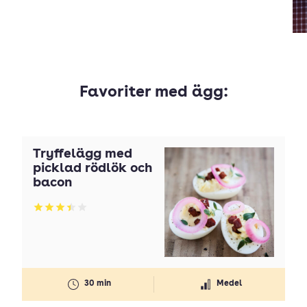
Favoriter med ägg:
Tryffelägg med
picklad rödlök och
bacon
Betyg: 3.44 av 5
30 min
Medel