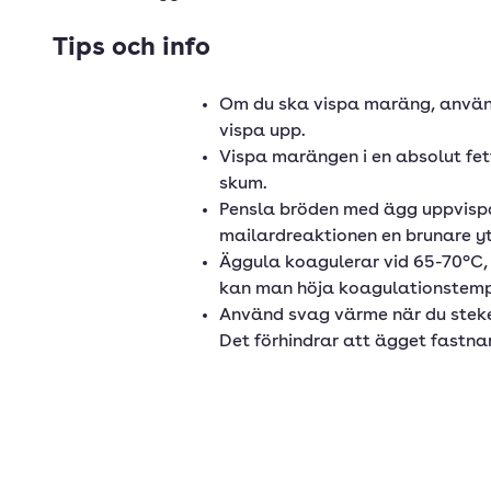
Tips och info
Om du ska vispa maräng, använ
vispa upp.
Vispa marängen i en absolut fettf
skum.
Pensla bröden med ägg uppvispat
mailardreaktionen en brunare y
Äggula koagulerar vid 65-70°C,
kan man höja koagulationstemp
Använd svag värme när du steke
Det förhindrar att ägget fastna