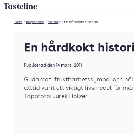
Till Tastelines startsida
Hem
/
Inspiration
/
Vardag
/
En hårdkokt historia
En hårdkokt histor
Publicerad den
14 mars, 2011
Gudamat, fruktbarhetssymbol och hä
alltid varit ett viktigt livsmedel för m
Toppfoto: Jurek Holzer