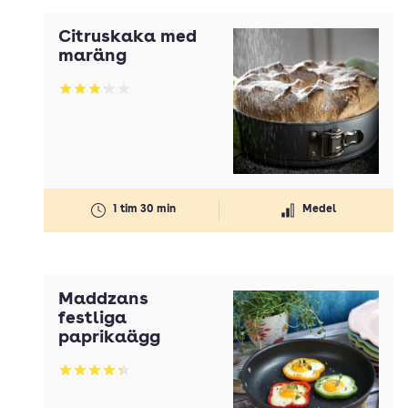
Citruskaka med
maräng
Betyg: 3.2 av 5
1 tim 30 min
Medel
Maddzans
festliga
paprikaägg
Betyg: 4.33 av 5