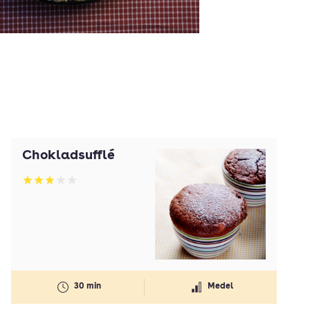
Chokladsufflé
Betyg: 2.88 av 5
30 min
Medel