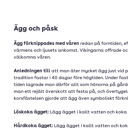
Ägg och påsk
Ägg förknippades med våren
redan på forntiden, 
värmens och ljusets ankomst. Vikingarna offrade och
välkomna våren.
Anledningen till
att man äter mycket ägg just vid p
tradition fastar i 40 dagar före högtiden. Under fas
tiden lagrade man därför allt som hönorna på gård
man ett rejält överskott att festa på, och övertyge
korsfästelsen gjorde att ägg även symboliskt förk
Löskoka ägget:
Lägg ägget i kallt vatten och koka 
Hårdkoka ägget:
Lägg ägget i kallt vatten och kok