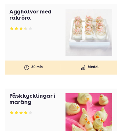
Ägghalvor med
räkröra
Betyg: 3.45 av 5
30 min
Medel
Påskkycklingar i
maräng
Betyg: 3.75 av 5