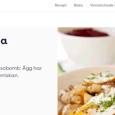
Recept
Baka
Vinmatchade 
ia
lsobomb: Ägg har
änniskan.