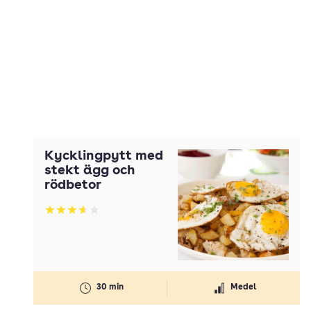
Kycklingpytt med
stekt ägg och
rödbetor
Betyg: 3.68 av 5
30 min
Medel