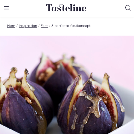
Till Tastelines startsida
äng meny
Öppna meny
Sö
Hem
/
Inspiration
/
Fest
/
3 perfekta festkoncept