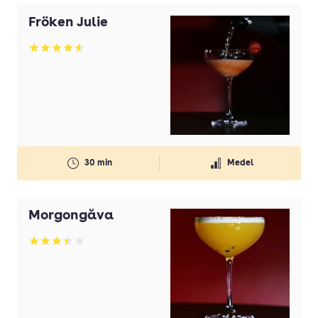
Fröken Julie
Betyg: 4.56 av 5
30 min
Medel
Morgongåva
Betyg: 3.4 av 5