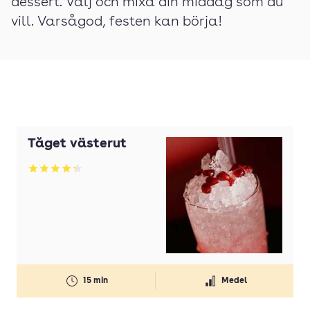
dessert. Välj och mixa din middag som du
vill. Varsågod, festen kan börja!
Tåget västerut
Betyg: 4.25 av 5
15 min
Medel