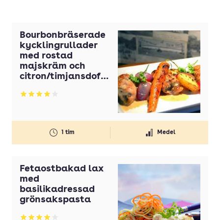
Bourbonbräserade
kycklingrullader
med rostad
majskräm och
citron/timjansdoft
ande rotfrukter
Betyg: 4 av 5
1 tim
Medel
Fetaostbakad lax
med
basilikadressad
grönsakspasta