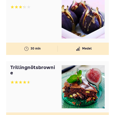
Betyg: 3.24 av 5
30 min
Medel
Trillingnötsbrowni
e
Betyg: 4.6 av 5