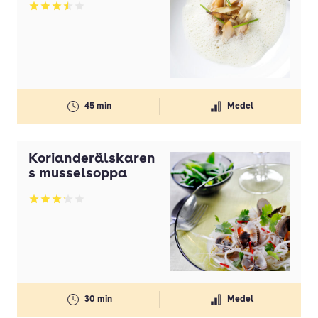
Betyg: 3.47 av 5
45 min
Medel
Korianderälskaren
s musselsoppa
Betyg: 3.11 av 5
30 min
Medel