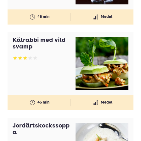
45 min
Medel
Kålrabbi med vild
svamp
Betyg: 3 av 5
45 min
Medel
Jordärtskockssopp
a