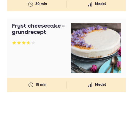
30 min
Medel
Fryst cheesecake –
grundrecept
Betyg: 3.75 av 5
15 min
Medel