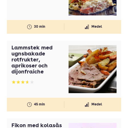
Betyg: 4.07 av 5
30 min
Medel
Lammstek med
ugnsbakade
rotfrukter,
aprikoser och
dijonfraiche
Betyg: 3.64 av 5
45 min
Medel
Fikon med kolasås