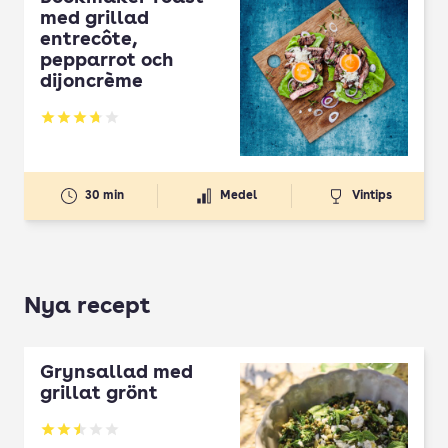
med grillad
entrecôte,
pepparrot och
dijoncrème
Betyg: 3.72 av 5
30 min
Medel
Vintips
Nya recept
Grynsallad med
grillat grönt
Betyg: 2.5 av 5