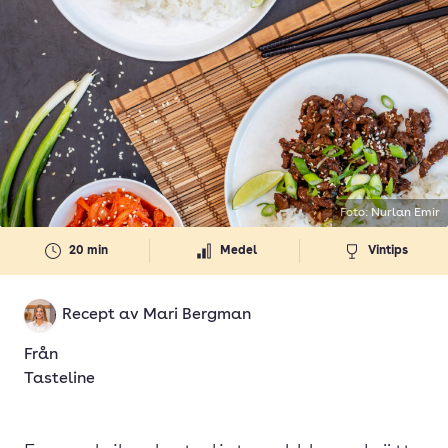
Foto: Nurlan Emir
20 min
Medel
Vintips
Recept av
Mari Bergman
Från
Tasteline