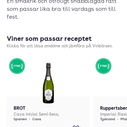
En smakrik och otroligt snabblagad rätt
som passar lika bra till vardags som till
fest.
Viner som passar receptet
Klicka för att läsa omdöme och jämföra på Vinbörsen.
FYND
FYND
BROT
Ruppertsbe
Cava Inicial Semi-Seco,
Imperial Ries
Spanien
•
Cava
Tyskland
•
Pfa