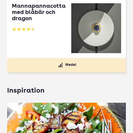
Mannapannacotta
med blåbär och
dragon
Betyg: 4.5 av 5
Medel
Inspiration