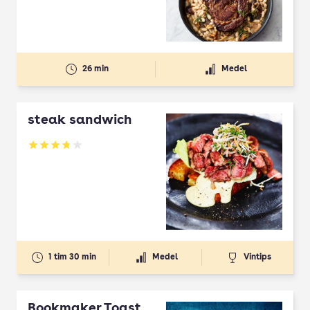
26 min
Medel
steak sandwich
Betyg: 3.79 av 5
1 tim 30 min
Medel
Vintips
Bookmaker Toast