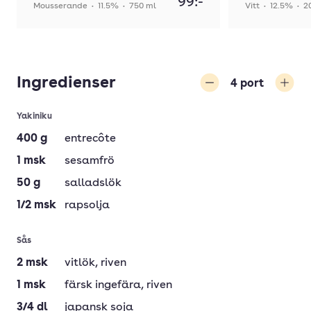
99:-
Mousserande
•
11.5%
•
750 ml
Vitt
•
12.5%
•
2
Ingredienser
4
port
Minska
Öka
Yakiniku
400
g
entrecôte
1
msk
sesamfrö
50
g
salladslök
1/2
msk
rapsolja
Sås
2
msk
vitlök
, riven
1
msk
färsk ingefära
, riven
3/4
dl
japansk soja