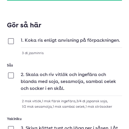
Gör så här
1. Koka ris enligt anvisning på förpackningen.
Klar
3
dl
jasminris
Sås
2. Skala och riv vitlök och ingefära och
Klar
blanda med soja, sesamolja, sambal oelek
och socker i en skål.
2
msk
vitlök
,
1
msk
färsk ingefära
,
3/4
dl
japansk soja
,
1/2
msk
sesamolja
,
1
msk
sambal oelek
,
1
msk
strösocker
Yakiniku
3. Skiva köttet tunt och lägg ner i såsen. Låt