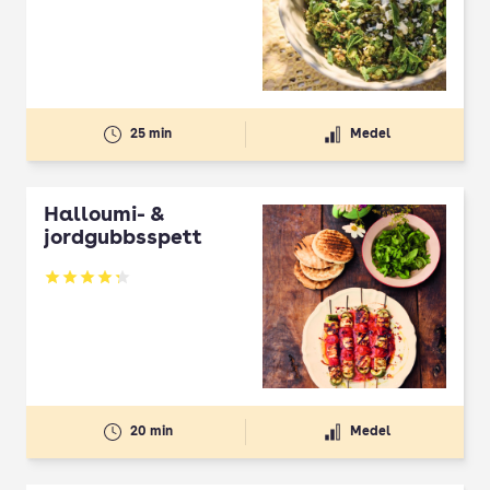
25 min
Medel
Halloumi- &
jordgubbsspett
Betyg: 4.3 av 5
20 min
Medel