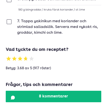
Klar
180
g
böngroddar
,
1
kruka
färsk koriander
,
1
st
lime
7. Toppa yakinikun med koriander och
Klar
strimlad salladslök. Servera med nykokt ris,
groddar, kimchi och lime.
Vad tyckte du om receptet?
Betyg: 3.68 av 5 (917 röster)
Frågor, tips och kommentarer
8 kommentarer