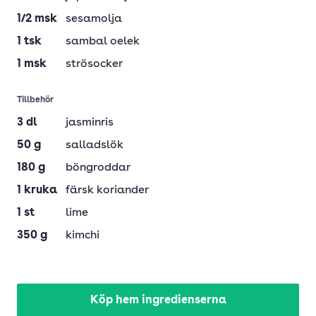
1/2
msk
sesamolja
1
tsk
sambal oelek
1
msk
strösocker
Tillbehör
3
dl
jasminris
50
g
salladslök
180
g
böngroddar
1
kruka
färsk koriander
1
st
lime
350
g
kimchi
Köp hem ingredienserna