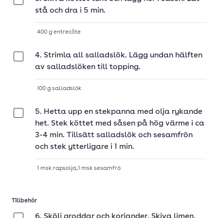
Klar
stå och dra i 5 min.
400
g
entrecôte
4. Strimla all salladslök. Lägg undan hälften
Klar
av salladslöken till topping.
100
g
salladslök
5. Hetta upp en stekpanna med olja rykande
Klar
het. Stek köttet med såsen på hög värme i ca
3-4 min. Tillsätt salladslök och sesamfrön
och stek ytterligare i 1 min.
1
msk
rapsolja
,
1
msk
sesamfrö
Tillbehör
6. Skölj groddar och koriander. Skiva limen.