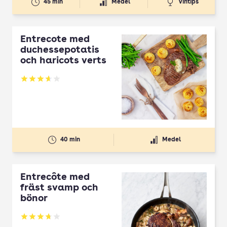
45 min
Medel
Vintips
Entrecote med
duchessepotatis
och haricots verts
Betyg: 3.67 av 5
40 min
Medel
Entrecôte med
fräst svamp och
bönor
Betyg: 3.76 av 5