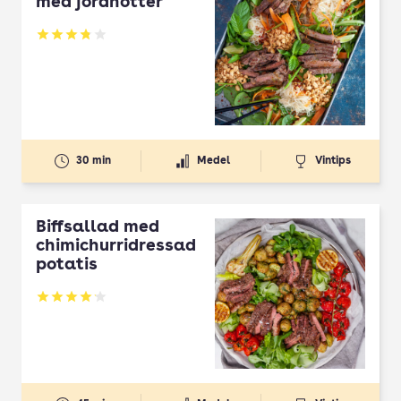
med jordnötter
Betyg: 3.8 av 5
30 min
Medel
Vintips
Biffsallad med
chimichurridressad
potatis
Betyg: 4.14 av 5