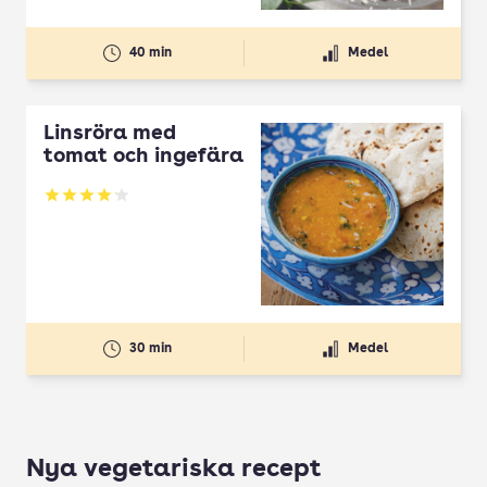
40 min
Medel
Linsröra med
tomat och ingefära
Betyg: 4.13 av 5
30 min
Medel
Nya vegetariska recept