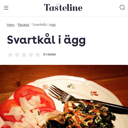
Till Tastelines startsida
äng meny
Öppna meny
Sö
Hem
/
Recept
/
Svartkål i ägg
Svartkål i ägg
0
röster
Betyg: 0 av 5