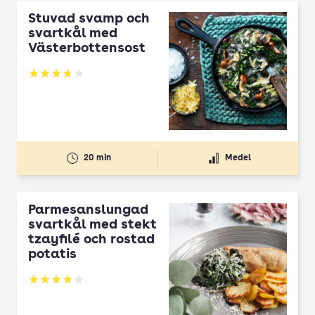
Stuvad svamp och
svartkål med
Västerbottensost
Betyg: 3.78 av 5
20 min
Medel
Parmesanslungad
svartkål med stekt
tzayfilé och rostad
potatis
Betyg: 4 av 5