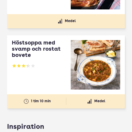
Medel
Höstsoppa med
svamp och rostat
bovete
Betyg: 3.33 av 5
1 tim 10 min
Medel
Inspiration