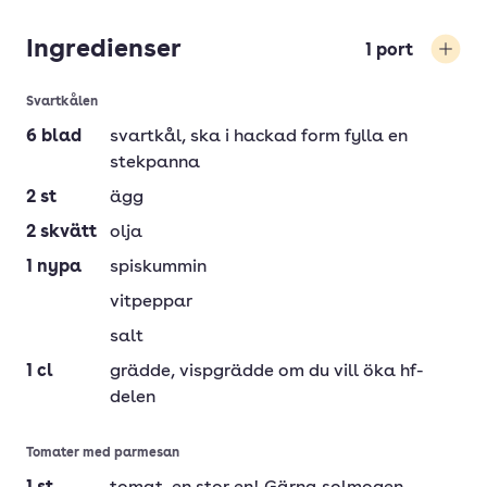
Ingredienser
1
port
Öka
Svartkålen
6
blad
svartkål
, ska i hackad form fylla en
stekpanna
2
st
ägg
2
skvätt
olja
1
nypa
spiskummin
vitpeppar
salt
1
cl
grädde
, vispgrädde om du vill öka hf-
delen
Tomater med parmesan