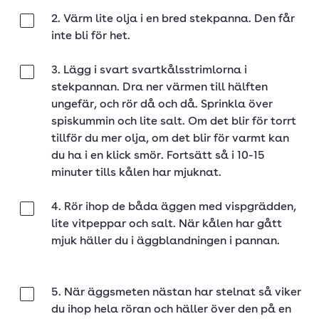
2. Värm lite olja i en bred stekpanna. Den får
Klar
inte bli för het.
3. Lägg i svart svartkålsstrimlorna i
Klar
stekpannan. Dra ner värmen till hälften
ungefär, och rör då och då. Sprinkla över
spiskummin och lite salt. Om det blir för torrt
tillför du mer olja, om det blir för varmt kan
du ha i en klick smör. Fortsätt så i 10-15
minuter tills kålen har mjuknat.
4. Rör ihop de båda äggen med vispgrädden,
Klar
lite vitpeppar och salt. När kålen har gått
mjuk häller du i äggblandningen i pannan.
5. När äggsmeten nästan har stelnat så viker
Klar
du ihop hela röran och häller över den på en