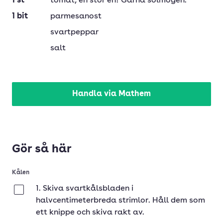
1
st
tomat
, en stor en! Gärna solmogen.
1
bit
parmesanost
svartpeppar
salt
Handla via Mathem
Gör så här
Kålen
1. Skiva svartkålsbladen i
Klar
halvcentimeterbreda strimlor. Håll dem som
ett knippe och skiva rakt av.