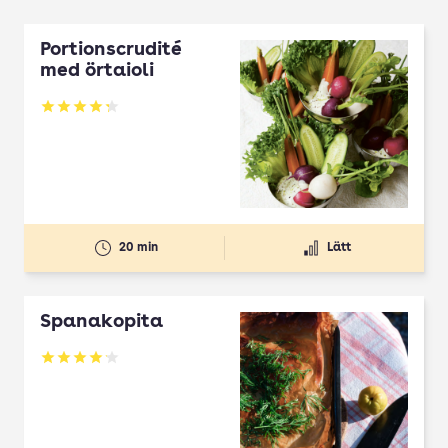
Portionscrudité
med örtaioli
Betyg: 4.27 av 5
20 min
Lätt
Spanakopita
Betyg: 4.1 av 5