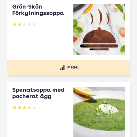
Grön-Skön
Förkylningssoppa
Betyg: 2 av 5
Medel
Spenatsoppa med
pocherat ägg
Betyg: 3.5 av 5