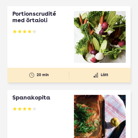
Portionscrudité
med örtaioli
Betyg: 4.27 av 5
20 min
Lätt
Spanakopita
Betyg: 4.1 av 5