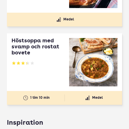
Medel
Höstsoppa med
svamp och rostat
bovete
Betyg: 3.33 av 5
1 tim 10 min
Medel
Inspiration