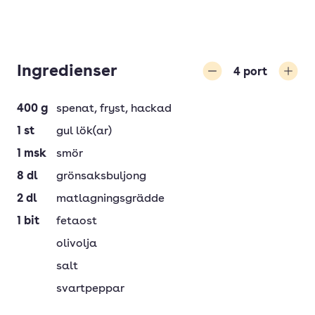
Ingredienser
4
port
Minska
Öka
400
g
spenat
, fryst, hackad
1
st
gul lök(ar)
1
msk
smör
8
dl
grönsaksbuljong
2
dl
matlagningsgrädde
1
bit
fetaost
olivolja
salt
svartpeppar