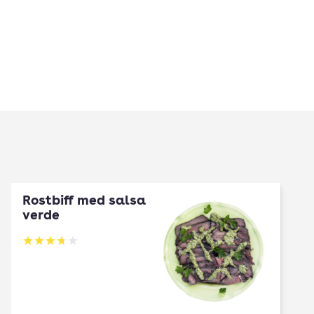
Rostbiff med salsa
verde
Betyg: 3.7 av 5