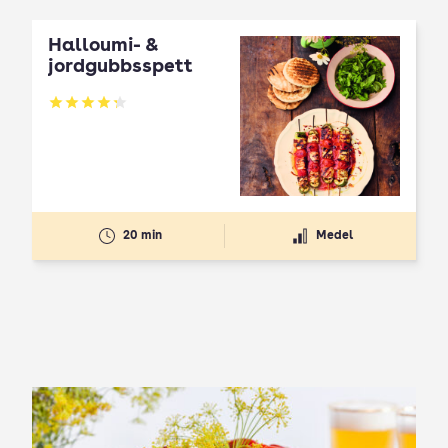
Halloumi- &
jordgubbsspett
Betyg: 4.3 av 5
20 min
Medel