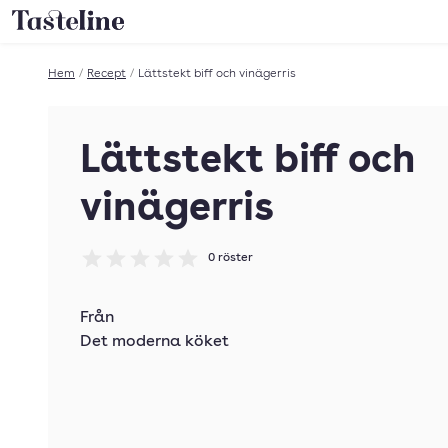
Till Tastelines startsida
Hem
/
Recept
/
Lättstekt biff och vinägerris
Lättstekt biff och
vinägerris
0
röster
Betyg: 0 av 5
Från
Det moderna köket