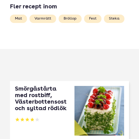
Fler recept inom
Mat
Varmrätt
Bröllop
Fest
Steka
Smörgåstårta
med rostbiff,
Västerbottensost
och syltad rödlök
Betyg: 3.89 av 5