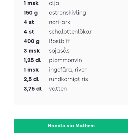
1
msk
olja
150
g
ostronskivling
4
st
nori-ark
4
st
schalottenlökar
400
g
Rostbiff
3
msk
sojasås
1,25
dl
plommonvin
1
msk
ingefära
, riven
2,5
dl
rundkornigt ris
3,75
dl
vatten
Handla via Mathem