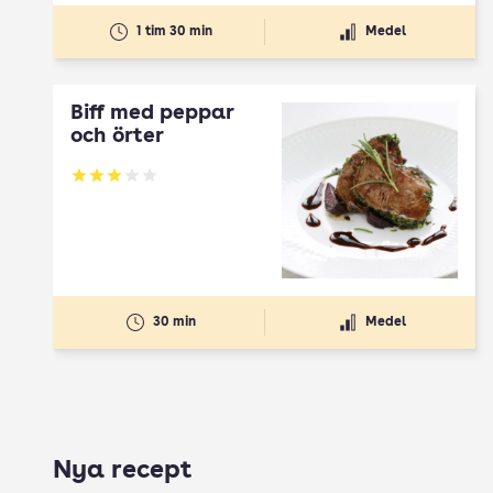
1 tim 30 min
Medel
Biff med peppar
och örter
Betyg: 3.08 av 5
30 min
Medel
Nya recept