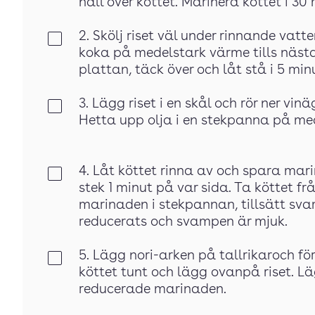
häll över köttet. Marinera köttet i 30 
2. Skölj riset väl under rinnande vatt
Klar
koka på medelstark värme tills nästan
plattan, täck över och låt stå i 5 min
3. Lägg riset i en skål och rör ner vin
Klar
Hetta upp olja i en stekpanna på me
4. Låt köttet rinna av och spara mar
Klar
stek 1 minut på var sida. Ta köttet f
marinaden i stekpannan, tillsätt sva
reducerats och svampen är mjuk.
5. Lägg nori-arken på tallrikaroch fö
Klar
köttet tunt och lägg ovanpå riset. L
reducerade marinaden.