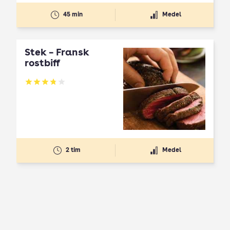
45 min
Medel
Stek – Fransk
rostbiff
Betyg: 3.82 av 5
2 tim
Medel