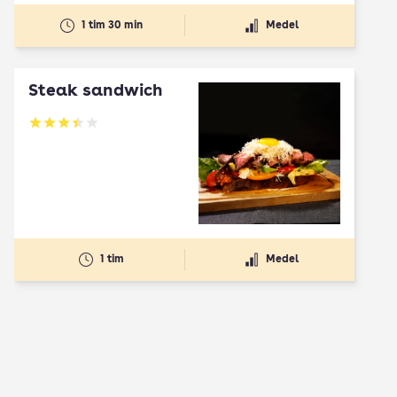
1 tim 30 min
Medel
Steak sandwich
Betyg: 3.42 av 5
1 tim
Medel