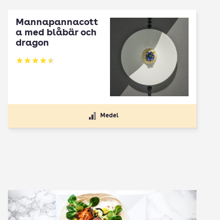
Mannapannacott
a med blåbär och
dragon
Betyg: 4.5 av 5
Medel