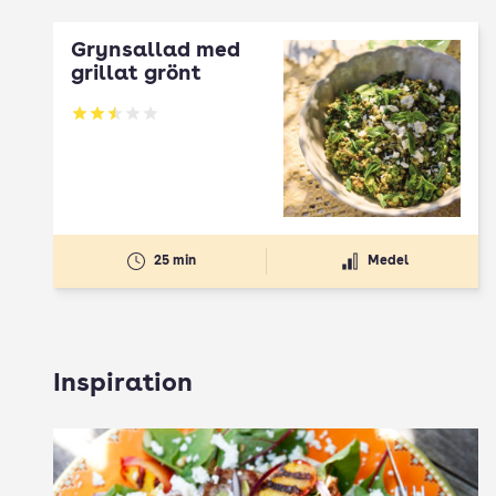
Grynsallad med
grillat grönt
Betyg: 2.5 av 5
25 min
Medel
Inspiration