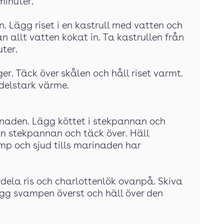
minuter.
en. Lägg riset i en kastrull med vatten och
 allt vatten kokat in. Ta kastrullen från
uter.
äger. Täck över skålen och håll riset varmt.
delstark värme.
inaden. Lägg köttet i stekpannan och
rån stekpannan och täck över. Häll
mp och sjud tills marinaden har
rdela ris och charlottenlök ovanpå. Skiva
ägg svampen överst och häll över den