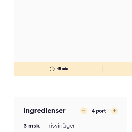
45 min
Ingredienser
4
port
Minska
Öka
3
msk
risvinäger