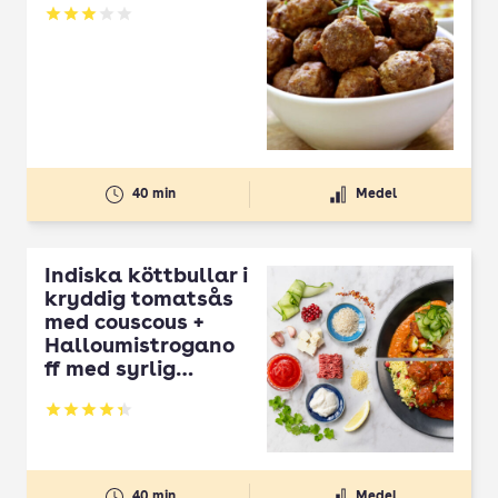
Betyg: 3.01 av 5
40 min
Medel
Indiska köttbullar i
kryddig tomatsås
med couscous +
Halloumistrogano
ff med syrlig
gurksallad
Betyg: 4.37 av 5
40 min
Medel