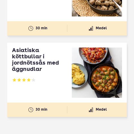
30 min
Medel
Asiatiska
köttbullar i
jordnötssås med
äggnudlar
Betyg: 4.12 av 5
30 min
Medel