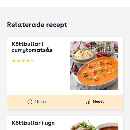
Relaterade recept
Köttbullar i
currytomatsås
Betyg: 3.94 av 5
45 min
Medel
Köttbullar i ugn