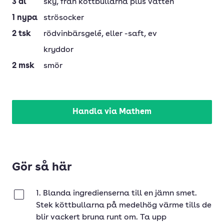
3
dl
sky
, från köttbullarna plus vatten
1
nypa
strösocker
2
tsk
rödvinbärsgelé
, eller -saft, ev
kryddor
2
msk
smör
Handla via Mathem
Gör så här
1. Blanda ingredienserna till en jämn smet.
Klar
Stek köttbullarna på medelhög värme tills de
blir vackert bruna runt om. Ta upp