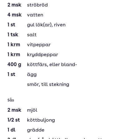
2
msk
ströbröd
4
msk
vatten
1
st
gul lök(ar)
, riven
1
tsk
salt
1
krm
vitpeppar
1
krm
kryddpeppar
400
g
köttfärs
, eller bland-
1
st
ägg
smör
, till stekning
Sås
2
msk
mjöl
1/2
st
köttbuljong
1
dl
grädde