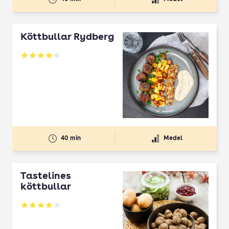
Köttbullar Rydberg
Betyg: 4.17 av 5
40 min
Medel
Tastelines
köttbullar
Betyg: 3.86 av 5