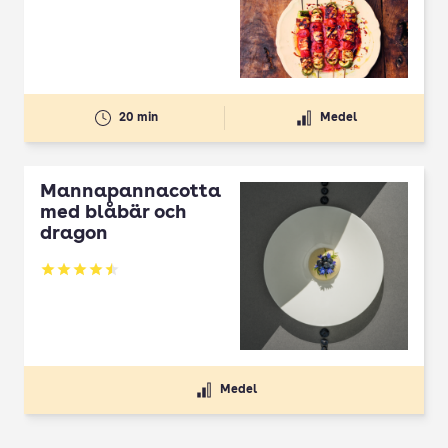
20 min
Medel
Mannapannacotta
med blåbär och
dragon
Betyg: 4.5 av 5
Medel