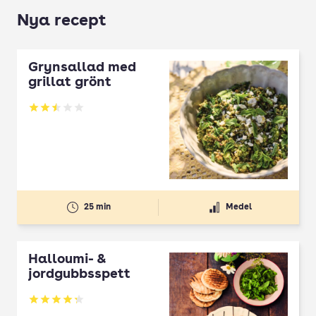
Nya recept
Grynsallad med
grillat grönt
Betyg: 2.5 av 5
25 min
Medel
Halloumi- &
jordgubbsspett
Betyg: 4.3 av 5