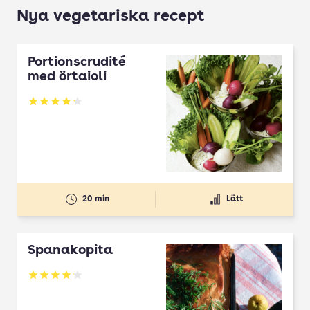
Nya vegetariska recept
Portionscrudité
med örtaioli
Betyg: 4.27 av 5
20 min
Lätt
Spanakopita
Betyg: 4.1 av 5