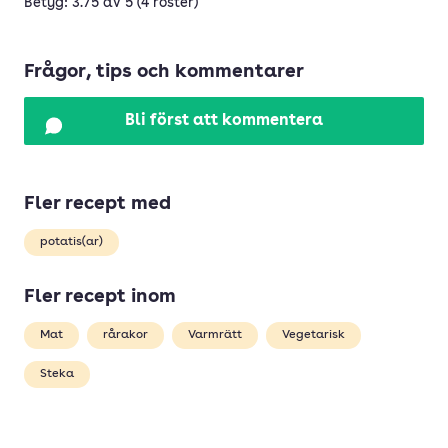
Betyg: 3.75 av 5 (4 röster)
Frågor, tips och kommentarer
Bli först att kommentera
Fler recept med
potatis(ar)
Fler recept inom
Mat
rårakor
Varmrätt
Vegetarisk
Steka