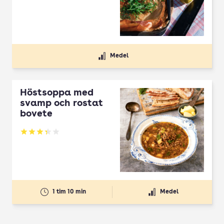
Medel
Höstsoppa med
svamp och rostat
bovete
Betyg: 3.33 av 5
1 tim 10 min
Medel