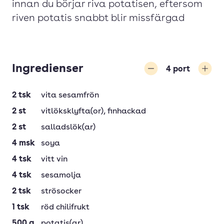
innan du börjar riva potatisen, eftersom
riven potatis snabbt blir missfärgad
Ingredienser
4
port
Minska
Öka
2
tsk
vita sesamfrön
2
st
vitlöksklyfta(or)
, finhackad
2
st
salladslök(ar)
4
msk
soya
4
tsk
vitt vin
4
tsk
sesamolja
2
tsk
strösocker
1
tsk
röd chilifrukt
500
g
potatis(ar)