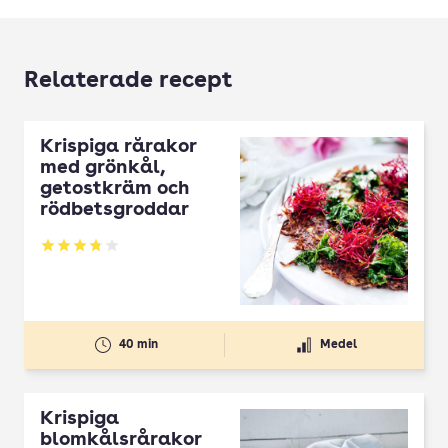
Relaterade recept
Krispiga rårakor
med grönkål,
getostkräm och
rödbetsgroddar
Betyg: 3.77 av 5
40 min
Medel
Krispiga
blomkålsrårakor