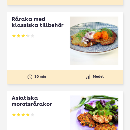
Råraka med
klassiska tillbehör
Betyg: 3.26 av 5
30 min
Medel
Asiatiska
morotsrårakor
Betyg: 3.73 av 5