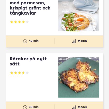
med parmesan,
krispigt grönt och
tångkaviar
Betyg: 4.22 av 5
40 min
Medel
Rårakor på nytt
sätt
Betyg: 3.63 av 5
30 min
Medel