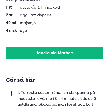
1
st
gul lök(ar)
, finhackad
2
st
ägg
, lättvispade
40
ml
majsmjöl
4
msk
olja
Handla via Mathem
Gör så här
1. Torrosta sesamfröna i en stekpanna på
Klar
medelstark värme i 3 - 4 minuter, tills de är
guldbruna. Skaka pannan försiktigt. Lyft