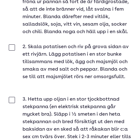
fröna ur pannan så fort de är färdigrostade,
så att de inte bränner vid, låt svalna i fem
minuter. Blanda därefter med vitlök,
salladslök, soja, vitt vin, sesam olja, socker
och chili. Blanda noga och häll upp i en skål.
2. Skala potatisen och riv på grova sidan av
Klar
ett rivjärn. Lägg potatisen i en stor bunke
tillsammans med lök, ägg och majsmjöl och
smaka av med salt och peppar. Blanda och
se till att majsmjölet rörs ner omsorgsfullt.
3. Hetta upp oljan i en stor tjockbottnad
Klar
stekpanna (en elektrisk stekpanna går
mycket bra). Släpp i ½ smeten i den heta
stekpannan och bred försiktigt ut den med
baksidan av en sked så att råkakan blir c:a
sex cm tvärs över. Stek i 2-3 minuter eller tills