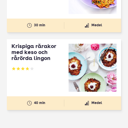
30 min
Medel
Krispiga rårakor
med keso och
rårörda lingon
Betyg: 3.78 av 5
40 min
Medel