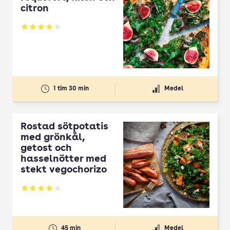
citron
Betyg: 3.89 av 5
1 tim 30 min
Medel
Rostad sötpotatis
med grönkål,
getost och
hasselnötter med
stekt vegochorizo
Betyg: 4.03 av 5
45 min
Medel