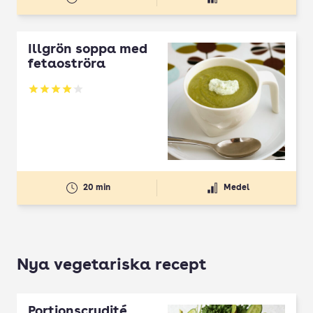
Illgrön soppa med
fetaoströra
Betyg: 4.07 av 5
20 min
Medel
Nya vegetariska recept
Portionscrudité