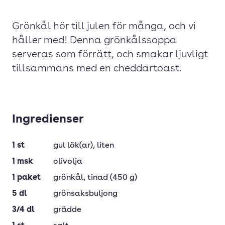
Grönkål hör till julen för många, och vi
håller med! Denna grönkålssoppa
serveras som förrätt, och smakar ljuvligt
tillsammans med en cheddartoast.
Ingredienser
1
st
gul lök(ar)
, liten
1
msk
olivolja
1
paket
grönkål
, tinad (450 g)
5
dl
grönsaksbuljong
3/4
dl
grädde