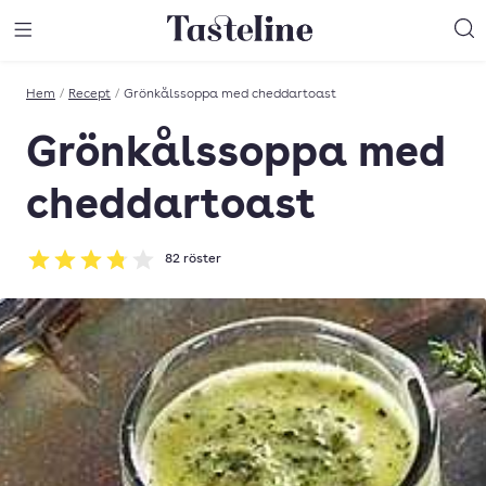
Till Tastelines startsida
äng meny
Öppna meny
Sö
Hem
/
Recept
/
Grönkålssoppa med cheddartoast
Grönkålssoppa med
cheddartoast
82
röster
Betyg: 3.8 av 5