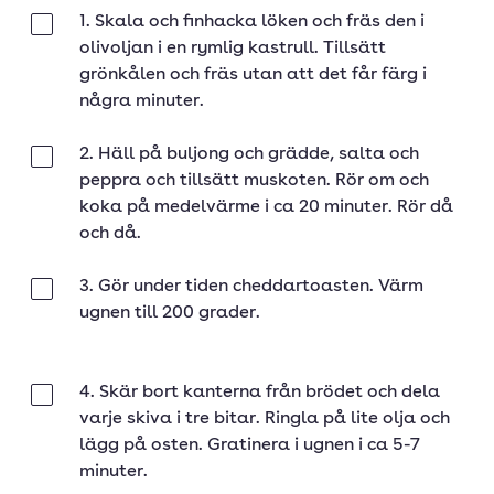
1. Skala och finhacka löken och fräs den i
Klar
olivoljan i en rymlig kastrull. Tillsätt
grönkålen och fräs utan att det får färg i
några minuter.
2. Häll på buljong och grädde, salta och
Klar
peppra och tillsätt muskoten. Rör om och
koka på medelvärme i ca 20 minuter. Rör då
och då.
3. Gör under tiden cheddartoasten. Värm
Klar
ugnen till 200 grader.
4. Skär bort kanterna från brödet och dela
Klar
varje skiva i tre bitar. Ringla på lite olja och
lägg på osten. Gratinera i ugnen i ca 5-7
minuter.