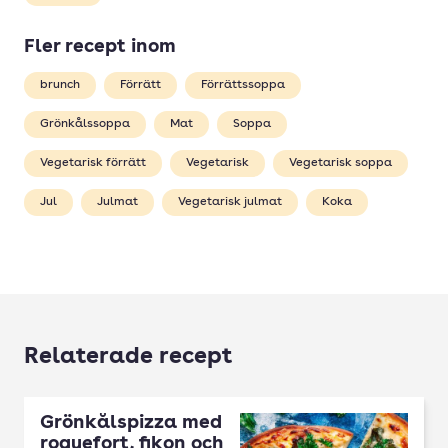
Fler recept inom
brunch
Förrätt
Förrättssoppa
Grönkålssoppa
Mat
Soppa
Vegetarisk förrätt
Vegetarisk
Vegetarisk soppa
Jul
Julmat
Vegetarisk julmat
Koka
Relaterade recept
Grönkålspizza med
roquefort, fikon och