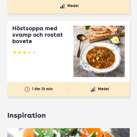
Medel
Höstsoppa med
svamp och rostat
bovete
Betyg: 3.33 av 5
1 tim 10 min
Medel
Inspiration