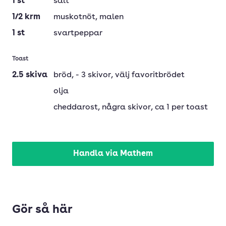
1
st
salt
1/2
krm
muskotnöt, malen
1
st
svartpeppar
Toast
2.5
skiva
bröd
, - 3 skivor, välj favoritbrödet
olja
cheddarost
, några skivor, ca 1 per toast
Handla via Mathem
Gör så här