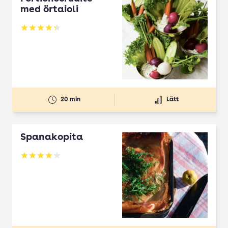
med örtaioli
Betyg: 4.27 av 5
20 min
Lätt
Spanakopita
Betyg: 4.1 av 5