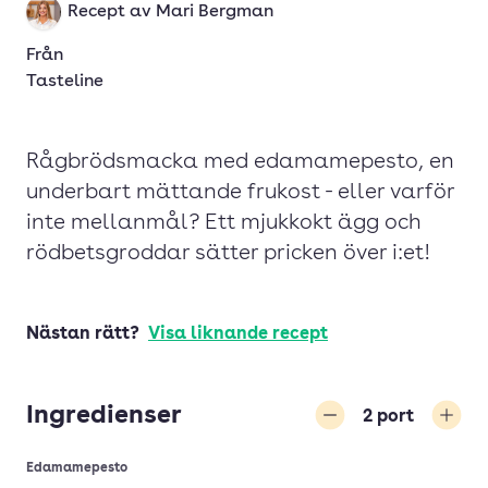
Recept av
Mari Bergman
Från
Tasteline
Rågbrödsmacka med edamamepesto, en
underbart mättande frukost - eller varför
inte mellanmål? Ett mjukkokt ägg och
rödbetsgroddar sätter pricken över i:et!
Nästan rätt?
Visa liknande recept
Ingredienser
2
port
Minska
Öka
Edamamepesto