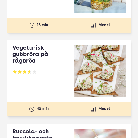
15 min
Medel
Vegetarisk
gubbröra på
rågbröd
Betyg: 3.52 av 5
40 min
Medel
Ruccola- och