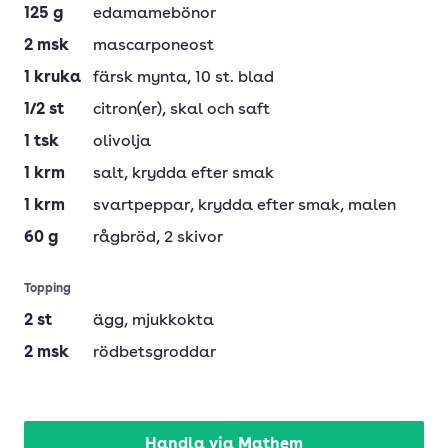
125
g
edamamebönor
2
msk
mascarponeost
1
kruka
färsk mynta
, 10 st. blad
1/2
st
citron(er)
, skal och saft
1
tsk
olivolja
1
krm
salt
, krydda efter smak
1
krm
svartpeppar
, krydda efter smak, malen
60
g
rågbröd
, 2 skivor
Topping
2
st
ägg
, mjukkokta
2
msk
rödbetsgroddar
Handla via Mathem