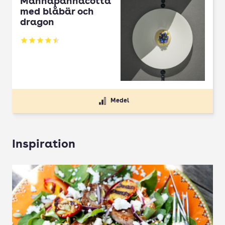
Mannapannacotta
med blåbär och
dragon
Betyg: 4.5 av 5
Medel
Inspiration