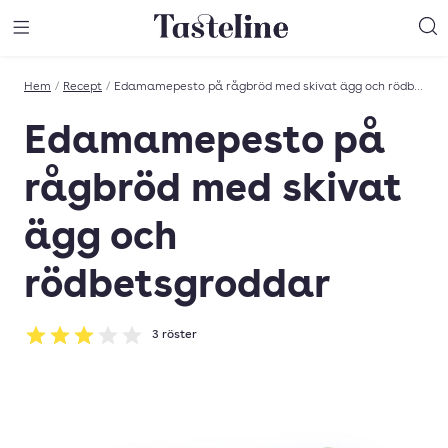
Till Tastelines startsida
äng meny
Öppna meny
Sö
Hem
/
Recept
/
Edamamepesto på rågbröd med skivat ägg och rödbetsgroddar
Edamamepesto på
rågbröd med skivat
ägg och
rödbetsgroddar
3
röster
Betyg: 3 av 5