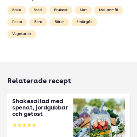
Baka
Bröd
Frukost
Mat
Mellanmål
Pesto
Röra
Röror
Smörgås
Vegetarisk
Relaterade recept
Shakesallad med
spenat, jordgubbar
och getost
Betyg: 4.63 av 5