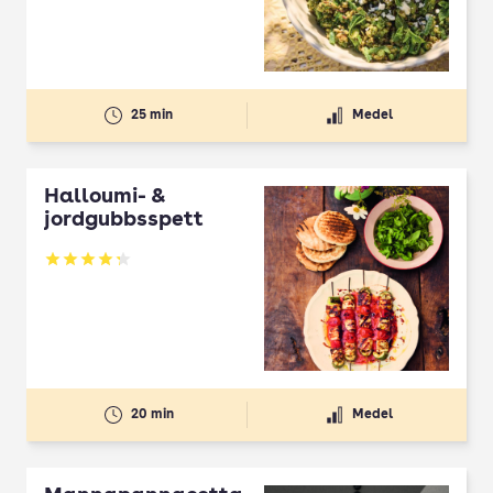
25 min
Medel
Halloumi- &
jordgubbsspett
Betyg: 4.3 av 5
20 min
Medel