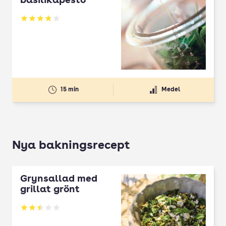
basilikapesto
Betyg: 3.88 av 5
15 min
Medel
Nya bakningsrecept
Grynsallad med
grillat grönt
Betyg: 2.5 av 5