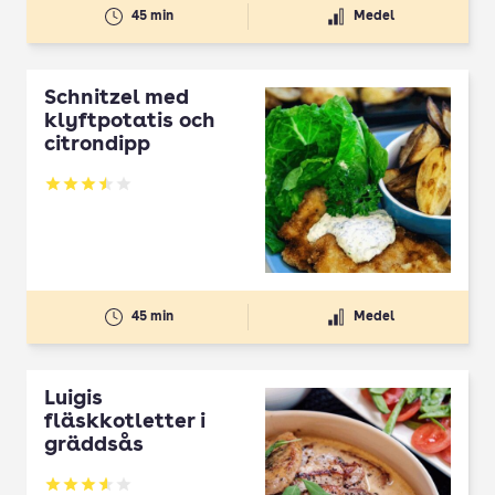
45 min
Medel
Schnitzel med
klyftpotatis och
citrondipp
Betyg: 3.51 av 5
45 min
Medel
Luigis
fläskkotletter i
gräddsås