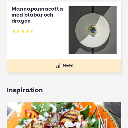
Mannapannacotta
med blåbär och
dragon
Betyg: 4.5 av 5
Medel
Inspiration