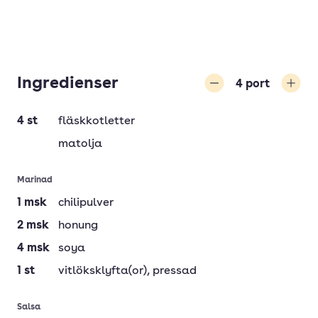
Ingredienser
4
port
Minska
Öka
4
st
fläskkotletter
matolja
Marinad
1
msk
chilipulver
2
msk
honung
4
msk
soya
1
st
vitlöksklyfta(or)
, pressad
Salsa