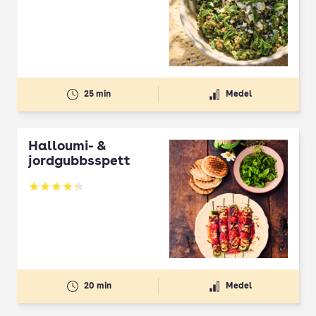
Betyg: 2.5 av 5
25 min
Medel
Halloumi- &
jordgubbsspett
Betyg: 4.3 av 5
20 min
Medel