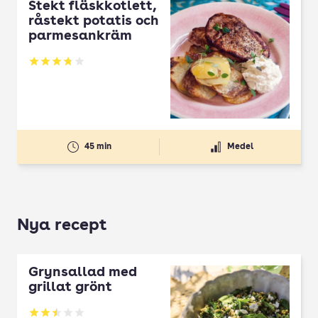
Stekt fläskkotlett,
råstekt potatis och
parmesankräm
Betyg: 3.8 av 5
45 min
Medel
Nya recept
Grynsallad med
grillat grönt