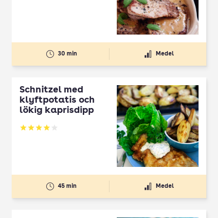
Betyg: 3.57 av 5
30 min
Medel
Schnitzel med
klyftpotatis och
lökig kaprisdipp
Betyg: 3.93 av 5
45 min
Medel