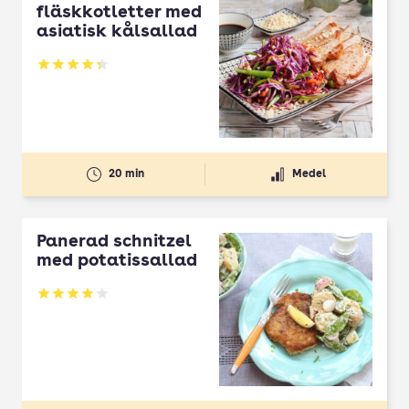
fläskkotletter med
asiatisk kålsallad
Betyg: 4.36 av 5
20 min
Medel
Panerad schnitzel
med potatissallad
Betyg: 3.87 av 5