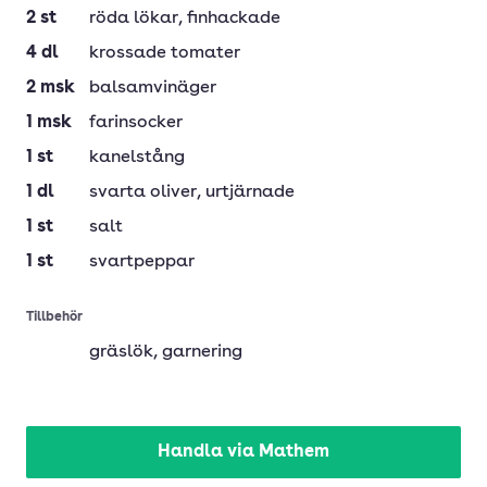
2
st
röda lökar
, finhackade
4
dl
krossade tomater
2
msk
balsamvinäger
1
msk
farinsocker
1
st
kanelstång
1
dl
svarta oliver
, urtjärnade
1
st
salt
1
st
svartpeppar
Tillbehör
gräslök
, garnering
Handla via Mathem