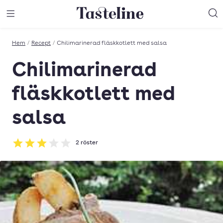
Till Tastelines startsida
äng meny
Öppna meny
Sö
Hem
/
Recept
/
Chilimarinerad fläskkotlett med salsa
Chilimarinerad
fläskkotlett med
salsa
2
röster
Betyg: 3 av 5