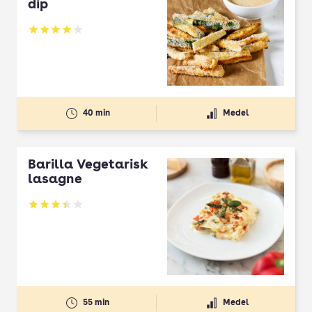
dip
Betyg: 4.01 av 5
40 min
Medel
Barilla Vegetarisk
lasagne
Betyg: 3.4 av 5
55 min
Medel