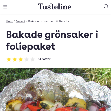
Till Tastelines startsida
äng meny
Öppna meny
Sö
Hem
/
Recept
/
Bakade grönsaker i foliepaket
Bakade grönsaker i
foliepaket
64
röster
Betyg: 3.06 av 5