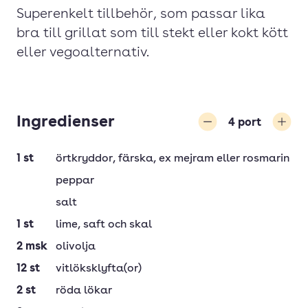
Superenkelt tillbehör, som passar lika
bra till grillat som till stekt eller kokt kött
eller vegoalternativ.
Ingredienser
4
port
Minska
Öka
1
st
örtkryddor
, färska, ex mejram eller rosmarin
peppar
salt
1
st
lime
, saft och skal
2
msk
olivolja
12
st
vitlöksklyfta(or)
2
st
röda lökar