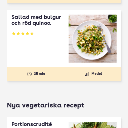
Sallad med bulgur
och röd quinoa
Betyg: 4.67 av 5
35 min
Medel
Nya vegetariska recept
Portionscrudité