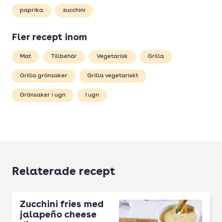
paprika
zucchini
Fler recept inom
Mat
Tillbehör
Vegetarisk
Grilla
Grilla grönsaker
Grilla vegetariskt
Grönsaker i ugn
I ugn
Relaterade recept
Zucchini fries med
jalapeño cheese