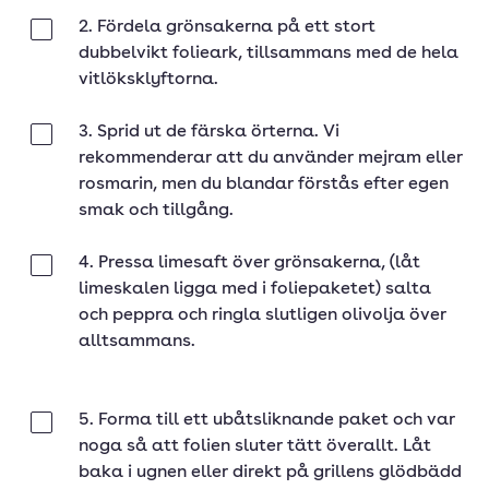
2. Fördela grönsakerna på ett stort
Klar
dubbelvikt folieark, tillsammans med de hela
vitlöksklyftorna.
3. Sprid ut de färska örterna. Vi
Klar
rekommenderar att du använder mejram eller
rosmarin, men du blandar förstås efter egen
smak och tillgång.
4. Pressa limesaft över grönsakerna, (låt
Klar
limeskalen ligga med i foliepaketet) salta
och peppra och ringla slutligen olivolja över
alltsammans.
5. Forma till ett ubåtsliknande paket och var
Klar
noga så att folien sluter tätt överallt. Låt
baka i ugnen eller direkt på grillens glödbädd