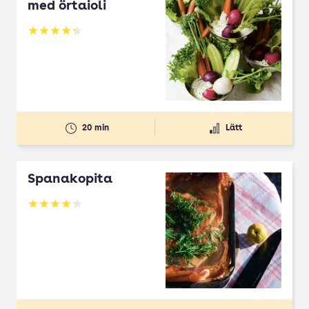
med örtaioli
Betyg: 4.27 av 5
20 min
Lätt
Spanakopita
Betyg: 4.1 av 5