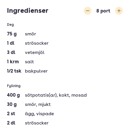
Ingredienser
8
port
Minska
Öka
Deg
75
g
smör
1
dl
strösocker
3
dl
vetemjöl
1
krm
salt
1/2
tsk
bakpulver
Fyllning
400
g
sötpotatis(ar)
, kokt, mosad
30
g
smör
, mjukt
2
st
ägg
, vispade
2
dl
strösocker