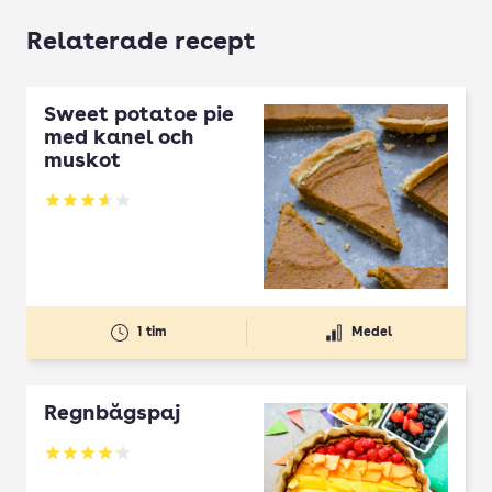
Relaterade recept
Sweet potatoe pie
med kanel och
muskot
Betyg: 3.68 av 5
1 tim
Medel
Regnbågspaj
Betyg: 4.16 av 5