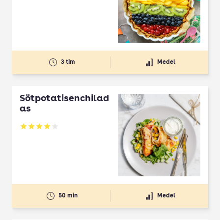
3 tim
Medel
Sötpotatisenchilad
as
Betyg: 4.07 av 5
50 min
Medel