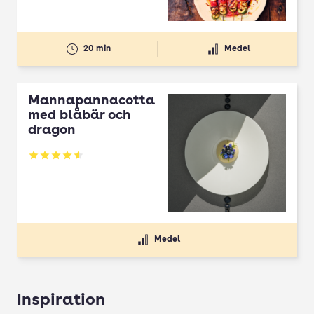
20 min
Medel
Mannapannacotta
med blåbär och
dragon
Betyg: 4.5 av 5
Medel
Inspiration