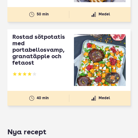
50 min
Medel
Rostad sötpotatis
med
portabellosvamp,
granatäpple och
fetaost
Betyg: 3.92 av 5
40 min
Medel
Nya recept