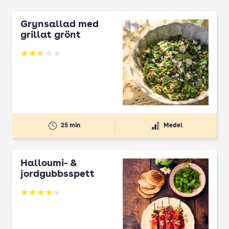
Grynsallad med
grillat grönt
Betyg: 2.5 av 5
25 min
Medel
Halloumi- &
jordgubbsspett
Betyg: 4.3 av 5