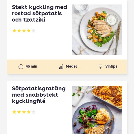
Stekt kyckling med
rostad sötpotatis
och tzatziki
Betyg: 3.99 av 5
45 min
Medel
Vintips
Sötpotatisgratäng
med snabbstekt
kycklingfilé
Betyg: 3.77 av 5