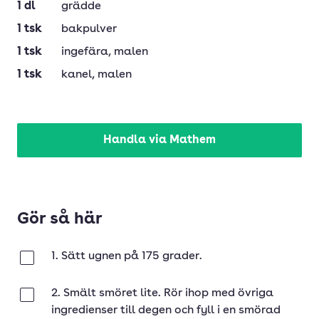
1
dl
grädde
1
tsk
bakpulver
1
tsk
ingefära
, malen
1
tsk
kanel
, malen
Handla via Mathem
Gör så här
1. Sätt ugnen på 175 grader.
Klar
2. Smält smöret lite. Rör ihop med övriga
Klar
ingredienser till degen och fyll i en smörad