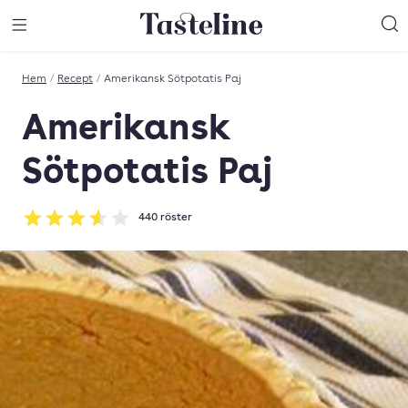
Till Tastelines startsida
äng meny
Öppna meny
Sö
Hem
/
Recept
/
Amerikansk Sötpotatis Paj
Amerikansk
Sötpotatis Paj
440
röster
Betyg: 3.62 av 5