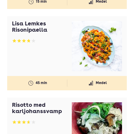
15 min
Medel
Lisa Lemkes
Risonipaella
Betyg: 3.77 av 5
45 min
Medel
Risotto med
karljohanssvamp
Betyg: 3.65 av 5