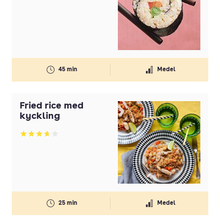
45 min
Medel
Fried rice med
kyckling
Betyg: 3.74 av 5
25 min
Medel