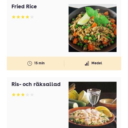
Fried Rice
Betyg: 3.88 av 5
15 min
Medel
Ris- och räksallad
Betyg: 3.07 av 5