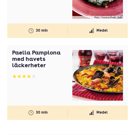
30 min
Medel
Paella Pamplona
med havets
läckerheter
Betyg: 3.86 av 5
30 min
Medel