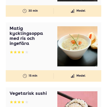
30 min
Medel
Matig
kycklingsoppa
med ris och
ingefära
Betyg: 3.73 av 5
15 min
Medel
Vegetarisk sushi
Betyg: 3.71 av 5