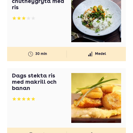
chutneygryta med
ris
Betyg: 3.08 av 5
30 min
Medel
Dags stekta ris
med makrill och
banan
Betyg: 5 av 5