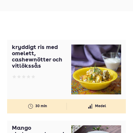
kryddigt ris med
omelett,
cashewnötter och
vitlökssås
Betyg: 0 av 5
30 min
Medel
Mango