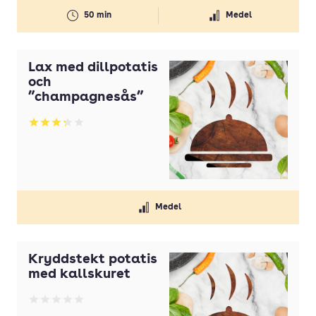
50 min
Medel
Lax med dillpotatis
och
”champagnesås”
Betyg: 3.29 av 5
Medel
Kryddstekt potatis
med kallskuret
Betyg: 0 av 5