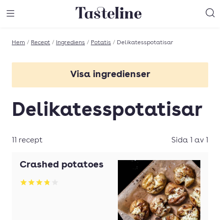
Till Tastelines startsida
äng meny
Öppna meny
Sö
Hem
/
Recept
/
Ingrediens
/
Potatis
/
Delikatesspotatisar
Visa ingredienser
Amandinepotatis
Delikatesspotatisar
Bakpotatis
Bakpotatisar
11 recept
Sida 1 av 1
Blå Kongo potatis
Crashed potatoes
Delikatesspotatis
Betyg: 3.78 av 5
Fast potatis
Färskpotatis