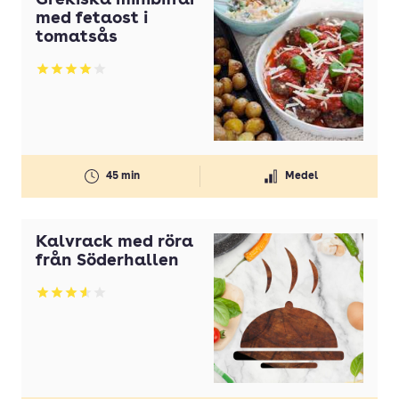
Grekiska minibiffar
med fetaost i
tomatsås
Betyg: 4 av 5
45 min
Medel
Kalvrack med röra
från Söderhallen
Betyg: 3.56 av 5