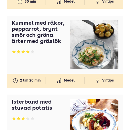
30 min
Medel
Vintips
Kummel med räkor,
pepparrot, brynt
smör och gröna
ärter med gräslök
Betyg: 3.75 av 5
2 tim 20 min
Medel
Vintips
Isterband med
stuvad potatis
Betyg: 3.29 av 5