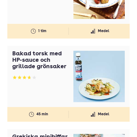
1 tim
Medel
Bakad torsk med
HP-sauce och
grillade grönsaker
Betyg: 3.75 av 5
45 min
Medel