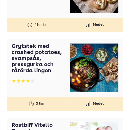
Klyftpotatis
Kulpotatis
45 min
Medel
Mandelpotatis
Mjölig potatis
Grytstek med
Nypotatis
crashed potatoes,
svampsås,
Potatisklyftor
pressgurka och
Potatiskroketter
rårörda lingon
Potatispuré
Betyg: 3.7 av 5
Småpotatis
Sparrispotatis
3 tim
Medel
Vinterpotatis
Rostbiff Vitello