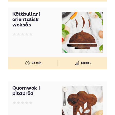
Köttbullar i
orientalisk
woksås
Betyg: 0 av 5
25 min
Medel
Quornwok i
pitabröd
Betyg: 0 av 5