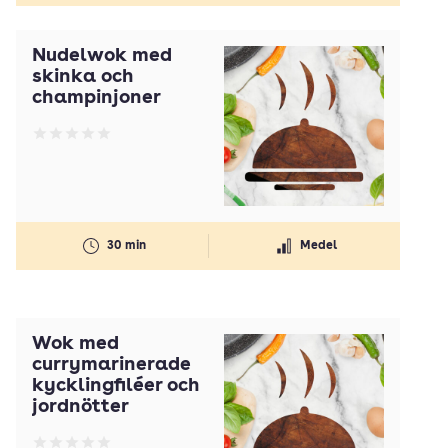
Nudelwok med
skinka och
champinjoner
Betyg: 0 av 5
30 min
Medel
Wok med
currymarinerade
kycklingfiléer och
jordnötter