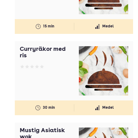
15 min
Medel
Curryräkor med
ris
Betyg: 0 av 5
30 min
Medel
Mustig Asiatisk
wok