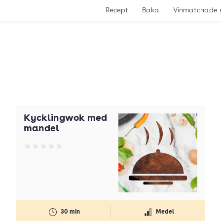
Recept
Baka
Vinmatchade 
Kycklingwok med
mandel
Betyg: 0 av 5
30 min
Medel