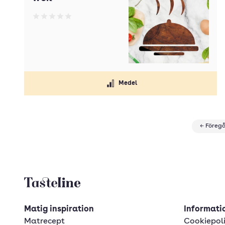
Betyg: 0 av 5
Medel
← Föreg
Tasteline startsida
Matig inspiration
Informatio
Matrecept
Cookiepol