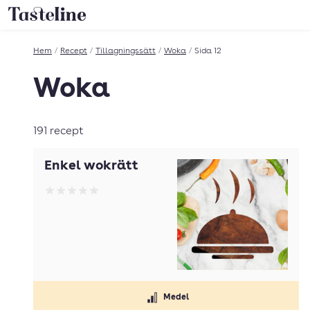
Till Tastelines startsida
Hem
/
Recept
/
Tillagningssätt
/
Woka
/
Sida 12
Woka
191 recept
Enkel wokrätt
Betyg: 0 av 5
Medel