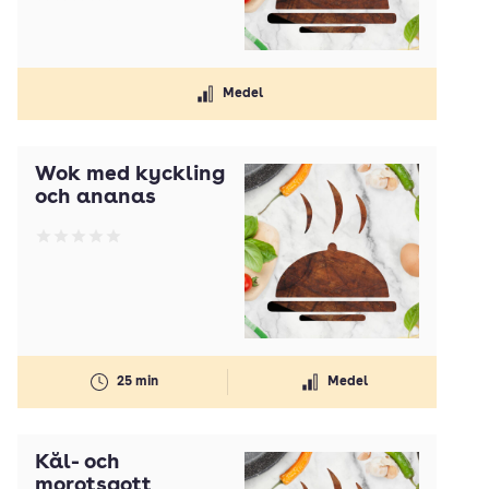
Betyg: 0 av 5
Medel
Wok med kyckling
och ananas
Betyg: 0 av 5
25 min
Medel
Kål- och
morotsgott