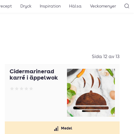
recept
Dryck
Inspiration
Hälsa
Veckomenyer
Sö
Sida 12 av 13
Cidermarinerad
karré i äppelwok
Betyg: 0 av 5
Medel