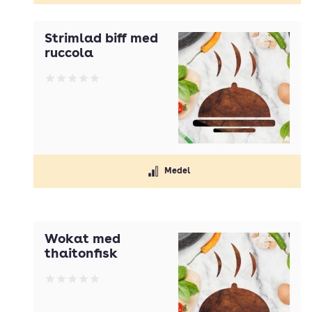
Strimlad biff med
ruccola
Betyg: 0 av 5
Medel
Wokat med
thaitonfisk
Betyg: 0 av 5