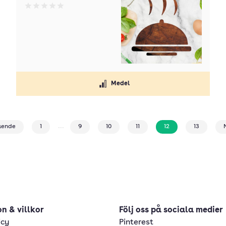
Betyg: 0 av 5
Medel
...
ående
1
9
10
11
12
13
n & villkor
Följ oss på sociala medier
icy
Pinterest