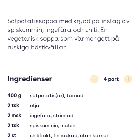
Sötpotatissoppa med kryddiga inslag av
spiskummin, ingefära och chili. En
vegetarisk soppa som värmer gott på
ruskiga höstkvällar.
Ingredienser
4
port
Minska
Öka
400
g
sötpotatis(ar)
, tärnad
2
tsk
olja
2
msk
ingefära
, strimlad
2
tsk
spiskummin
, malen
2
st
chilifrukt
, finhackad, utan kärnor