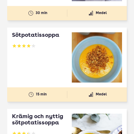
30 min
Medel
Sötpotatissoppa
Betyg: 4.11 av 5
15 min
Medel
Krämig och nyttig
sötpotatissoppa