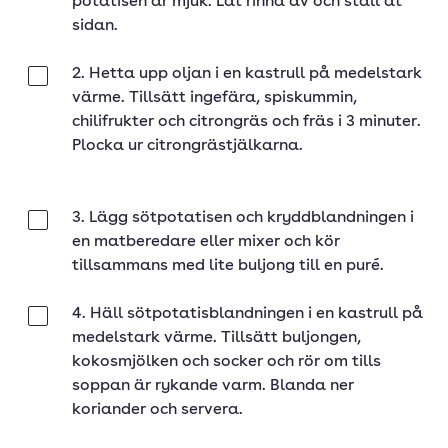
potatisen är mjuk. Låt rinna av och ställ åt
sidan.
2. Hetta upp oljan i en kastrull på medelstark
Klar
värme. Tillsätt ingefära, spiskummin,
chilifrukter och citrongräs och fräs i 3 minuter.
Plocka ur citrongrästjälkarna.
3. Lägg sötpotatisen och kryddblandningen i
Klar
en matberedare eller mixer och kör
tillsammans med lite buljong till en puré.
4. Häll sötpotatisblandningen i en kastrull på
Klar
medelstark värme. Tillsätt buljongen,
kokosmjölken och socker och rör om tills
soppan är rykande varm. Blanda ner
koriander och servera.