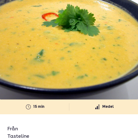
15 min
Medel
Från
Tasteline