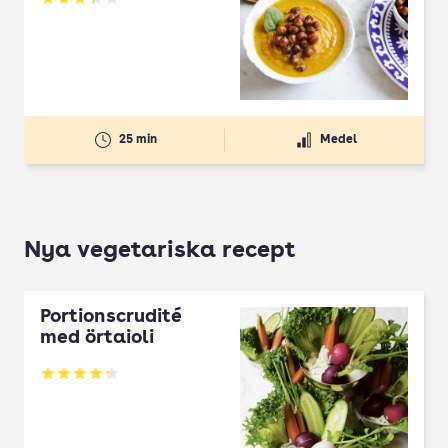
Betyg: 3.34 av 5
25 min
Medel
Nya vegetariska recept
Portionscrudité
med örtaioli
Betyg: 4.27 av 5