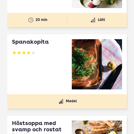
20 min
Lätt
Spanakopita
Betyg: 4.1 av 5
Medel
Höstsoppa med
svamp och rostat