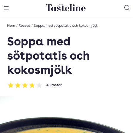
Till Tastelines startsida
äng meny
Öppna meny
Sö
Hem
/
Recept
/
Soppa med sötpotatis och kokosmjölk
Soppa med
sötpotatis och
kokosmjölk
148
röster
Betyg: 3.74 av 5