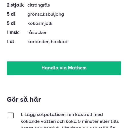
2
stjalk
citrongräs
5
dl
grönsaksbuljong
5
dl
kokosmjölk
1
msk
råsocker
1
dl
koriander
, hackad
Handla via Mathem
Gör så här
1. Lägg sötpotatisen i en kastrull med
Klar
kokande vatten och koka 5 minuter eller tills