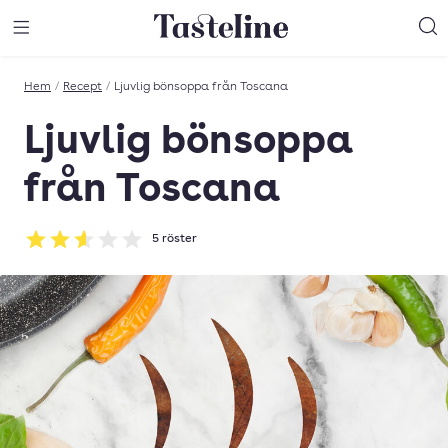
Till Tastelines startsida
äng meny
Öppna meny
Sö
Hem
/
Recept
/
Ljuvlig bönsoppa från Toscana
Ljuvlig bönsoppa
från Toscana
5
röster
Betyg: 2.6 av 5