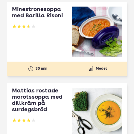
Minestronesoppa
med Barilla Risoni
Betyg: 3.58 av 5
30 min
Medel
Mattias rostade
morotssoppa med
dillkräm på
surdegsbröd
Betyg: 3.88 av 5