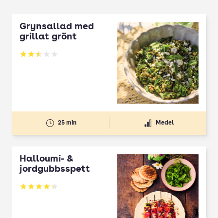
Grynsallad med
grillat grönt
Betyg: 2.5 av 5
25 min
Medel
Halloumi- &
jordgubbsspett
Betyg: 4.3 av 5