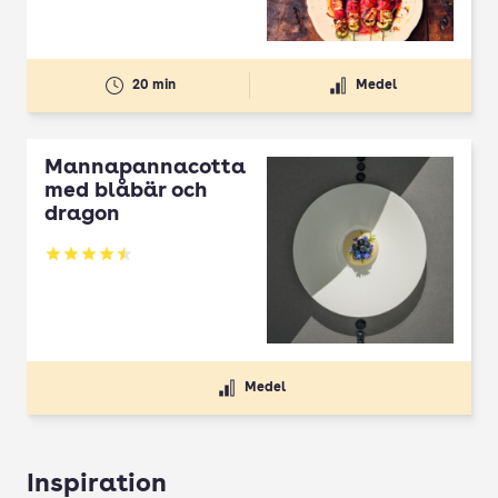
20 min
Medel
Mannapannacotta
med blåbär och
dragon
Betyg: 4.5 av 5
Medel
Inspiration