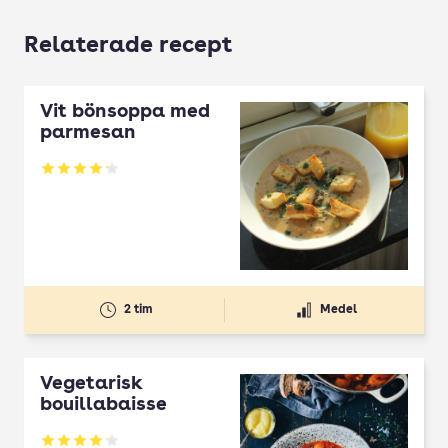
Relaterade recept
Vit bönsoppa med
parmesan
Betyg: 4.2 av 5
2 tim
Medel
Vegetarisk
bouillabaisse