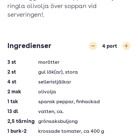
ringla olivolja över soppan vid
serveringen!.
Ingredienser
4
port
Minska
Öka
3
st
morötter
2
st
gul lök(ar)
, stora
4
st
selleristjälkar
2
msk
olivolja
1
tsk
spansk peppar
, finhackad
13
dl
vatten
, ca.
2,5
tärning
grönsaksbuljong
1
burk-2
krossade tomater
, ca 400 g