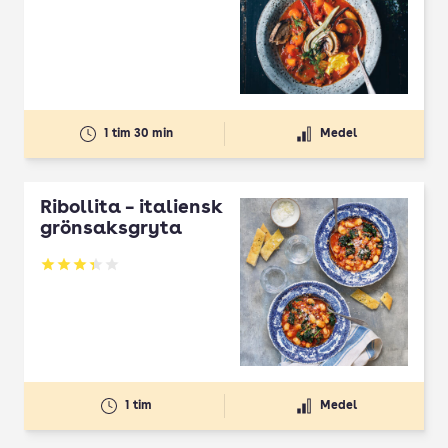
Betyg: 4.12 av 5
1 tim 30 min
Medel
Ribollita – italiensk
grönsaksgryta
Betyg: 3.38 av 5
1 tim
Medel