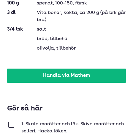
100
g
spenat
, 100-150, färsk
3
dl
Vita bönor
, kokta, ca 200 g (på brk går
bra)
3/4
tsk
salt
bröd
, tillbehör
olivolja
, tillbehör
Handla via Mathem
Gör så här
1. Skala morötter och lök. Skiva morötter och
Klar
selleri. Hacka löken.