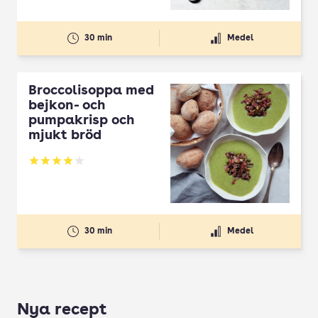
30 min
Medel
Broccolisoppa med
bejkon- och
pumpakrisp och
mjukt bröd
Betyg: 4 av 5
30 min
Medel
Nya recept