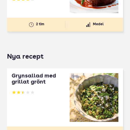
Betyg: 3.94 av 5
2 tim
Medel
Nya recept
Grynsallad med
grillat grönt
Betyg: 2.5 av 5