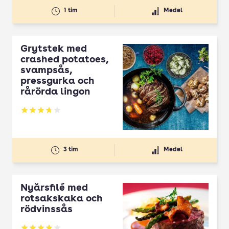
1 tim
Medel
Grytstek med
crashed potatoes,
svampsås,
pressgurka och
rårörda lingon
Betyg: 3.7 av 5
3 tim
Medel
Nyårsfilé med
rotsakskaka och
rödvinssås