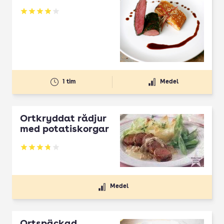
Betyg: 3.93 av 5
1 tim
Medel
Örtkryddat rådjur
med potatiskorgar
Betyg: 3.83 av 5
Medel