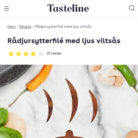
Till Tastelines startsida
äng meny
Öppna meny
Sö
Hem
/
Recept
/
Rådjursytterfilé med ljus viltsås
Rådjursytterfilé med ljus viltsås
21
röster
Betyg: 4 av 5