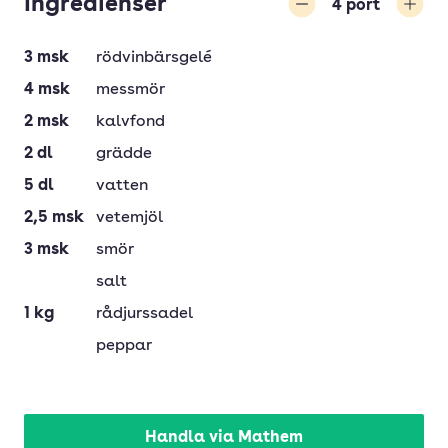
Ingredienser
4
port
Minska
Öka
3
msk
rödvinbärsgelé
4
msk
messmör
2
msk
kalvfond
2
dl
grädde
5
dl
vatten
2,5
msk
vetemjöl
3
msk
smör
salt
1
kg
rådjurssadel
peppar
Handla via Mathem