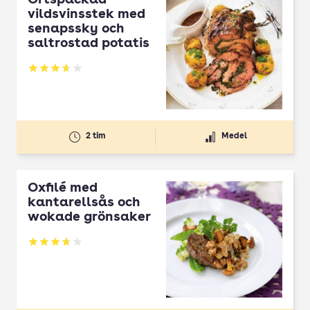
Örtspäckad
vildsvinsstek med
senapssky och
saltrostad potatis
Betyg: 3.64 av 5
2 tim
Medel
Oxfilé med
kantarellsås och
wokade grönsaker
Betyg: 3.76 av 5