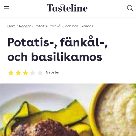
Till Tastelines startsida
äng meny
Öppna meny
Sö
Hem
/
Recept
/
Potatis-, fänkål-, och basilikamos
Potatis-, fänkål-,
och basilikamos
5
röster
Betyg: 3.2 av 5