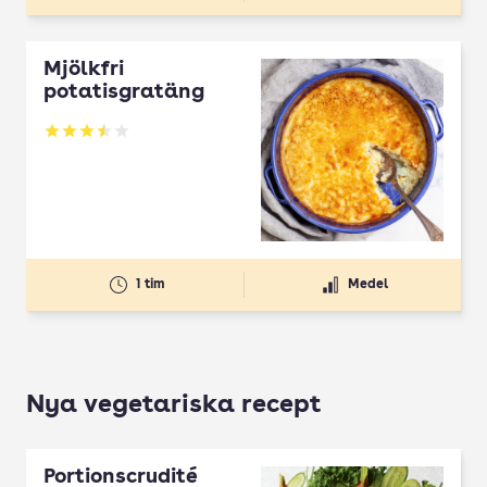
Mjölkfri
potatisgratäng
Betyg: 3.52 av 5
1 tim
Medel
Nya vegetariska recept
Portionscrudité