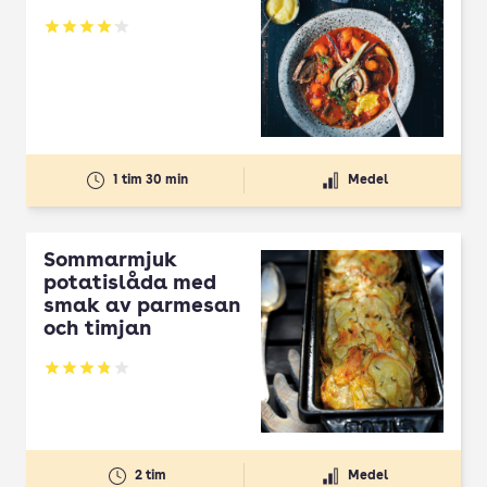
Betyg: 4.12 av 5
1 tim 30 min
Medel
Sommarmjuk
potatislåda med
smak av parmesan
och timjan
Betyg: 3.8 av 5
2 tim
Medel