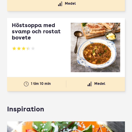
Medel
Höstsoppa med
svamp och rostat
bovete
Betyg: 3.33 av 5
1 tim 10 min
Medel
Inspiration