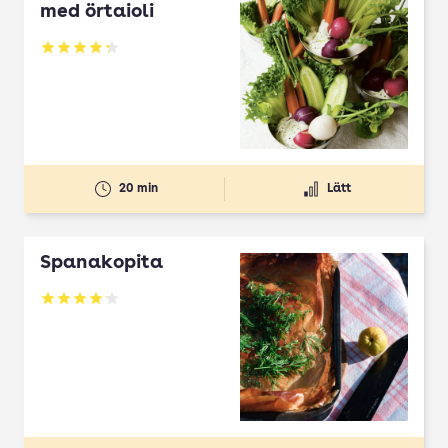
med örtaioli
Betyg: 4.27 av 5
20 min
Lätt
Spanakopita
Betyg: 4.1 av 5