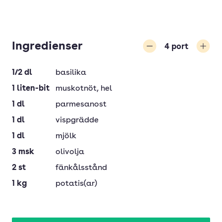
Ingredienser
4
port
Minska
Öka
1/2
dl
basilika
1
liten-bit
muskotnöt, hel
1
dl
parmesanost
1
dl
vispgrädde
1
dl
mjölk
3
msk
olivolja
2
st
fänkålsstånd
1
kg
potatis(ar)