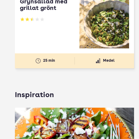
Grynsallad med
grillat grönt
Betyg: 2.5 av 5
25 min
Medel
Inspiration