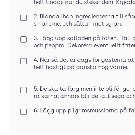
helt tinade när du steker dem. Krydd
2. Blanda ihop ingredienserna till så
Klar
smakerna och sältan mot syran.
3. Lägg upp salladen på faten. Häll 
Klar
och peppra. Dekorera eventuellt faten
4. När så det är dags för gästerna at
Klar
helt hastigt på ganska hög värme.
5. De ska ta färg men inte bli för gen
Klar
rå kärna, annars blir de lätt sega oc
6. Lägg upp pilgrimsmusslorna på fat
Klar