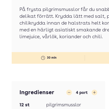
På frysta pilgrimsmusslor får du snabb
delikat förrätt. Krydda lätt med salt, 
chilikrydda innan de halstrats helt ko
med en härligt asiatiskt smakande dre
limejuice, vårlök, koriander och chili.
30 min
Ingredienser
4
port
Minska
Öka
12
st
pilgrimsmusslor