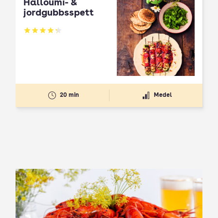
Halloumi- &
jordgubbsspett
Betyg: 4.3 av 5
20 min
Medel