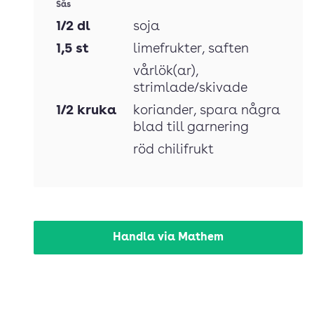
Sås
1/2
dl
soja
1,5
st
limefrukter
, saften
vårlök(ar)
,
strimlade/skivade
1/2
kruka
koriander
, spara några
blad till garnering
röd chilifrukt
Handla via Mathem