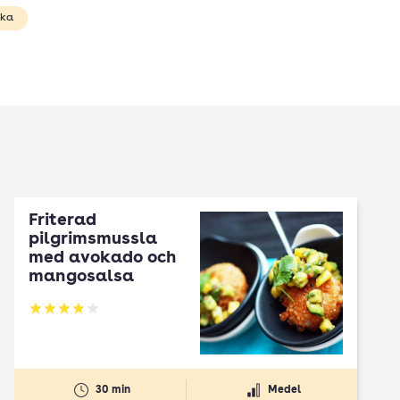
eka
Friterad
pilgrimsmussla
med avokado och
mangosalsa
Betyg: 3.9 av 5
30 min
Medel