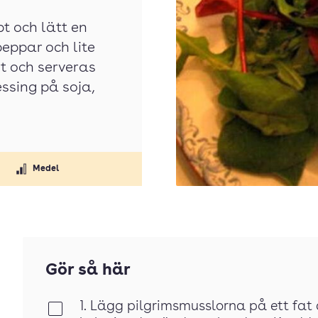
t och lätt en
peppar och lite
rt och serveras
ssing på soja,
Medel
Gör så här
1. Lägg pilgrimsmusslorna på ett fat a
Klar