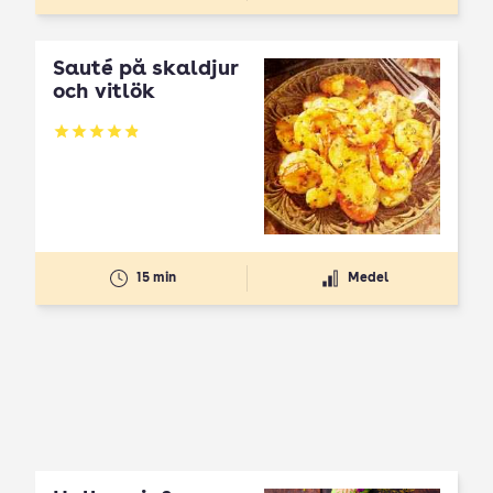
Sauté på skaldjur
och vitlök
Betyg: 4.86 av 5
15 min
Medel