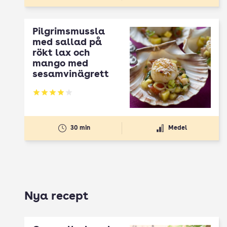
Pilgrimsmussla
med sallad på
rökt lax och
mango med
sesamvinägrett
Betyg: 3.95 av 5
30 min
Medel
Nya recept