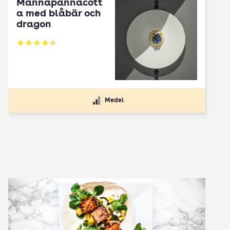
Mannapannacott
a med blåbär och
dragon
Betyg: 4.5 av 5
Medel