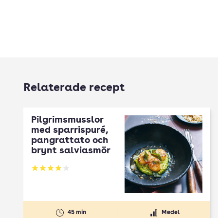
Relaterade recept
Pilgrimsmusslor
med sparrispuré,
pangrattato och
brynt salviasmör
Betyg: 3.86 av 5
45 min
Medel