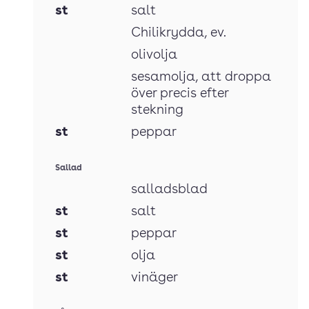
st
salt
Chilikrydda
, ev.
olivolja
sesamolja
, att droppa
över precis efter
stekning
st
peppar
Sallad
salladsblad
st
salt
st
peppar
st
olja
st
vinäger