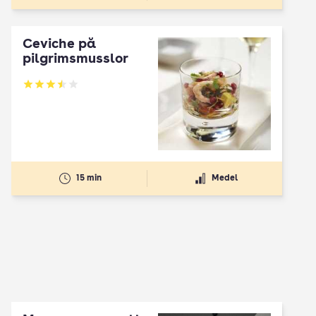
Ceviche på
pilgrimsmusslor
Betyg: 3.53 av 5
15 min
Medel