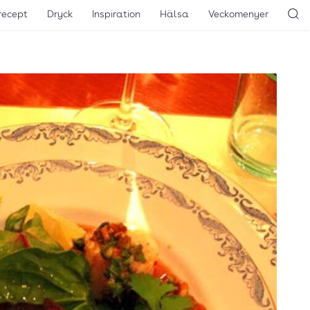
recept
Dryck
Inspiration
Hälsa
Veckomenyer
Sö