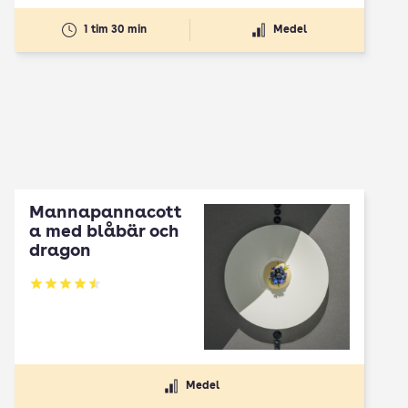
1 tim 30 min
Medel
Mannapannacott
a med blåbär och
dragon
Betyg: 4.5 av 5
Medel