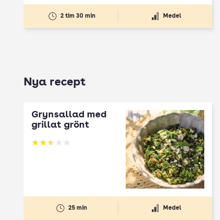
2 tim 30 min
Medel
Nya recept
Grynsallad med
grillat grönt
Betyg: 2.5 av 5
25 min
Medel