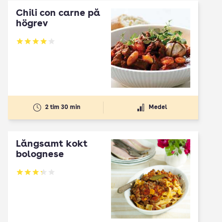
Chili con carne på
högrev
Betyg: 3.94 av 5
2 tim 30 min
Medel
Långsamt kokt
bolognese
Betyg: 3.25 av 5