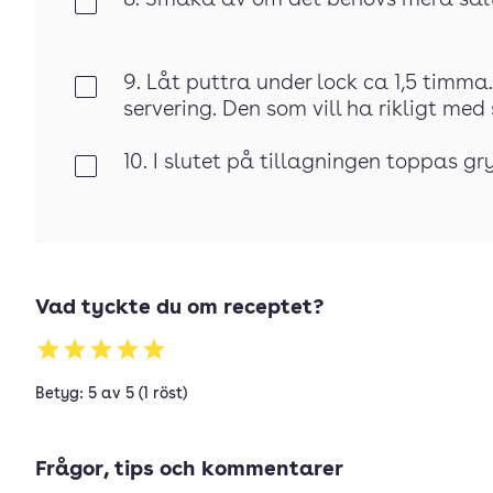
8. Smaka av om det behövs mera sal
Klar
9. Låt puttra under lock ca 1,5 timma
Klar
servering. Den som vill ha rikligt med 
10. I slutet på tillagningen toppas 
Klar
Vad tyckte du om receptet?
Betyg: 5 av 5 (1 röst)
Frågor, tips och kommentarer