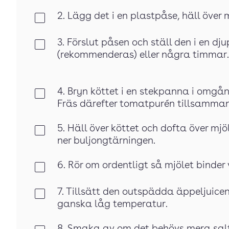
2. Lägg det i en plastpåse, häll över
Klar
3. Förslut påsen och ställ den i en dju
Klar
(rekommenderas) eller några timmar.
4. Bryn köttet i en stekpanna i omgån
Klar
Fräs därefter tomatpurén tillsamman
5. Häll över köttet och dofta över m
Klar
ner buljongtärningen.
6. Rör om ordentligt så mjölet binder
Klar
7. Tillsätt den outspädda äppeljuicen
Klar
ganska låg temperatur.