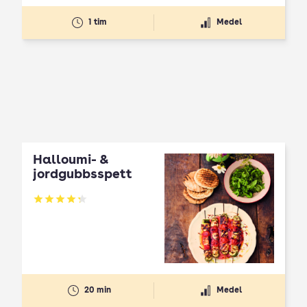
1 tim
Medel
Halloumi- &
jordgubbsspett
Betyg: 4.3 av 5
20 min
Medel