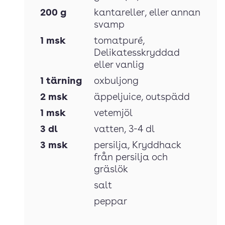
200
g
kantareller
, eller annan
svamp
1
msk
tomatpuré
,
Delikatesskryddad
eller vanlig
1
tärning
oxbuljong
2
msk
äppeljuice
, outspädd
1
msk
vetemjöl
3
dl
vatten
, 3-4 dl
3
msk
persilja
, Kryddhack
från persilja och
gräslök
salt
peppar