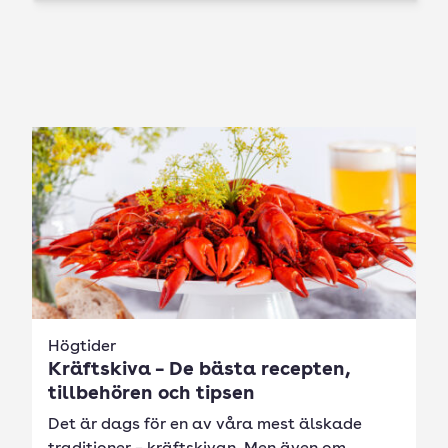
Högtider
Kräftskiva – De bästa recepten,
tillbehören och tipsen
Det är dags för en av våra mest älskade