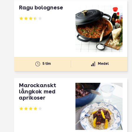
Ragu bolognese
Betyg: 3.4 av 5
5 tim
Medel
Marockanskt
långkok med
aprikoser
Betyg: 4.06 av 5