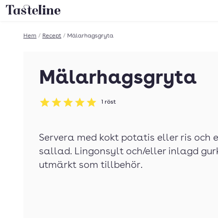
Till Tastelines startsida
Hem
/
Recept
/
Mälarhagsgryta
Mälarhagsgryta
1
röst
Betyg: 5 av 5
Servera med kokt potatis eller ris och
sallad. Lingonsylt och/eller inlagd gu
utmärkt som tillbehör.