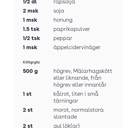
1/2
dl
rapsolja
2
msk
soja
1
msk
honung
1.5
tsk
paprikapulver
1/2
tsk
peppar
1
msk
äppelcidervinäger
Köttgryta
500
g
högrev
, Mälarhagskött
eller liknande, från
högrev eller innanlår
1
st
kålrot
, liten i små
tärningar
2
st
morot
, normalstora
slantade
2
st
gul lök(ar)