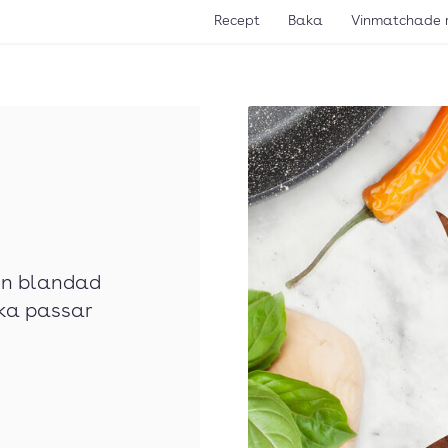
Recept
Baka
Vinmatchade 
 en blandad
rka passar