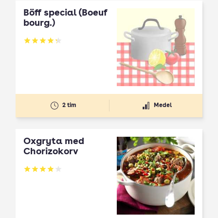
Böff special (Boeuf
bourg.)
Betyg: 4.29 av 5
2 tim
Medel
Oxgryta med
Chorizokorv
Betyg: 3.97 av 5