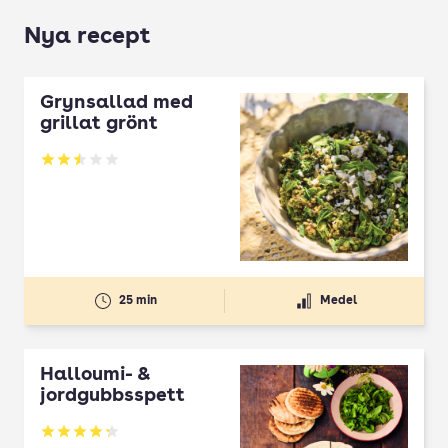
Nya recept
Grynsallad med
grillat grönt
Betyg: 2.5 av 5
25 min
Medel
Halloumi- &
jordgubbsspett
Betyg: 4.3 av 5