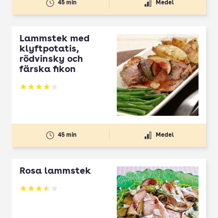
45 min
Medel
Lammstek med
klyftpotatis,
rödvinsky och
färska fikon
Betyg: 3.92 av 5
45 min
Medel
Rosa lammstek
Betyg: 3.53 av 5