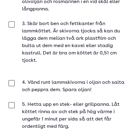
olivoljan och rosmarinen i en vid skål eller
långpanna.
3. Skär bort ben och fettkanter från
Klar
lammköttet. Är skivorna tjocka så kan du
lägga dem mellan två ark plastfilm och
bulta ut dem med en kavel eller stadig
kastrull. Det är bra om köttet är 0,51 cm
tjockt.
4. Vänd runt lammskivorna i oljan och salta
Klar
och peppra dem. Spara oljan!
5. Hetta upp en stek- eller grillpanna. Låt
Klar
köttet rinna av och stek på hög värme i
ungefär 1 minut per sida så att det får
ordentligt med färg.