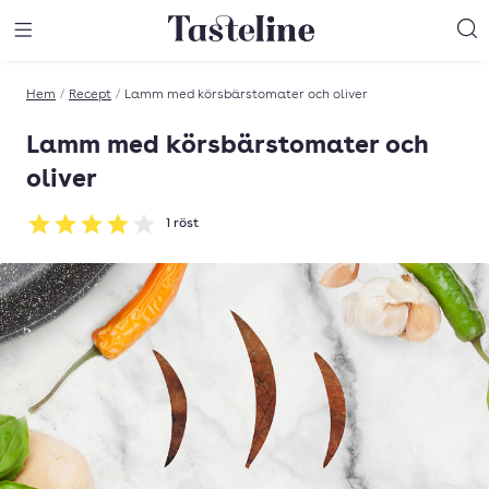
Till Tastelines startsida
äng meny
Öppna meny
Sö
Hem
/
Recept
/
Lamm med körsbärstomater och oliver
Lamm med körsbärstomater och
oliver
1
röst
Betyg: 4 av 5