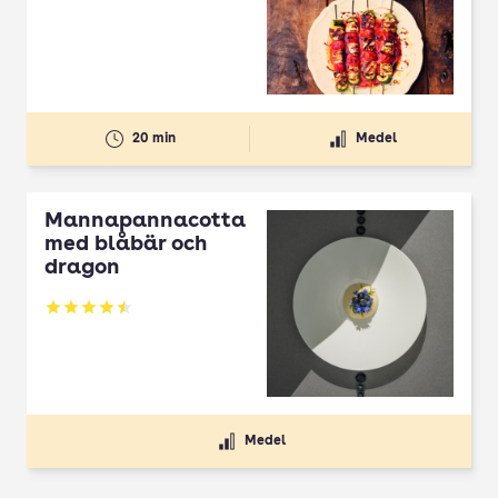
20 min
Medel
Mannapannacotta
med blåbär och
dragon
Betyg: 4.5 av 5
Medel