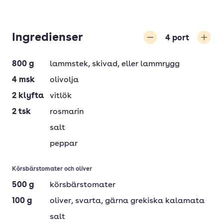
Ingredienser
4
port
Minska
Öka
800
g
lammstek
, skivad, eller lammrygg
4
msk
olivolja
2
klyfta
vitlök
2
tsk
rosmarin
salt
peppar
Körsbärstomater och oliver
500
g
körsbärstomater
100
g
oliver
, svarta, gärna grekiska kalamata
salt