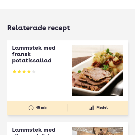
Relaterade recept
Lammstek med
fransk
potatissallad
Betyg: 4.04 av 5
45 min
Medel
Lammstek med