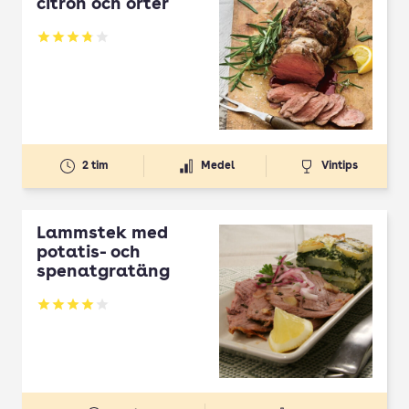
citron och örter
Betyg: 3.83 av 5
2 tim
Medel
Vintips
Lammstek med
potatis- och
spenatgratäng
Betyg: 4 av 5