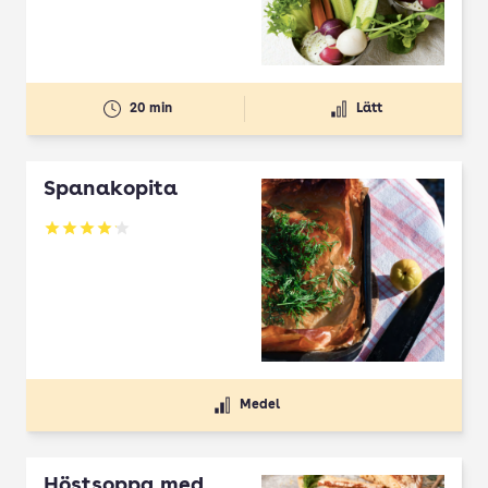
20 min
Lätt
Spanakopita
Betyg: 4.1 av 5
Medel
Höstsoppa med