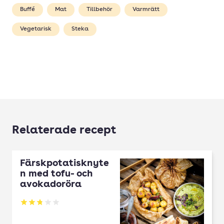
Buffé
Mat
Tillbehör
Varmrätt
Vegetarisk
Steka
Relaterade recept
Färskpotatisknyte
n med tofu- och
avokadoröra
Betyg: 2.83 av 5