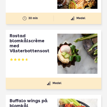
30 min
Medel
Rostad
blomkålscrème
med
Västerbottensost
Betyg: 4.67 av 5
Medel
Buffalo wings på
blomkål