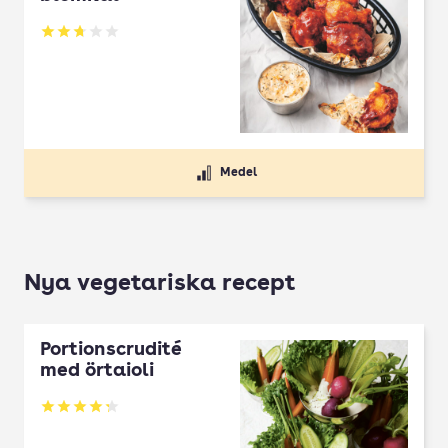
Betyg: 2.69 av 5
Medel
Nya vegetariska recept
Portionscrudité
med örtaioli
Betyg: 4.27 av 5