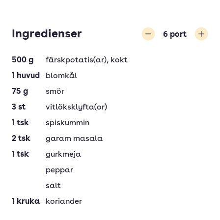
Ingredienser
6
port
Minska
Öka
500
g
färskpotatis(ar)
, kokt
1
huvud
blomkål
75
g
smör
3
st
vitlöksklyfta(or)
1
tsk
spiskummin
2
tsk
garam masala
1
tsk
gurkmeja
peppar
salt
1
kruka
koriander