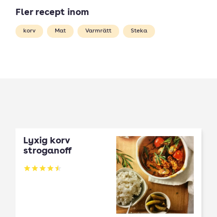
Fler recept inom
korv
Mat
Varmrätt
Steka
Lyxig korv
stroganoff
Betyg: 4.47 av 5