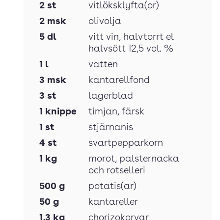
2
st
vitlöksklyfta(or)
2
msk
olivolja
5
dl
vitt vin
, halvtorrt el
halvsött 12,5 vol. %
1
l
vatten
3
msk
kantarellfond
3
st
lagerblad
1
knippe
timjan
, färsk
1
st
stjärnanis
4
st
svartpepparkorn
1
kg
morot
, palsternacka
och rotselleri
500
g
potatis(ar)
50
g
kantareller
1,3
kg
chorizokorvar