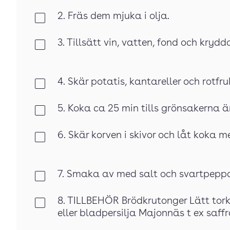
2. Fräs dem mjuka i olja.
Klar
3. Tillsätt vin, vatten, fond och kryd
Klar
4. Skär potatis, kantareller och rotfruk
Klar
5. Koka ca 25 min tills grönsakerna ä
Klar
6. Skär korven i skivor och låt koka m
Klar
7. Smaka av med salt och svartpeppar
Klar
8. TILLBEHÖR Brödkrutonger Lätt tor
Klar
eller bladpersilja Majonnäs t ex saff