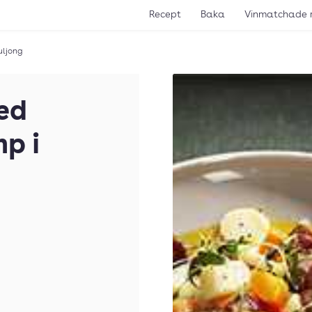
Recept
Baka
Vinmatchade 
uljong
ed
p i