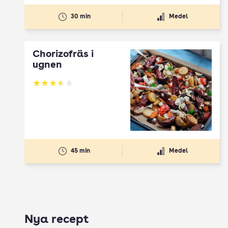
30 min
Medel
Chorizofräs i
ugnen
Betyg: 3.47 av 5
45 min
Medel
Nya recept