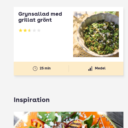
Grynsallad med
grillat grönt
Betyg: 2.5 av 5
25 min
Medel
Inspiration