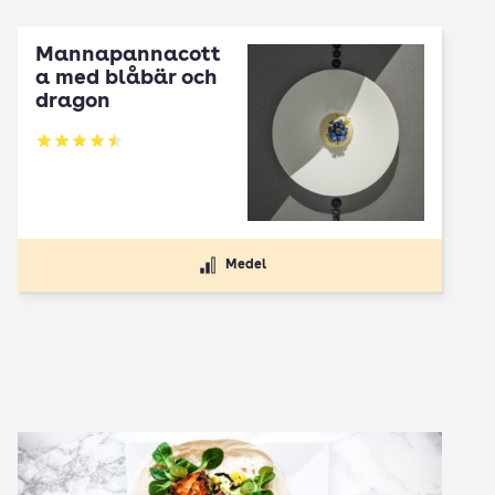
Mannapannacott
a med blåbär och
dragon
Betyg: 4.5 av 5
Medel