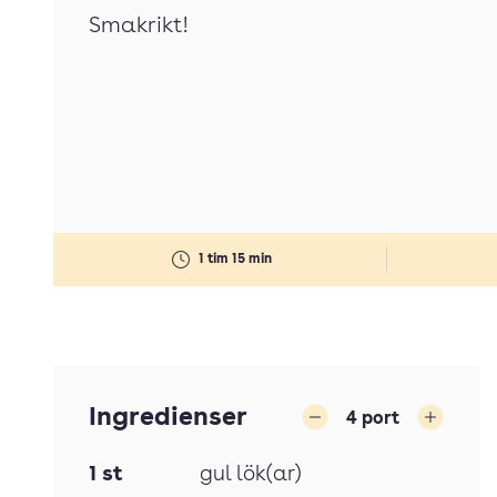
Smakrikt!
1 tim 15 min
Ingredienser
4
port
Minska
Öka
1
st
gul lök(ar)