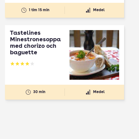
1 tim 15 min
Medel
Tastelines
Minestronesoppa
med chorizo och
baguette
Betyg: 3.93 av 5
30 min
Medel