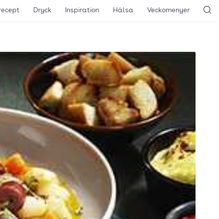
recept
Dryck
Inspiration
Hälsa
Veckomenyer
Sö