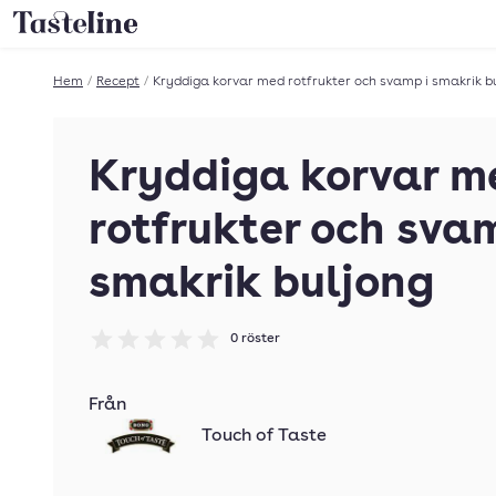
Till Tastelines startsida
Hem
/
Recept
/
Kryddiga korvar med rotfrukter och svamp i smakrik b
Kryddiga korvar m
rotfrukter och svam
smakrik buljong
0
röster
Betyg: 0 av 5
Från
Touch of Taste