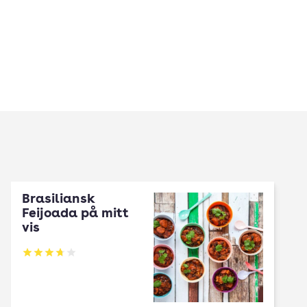
Brasiliansk
Feijoada på mitt
vis
Betyg: 3.75 av 5