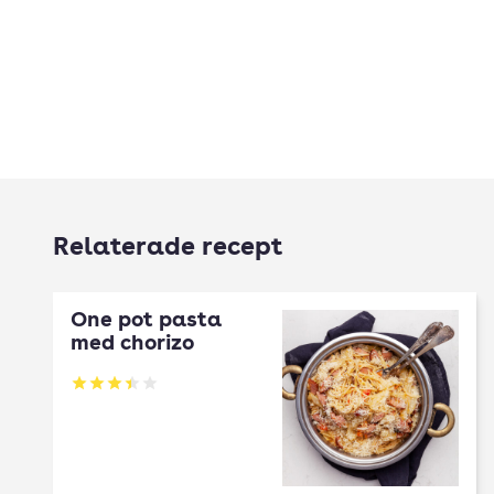
Relaterade recept
One pot pasta
med chorizo
Betyg: 3.44 av 5