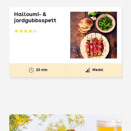
Halloumi- &
jordgubbsspett
Betyg: 4.3 av 5
20 min
Medel