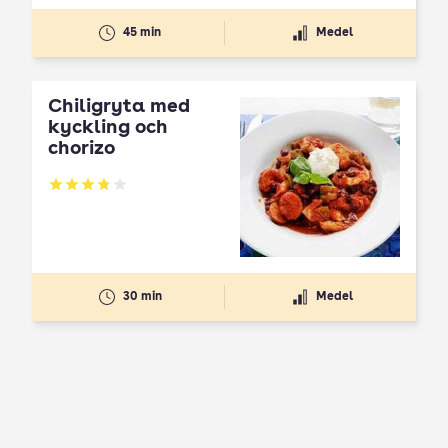
45 min
Medel
Chiligryta med
kyckling och
chorizo
Betyg: 3.82 av 5
30 min
Medel