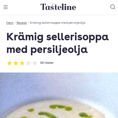
Till Tastelines startsida
äng meny
Öppna meny
Sö
Hem
/
Recept
/
Krämig sellerisoppa med persiljeolja
Krämig sellerisoppa
med persiljeolja
30
röster
Betyg: 2.77 av 5