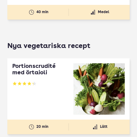
40 min
Medel
Nya vegetariska recept
Portionscrudité
med örtaioli
Betyg: 4.27 av 5
20 min
Lätt