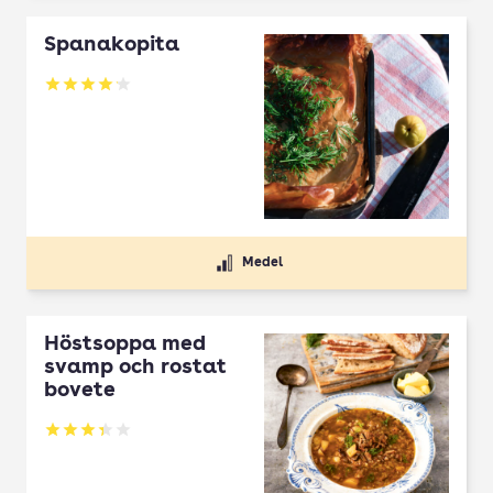
Spanakopita
Betyg: 4.1 av 5
Medel
Höstsoppa med
svamp och rostat
bovete
Betyg: 3.33 av 5