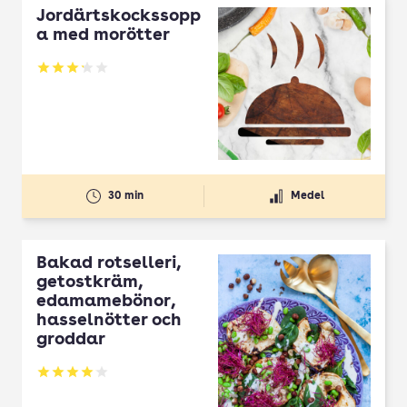
Jordärtskockssopp
a med morötter
Betyg: 3.2 av 5
30 min
Medel
Bakad rotselleri,
getostkräm,
edamamebönor,
hasselnötter och
groddar
Betyg: 4.02 av 5