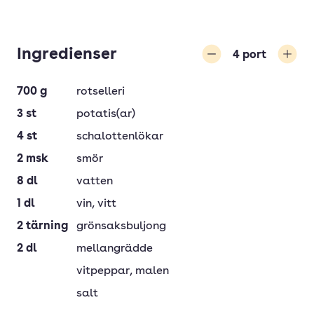
Ingredienser
4
port
Minska
Öka
700
g
rotselleri
3
st
potatis(ar)
4
st
schalottenlökar
2
msk
smör
8
dl
vatten
1
dl
vin
, vitt
2
tärning
grönsaksbuljong
2
dl
mellangrädde
vitpeppar
, malen
salt