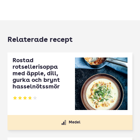
Relaterade recept
Rostad
rotsellerisoppa
med äpple, dill,
gurka och brynt
hasselnötssmör
Betyg: 3.77 av 5
Medel