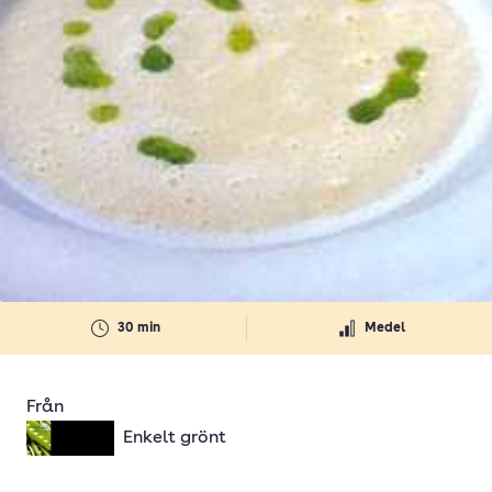
30 min
Medel
Från
Enkelt grönt