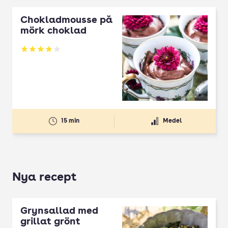
Chokladmousse på
mörk choklad
Betyg: 3.93 av 5
15 min
Medel
Nya recept
Grynsallad med
grillat grönt