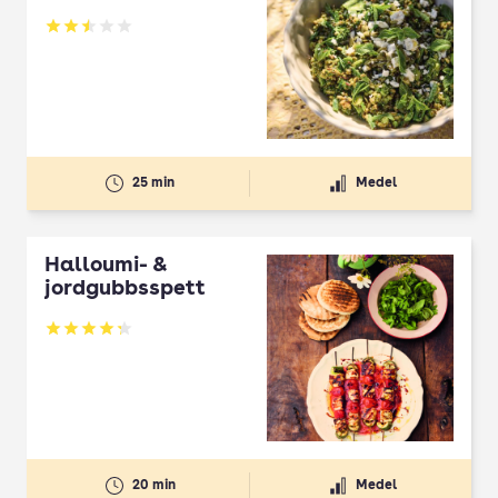
Betyg: 2.5 av 5
25 min
Medel
Halloumi- &
jordgubbsspett
Betyg: 4.3 av 5
20 min
Medel