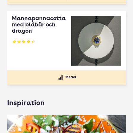
Mannapannacotta
med blåbär och
dragon
Betyg: 4.5 av 5
Medel
Inspiration