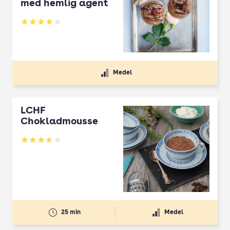
med hemlig agent
Betyg: 3.91 av 5
Medel
LCHF
Chokladmousse
Betyg: 3.65 av 5
25 min
Medel