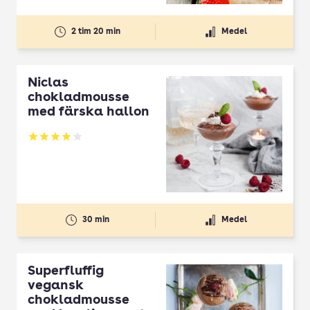
2 tim 20 min
Medel
Niclas
chokladmousse
med färska hallon
Betyg: 3.91 av 5
30 min
Medel
Superfluffig
vegansk
chokladmousse