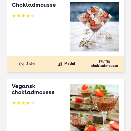
Chokladmousse
Betyg: 3.91 av 5
Fluffig
2 tim
Medel
chokladmousse
Vegansk
chokladmousse
Betyg: 3.73 av 5