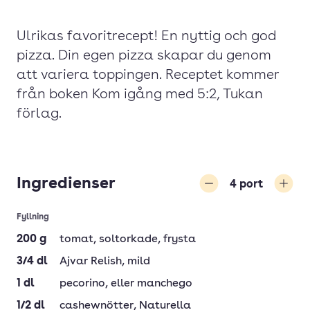
Ulrikas favoritrecept! En nyttig och god
pizza. Din egen pizza skapar du genom
att variera toppingen. Receptet kommer
från boken Kom igång med 5:2, Tukan
förlag.
Ingredienser
4
port
Minska
Öka
Fyllning
200
g
tomat
, soltorkade, frysta
3/4
dl
Ajvar Relish
, mild
1
dl
pecorino
, eller manchego
1/2
dl
cashewnötter
, Naturella