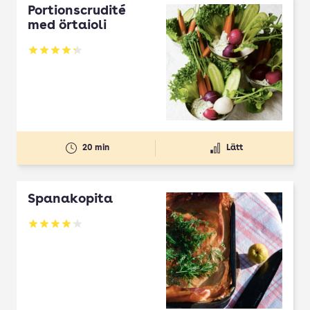
Portionscrudité
med örtaioli
Betyg: 4.27 av 5
20 min
Lätt
Spanakopita
Betyg: 4.1 av 5