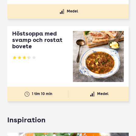
Medel
Höstsoppa med
svamp och rostat
bovete
Betyg: 3.33 av 5
1 tim 10 min
Medel
Inspiration