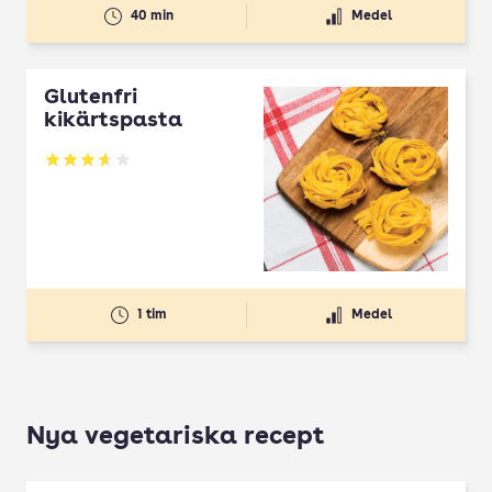
40 min
Medel
Glutenfri
kikärtspasta
Betyg: 3.64 av 5
1 tim
Medel
Nya vegetariska recept