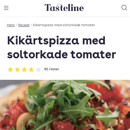
Till Tastelines startsida
äng meny
Öppna meny
Sö
Hem
/
Recept
/
Kikärtspizza med soltorkade tomater
Kikärtspizza med
soltorkade tomater
92
röster
Betyg: 3.76 av 5