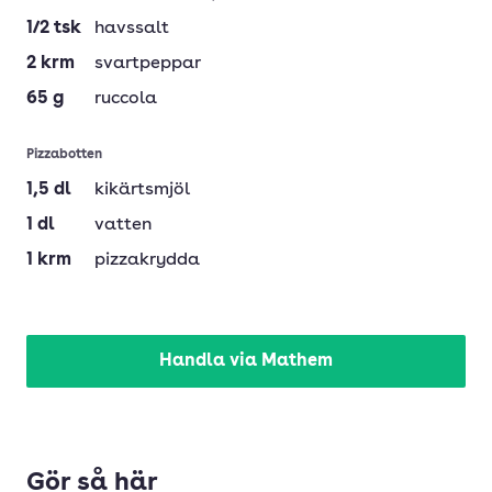
1/2
tsk
havssalt
2
krm
svartpeppar
65
g
ruccola
Pizzabotten
1,5
dl
kikärtsmjöl
1
dl
vatten
1
krm
pizzakrydda
Handla via Mathem
Gör så här