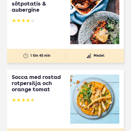
sötpotatis &
aubergine
Betyg: 4.16 av 5
1 tim 45 min
Medel
Socca med rostad
rotpersilja och
orange tomat
Betyg: 4.6 av 5