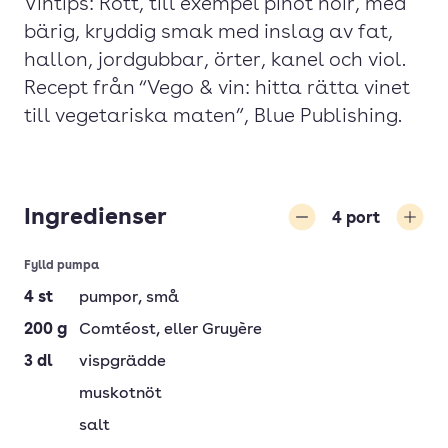
Vintips: Rött, till exempel pinot noir, med
bärig, kryddig smak med inslag av fat,
hallon, jordgubbar, örter, kanel och viol.
Recept från “Vego & vin: hitta rätta vinet
till vegetariska maten”, Blue Publishing.
Ingredienser
4
port
Minska
Öka
Fylld pumpa
4
st
pumpor
, små
200
g
Comtéost
, eller Gruyère
3
dl
vispgrädde
muskotnöt
salt