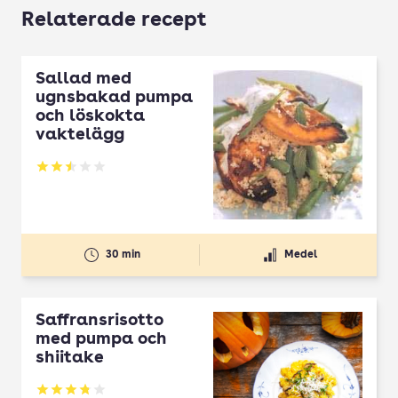
Relaterade recept
Sallad med
ugnsbakad pumpa
och löskokta
vaktelägg
Betyg: 2.5 av 5
30 min
Medel
Saffransrisotto
med pumpa och
shiitake