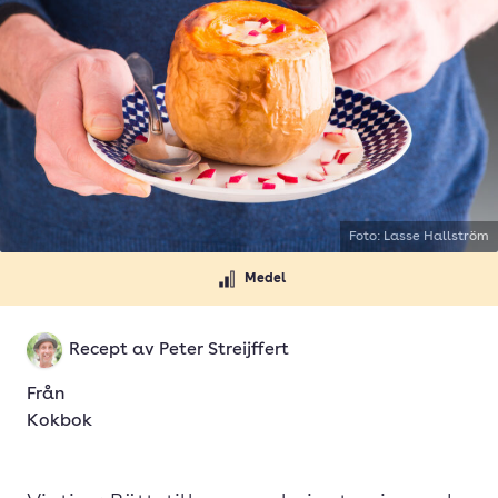
Foto: Lasse Hallström
Medel
Recept av
Peter Streijffert
Från
Kokbok