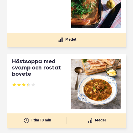
Medel
Höstsoppa med
svamp och rostat
bovete
Betyg: 3.33 av 5
1 tim 10 min
Medel