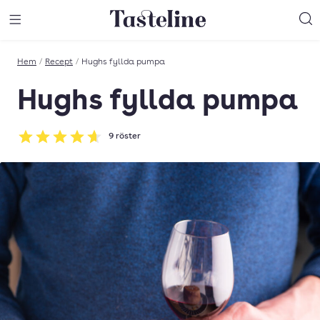
Till Tastelines startsida
äng meny
Öppna meny
Sö
Hem
/
Recept
/
Hughs fyllda pumpa
Hughs fyllda pumpa
9
röster
Betyg: 4.67 av 5