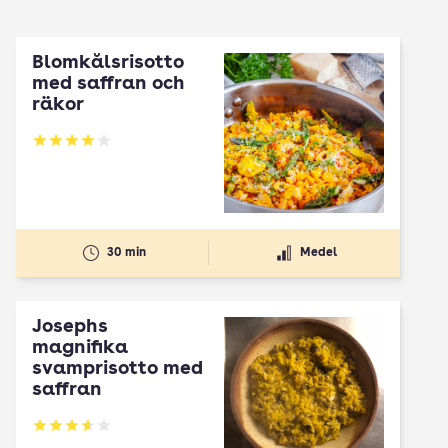
Blomkålsrisotto
med saffran och
räkor
Betyg: 4.06 av 5
30 min
Medel
Josephs
magnifika
svamprisotto med
saffran
Betyg: 3.63 av 5