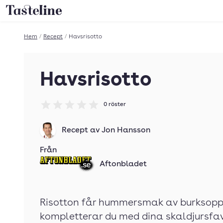
Till Tastelines startsida
Hem
/
Recept
/
Havsrisotto
Havsrisotto
0
röster
Betyg: 0 av 5
Recept av
Jon Hansson
Från
Aftonbladet
Risotton får hummersmak av burksopp
kompletterar du med dina skaldjursfav