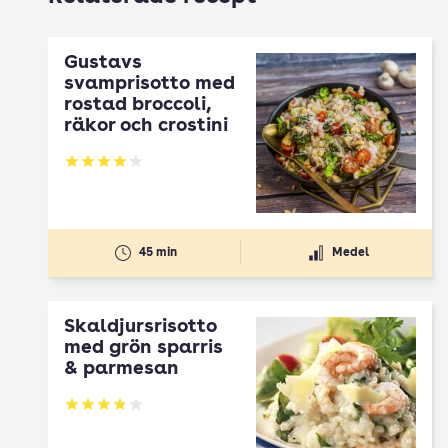
Gustavs
svamprisotto med
rostad broccoli,
räkor och crostini
Betyg: 4.11 av 5
45 min
Medel
Skaldjursrisotto
med grön sparris
& parmesan
Betyg: 3.8 av 5