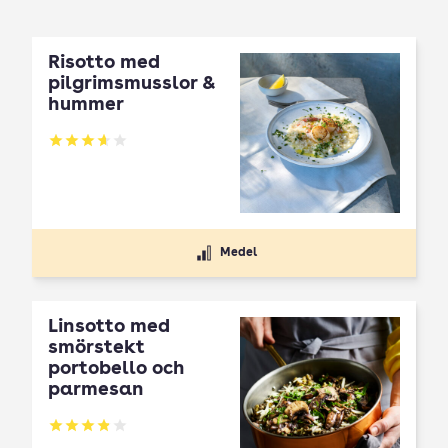
Risotto med
pilgrimsmusslor &
hummer
Betyg: 3.63 av 5
Medel
Linsotto med
smörstekt
portobello och
parmesan
Betyg: 3.84 av 5