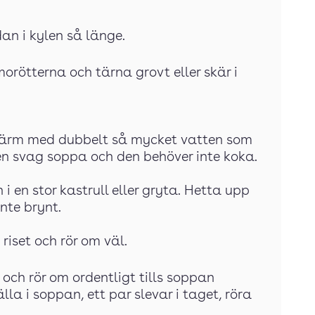
dan i kylen så länge.
morötterna och tärna grovt eller skär i
h värm med dubbelt så mycket vatten som
 en svag soppa och den behöver inte koka.
i en stor kastrull eller gryta. Hetta upp
inte brynt.
riset och rör om väl.
och rör om ordentligt tills soppan
älla i soppan, ett par slevar i taget, röra