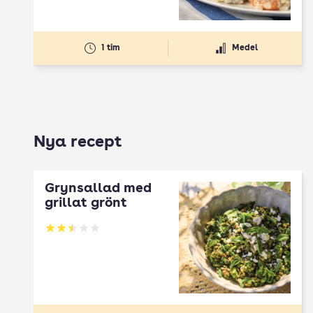
1 tim
Medel
Nya recept
Grynsallad med
grillat grönt
Betyg: 2.5 av 5