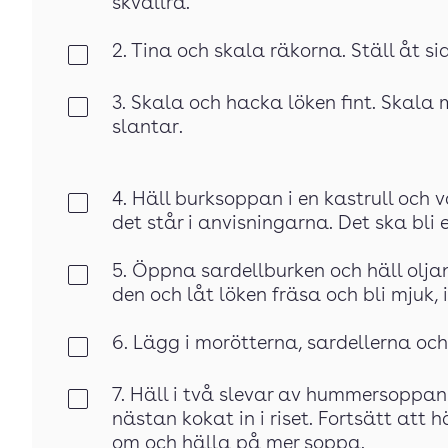
skvallra.
2. Tina och skala räkorna. Ställ åt si
Klar
3. Skala och hacka löken fint. Skala 
Klar
slantar.
4. Häll burksoppan i en kastrull oc
Klar
det står i anvisningarna. Det ska bli
5. Öppna sardellburken och häll oljan 
Klar
den och låt löken fräsa och bli mjuk, 
6. Lägg i morötterna, sardellerna och 
Klar
7. Häll i två slevar av hummersoppan 
Klar
nästan kokat in i riset. Fortsätt att h
om och hälla på mer soppa.