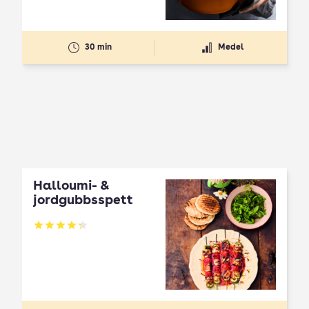
30 min
Medel
Halloumi- &
jordgubbsspett
Betyg: 4.3 av 5