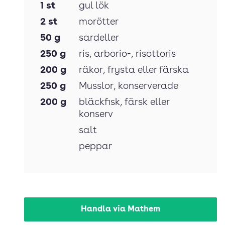
1
st
gul lök
2
st
morötter
50
g
sardeller
250
g
ris
, arborio-, risottoris
200
g
räkor
, frysta eller färska
250
g
Musslor
, konserverade
200
g
bläckfisk
, färsk eller
konserv
salt
peppar
Handla via Mathem