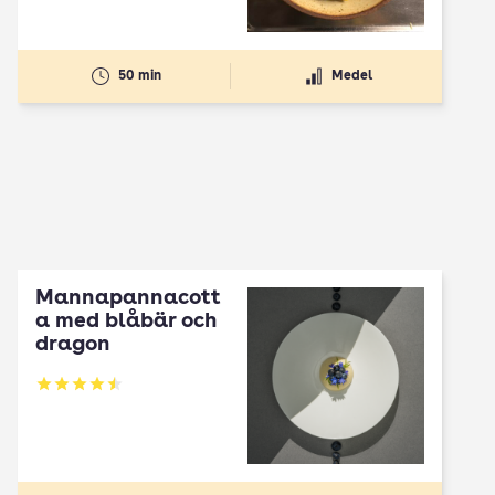
50 min
Medel
Mannapannacott
a med blåbär och
dragon
Betyg: 4.5 av 5