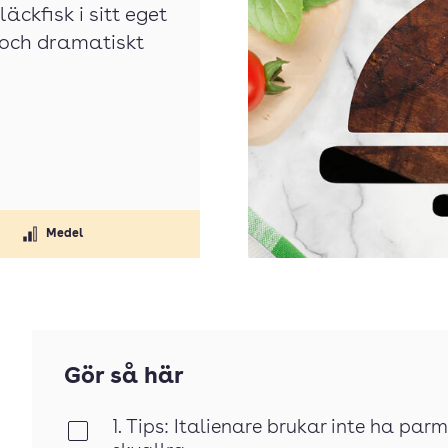
äckfisk i sitt eget
 och dramatiskt
Medel
Gör så här
1. Tips: Italienare brukar inte ha par
Klar