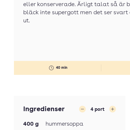
eller konserverade. Ärligt talat så är bl
bläck inte supergott men det ser svart
ut.
40 min
Ingredienser
4
port
Minska
Öka
400
g
hummersoppa