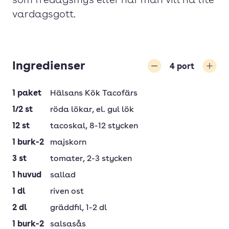
som fredagsmys eller när man vill ha lite
vardagsgott.
Ingredienser
4
port
Minska
Öka
1
paket
Hälsans Kök Tacofärs
1/2
st
röda lökar
, el. gul lök
12
st
tacoskal
, 8-12 stycken
1
burk-2
majskorn
3
st
tomater
, 2-3 stycken
1
huvud
sallad
1
dl
riven ost
2
dl
gräddfil
, 1-2 dl
1
burk-2
salsasås