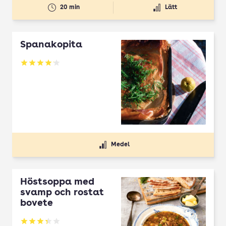
20 min
Lätt
Spanakopita
Betyg: 4.1 av 5
Medel
Höstsoppa med
svamp och rostat
bovete