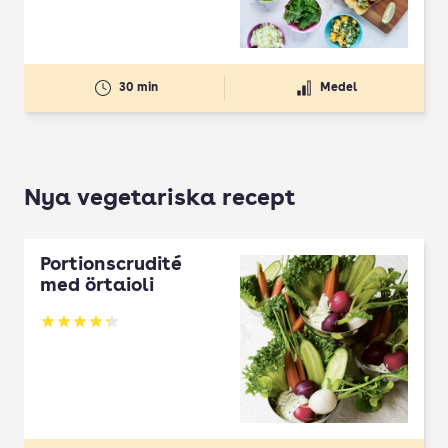
30 min
Medel
Nya vegetariska recept
Portionscrudité
med örtaioli
Betyg: 4.27 av 5