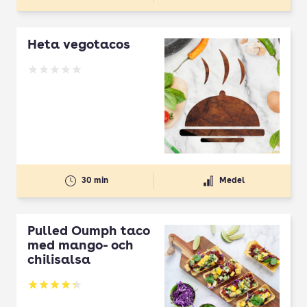
Heta vegotacos
Betyg: 0 av 5
30 min
Medel
Pulled Oumph taco
med mango- och
chilisalsa
Betyg: 4.26 av 5