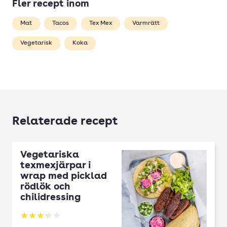
Fler recept inom
Mat
Tacos
Tex Mex
Varmrätt
Vegetarisk
Koka
Relaterade recept
Vegetariska
texmexjärpar i
wrap med picklad
rödlök och
chilidressing
Betyg: 3.24 av 5