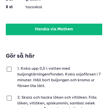
8
st
tacoskal
Handla via Mathem
Gör så här
1. Koka upp 0,5 l vatten med
Klar
buljongtärningen/fonden. Koka sojafärsen i 7
minuter. Häll bort buljongen och krama ur
färsen lite lätt.
2. Skala och hacka löken och vitlöken. Fräs
Klar
löken, vitlöken, spiskummin, sambal oelek