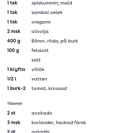
1
tsk
spiskummin
, mald
1
tsk
sambal oelek
1
tsk
oregano
2
msk
olivolja
400
g
Bönor
, röda, på burk
100
g
fetaost
salt
1
klyfta
vitlök
1/2
l
vatten
1
burk-2
tomat
, krossad
Tillbehör
2
st
avokado
3
msk
koriander
, hackad färsk
2
dl
gräddfil