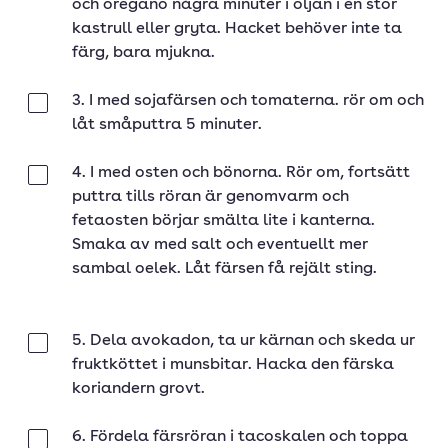
och oregano några minuter i oljan i en stor
kastrull eller gryta. Hacket behöver inte ta
färg, bara mjukna.
3. I med sojafärsen och tomaterna. rör om och
Klar
låt småputtra 5 minuter.
4. I med osten och bönorna. Rör om, fortsätt
Klar
puttra tills röran är genomvarm och
fetaosten börjar smälta lite i kanterna.
Smaka av med salt och eventuellt mer
sambal oelek. Låt färsen få rejält sting.
5. Dela avokadon, ta ur kärnan och skeda ur
Klar
fruktköttet i munsbitar. Hacka den färska
koriandern grovt.
6. Fördela färsröran i tacoskalen och toppa
Klar