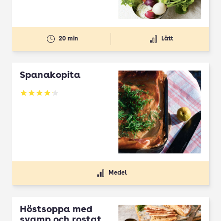
20 min
Lätt
Spanakopita
Betyg: 4.1 av 5
Medel
Höstsoppa med
svamp och rostat