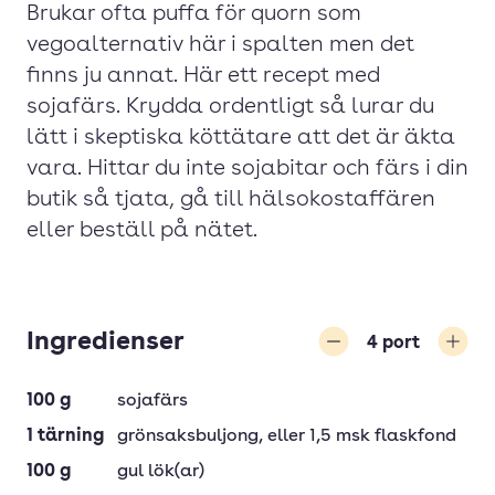
Brukar ofta puffa för quorn som
vegoalternativ här i spalten men det
finns ju annat. Här ett recept med
sojafärs. Krydda ordentligt så lurar du
lätt i skeptiska köttätare att det är äkta
vara. Hittar du inte sojabitar och färs i din
butik så tjata, gå till hälsokostaffären
eller beställ på nätet.
Ingredienser
4
port
Minska
Öka
100
g
sojafärs
1
tärning
grönsaksbuljong
, eller 1,5 msk flaskfond
100
g
gul lök(ar)