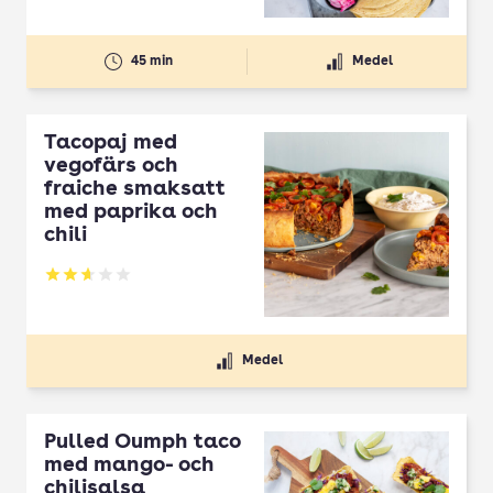
45 min
Medel
Tacopaj med
vegofärs och
fraiche smaksatt
med paprika och
chili
Betyg: 2.64 av 5
Medel
Pulled Oumph taco
med mango- och
chilisalsa