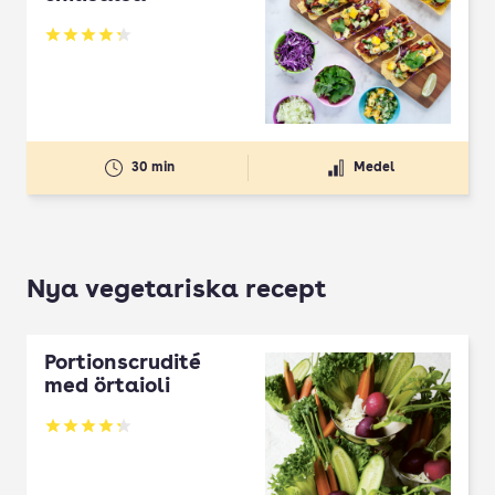
Betyg: 4.26 av 5
30 min
Medel
Nya vegetariska recept
Portionscrudité
med örtaioli
Betyg: 4.27 av 5