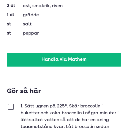
3
dl
ost
, smakrik, riven
1
dl
grädde
st
salt
st
peppar
Handla via Mathem
Gör så här
1. Sätt ugnen på 225°. Skär broccolin i
Klar
buketter och koka broccolin i några minuter i
lättsaltat vatten så att de har en aning
tuggmotstånd kvar. Låt broccolin sedan