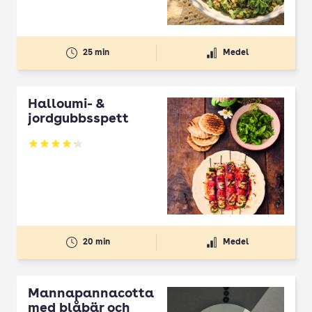
25 min
Medel
Halloumi- &
jordgubbsspett
Betyg: 4.3 av 5
20 min
Medel
Mannapannacotta
med blåbär och