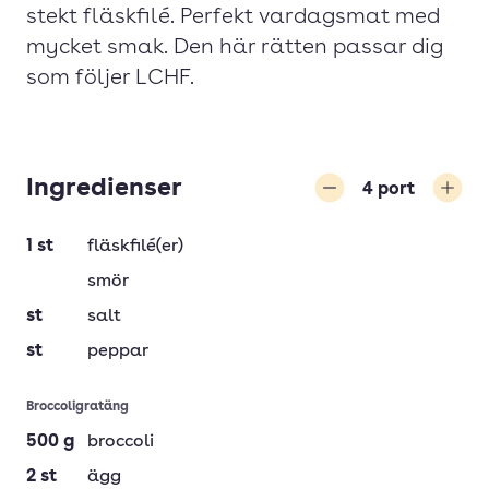
stekt fläskfilé. Perfekt vardagsmat med
mycket smak. Den här rätten passar dig
som följer LCHF.
Ingredienser
4
port
Minska
Öka
1
st
fläskfilé(er)
smör
st
salt
st
peppar
Broccoligratäng
500
g
broccoli
2
st
ägg