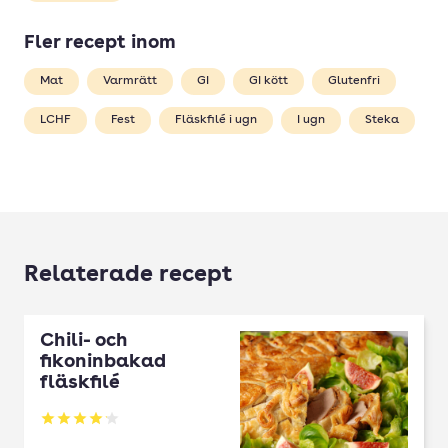
Fler recept inom
Mat
Varmrätt
GI
GI kött
Glutenfri
LCHF
Fest
Fläskfilé i ugn
I ugn
Steka
Relaterade recept
Chili- och
fikoninbakad
fläskfilé
Betyg: 4.09 av 5