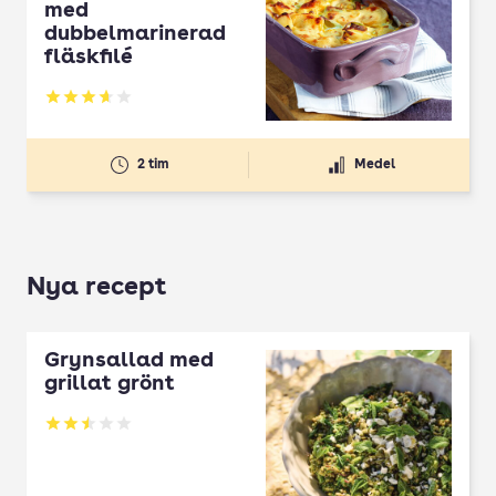
med
dubbelmarinerad
fläskfilé
Betyg: 3.66 av 5
2 tim
Medel
Nya recept
Grynsallad med
grillat grönt
Betyg: 2.5 av 5