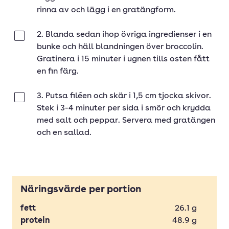
rinna av och lägg i en gratängform.
2. Blanda sedan ihop övriga ingredienser i en
Klar
bunke och häll blandningen över broccolin.
Gratinera i 15 minuter i ugnen tills osten fått
en fin färg.
3. Putsa filéen och skär i 1,5 cm tjocka skivor.
Klar
Stek i 3-4 minuter per sida i smör och krydda
med salt och peppar. Servera med gratängen
och en sallad.
Näringsvärde per portion
fett
26.1
g
protein
48.9
g