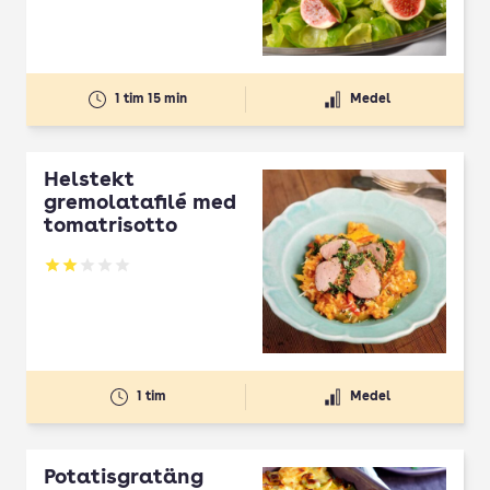
1 tim 15 min
Medel
Helstekt
gremolatafilé med
tomatrisotto
Betyg: 2 av 5
1 tim
Medel
Potatisgratäng