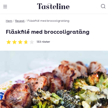
Till Tastelines startsida
äng meny
Öppna meny
Sö
Hem
/
Recept
/
Fläskfilé med broccoligratäng
Fläskfilé med broccoligratäng
133
röster
Betyg: 3.71 av 5