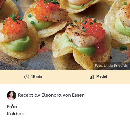
Foto: Linda Prieditis
15 min
Medel
Recept av
Eleonora von Essen
Från
Kokbok