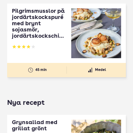
Pilgrimsmusslor på
jordärtskockspuré
med brynt
sojasmör,
jordärtskockschips
och svampfräs
Betyg: 3.95 av 5
45 min
Medel
Nya recept
Grynsallad med
grillat grönt