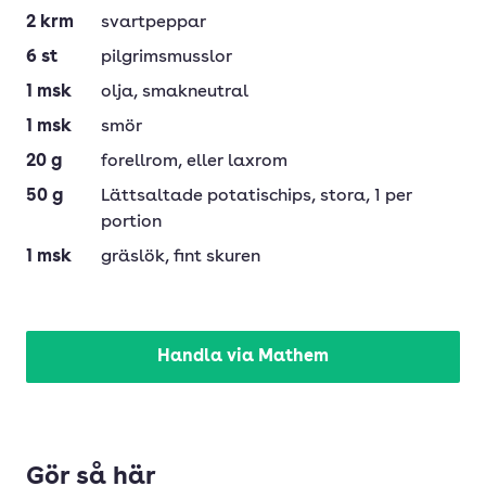
2
krm
svartpeppar
6
st
pilgrimsmusslor
1
msk
olja
, smakneutral
1
msk
smör
20
g
forellrom
, eller laxrom
50
g
Lättsaltade potatischips
, stora, 1 per
portion
1
msk
gräslök
, fint skuren
Handla via Mathem
Gör så här