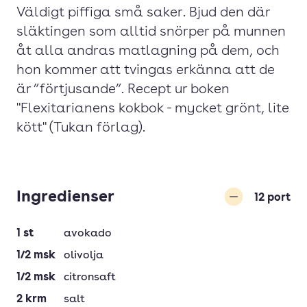
Väldigt piffiga små saker. Bjud den där
släktingen som alltid snörper på munnen
åt alla andras matlagning på dem, och
hon kommer att tvingas erkänna att de
är ”förtjusande”. Recept ur boken
"Flexitarianens kokbok - mycket grönt, lite
kött" (Tukan förlag).
Ingredienser
12
port
Minska
1
st
avokado
1/2
msk
olivolja
1/2
msk
citronsaft
2
krm
salt