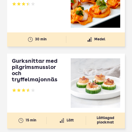
Betyg: 3.4 av 5
30 min
Medel
Gurksnittar med
pilgrimsmusslor
och
tryffelmajonnäs
Betyg: 3.61 av 5
Lättlagad
15 min
Lätt
plockmat