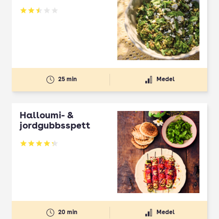
Betyg: 2.5 av 5
25 min
Medel
Halloumi- &
jordgubbsspett
Betyg: 4.3 av 5
20 min
Medel