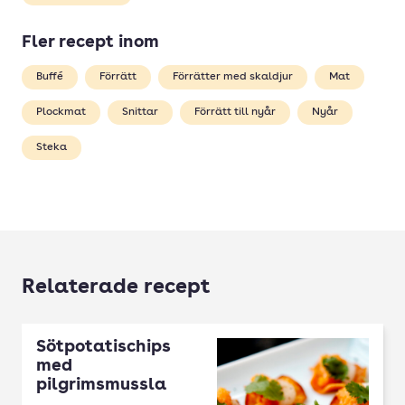
Fler recept inom
Buffé
Förrätt
Förrätter med skaldjur
Mat
Plockmat
Snittar
Förrätt till nyår
Nyår
Steka
Relaterade recept
Sötpotatischips
med
pilgrimsmussla