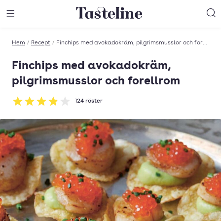
Till Tastelines startsida
äng meny
Öppna meny
Sö
Hem
/
Recept
/
Finchips med avokadokräm, pilgrimsmusslor och forellrom
Finchips med avokadokräm,
pilgrimsmusslor och forellrom
124
röster
Betyg: 3.9 av 5