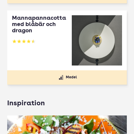
Mannapannacotta
med blåbär och
dragon
Betyg: 4.5 av 5
Medel
Inspiration