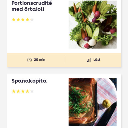
Portionscrudité
med örtaioli
Betyg: 4.27 av 5
20 min
Lätt
Spanakopita
Betyg: 4.1 av 5