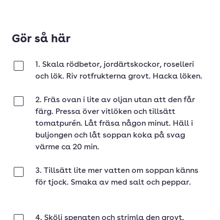
Gör så här
1. Skala rödbetor, jordärtskockor, roselleri
Klar
och lök. Riv rotfrukterna grovt. Hacka löken.
2. Fräs ovan i lite av oljan utan att den får
Klar
färg. Pressa över vitlöken och tillsätt
tomatpurén. Låt fräsa någon minut. Häll i
buljongen och låt soppan koka på svag
värme ca 20 min.
3. Tillsätt lite mer vatten om soppan känns
Klar
för tjock. Smaka av med salt och peppar.
4. Skölj spenaten och strimla den grovt.