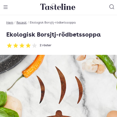
Till Tastelines startsida
äng meny
Öppna meny
Sö
Hem
/
Recept
/
Ekologisk Borsjtj-rödbetssoppa
Ekologisk Borsjtj-rödbetssoppa
2
röster
Betyg: 4 av 5