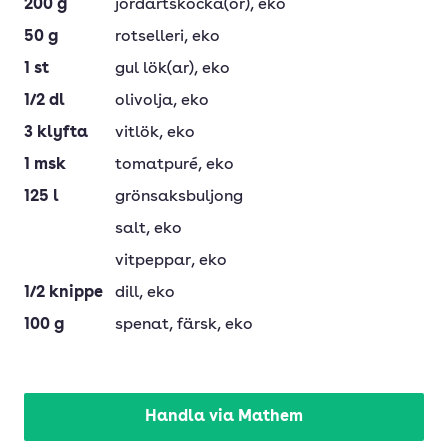
200
g
jordärtskocka(or)
, eko
50
g
rotselleri
, eko
1
st
gul lök(ar)
, eko
1/2
dl
olivolja
, eko
3
klyfta
vitlök
, eko
1
msk
tomatpuré
, eko
125
l
grönsaksbuljong
salt
, eko
vitpeppar
, eko
1/2
knippe
dill
, eko
100
g
spenat
, färsk, eko
Handla via Mathem