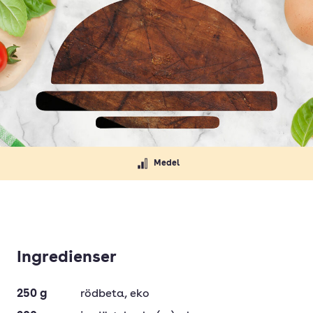
Medel
Ingredienser
250
g
rödbeta
, eko