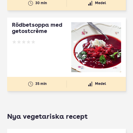
30 min
Medel
Rödbetsoppa med
getostcrème
Betyg: 0 av 5
35 min
Medel
Nya vegetariska recept