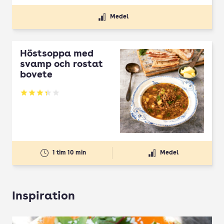
Medel
Höstsoppa med
svamp och rostat
bovete
Betyg: 3.33 av 5
1 tim 10 min
Medel
Inspiration