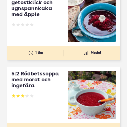
getostklick och
ugnspannkaka
med äpple
Betyg: 0 av 5
1 tim
Medel
5:2 Rödbetssoppa
med morot och
ingefära
Betyg: 3.22 av 5