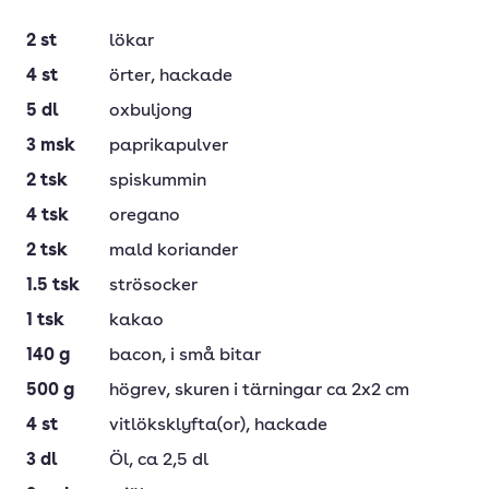
2
st
lökar
4
st
örter
, hackade
5
dl
oxbuljong
3
msk
paprikapulver
2
tsk
spiskummin
4
tsk
oregano
2
tsk
mald koriander
1.5
tsk
strösocker
1
tsk
kakao
140
g
bacon
, i små bitar
500
g
högrev
, skuren i tärningar ca 2x2 cm
4
st
vitlöksklyfta(or)
, hackade
3
dl
Öl
, ca 2,5 dl