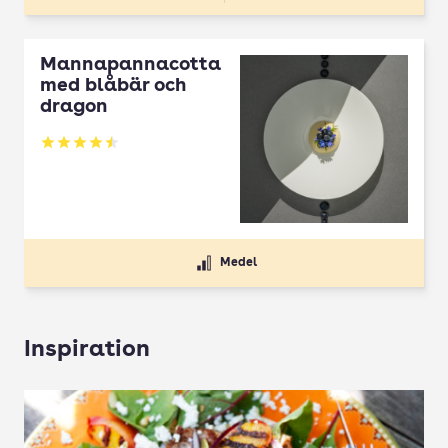
Mannapannacotta
med blåbär och
dragon
Betyg: 4.5 av 5
Medel
Inspiration