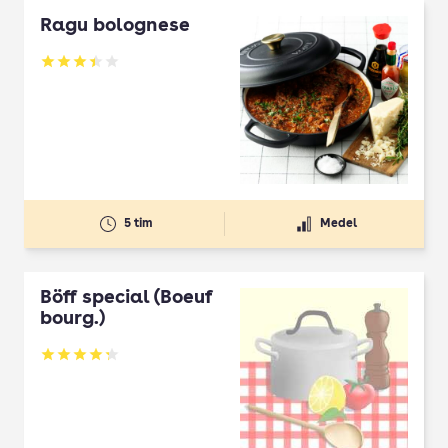
Ragu bolognese
Betyg: 3.4 av 5
5 tim
Medel
Böff special (Boeuf
bourg.)
Betyg: 4.29 av 5