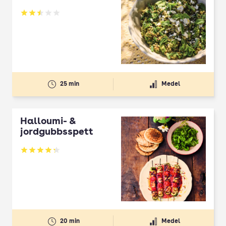
Betyg: 2.5 av 5
25 min
Medel
Halloumi- &
jordgubbsspett
Betyg: 4.3 av 5
20 min
Medel