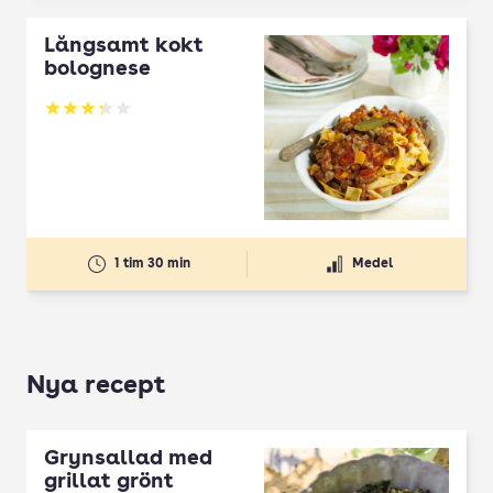
Långsamt kokt
bolognese
Betyg: 3.25 av 5
1 tim 30 min
Medel
Nya recept
Grynsallad med
grillat grönt