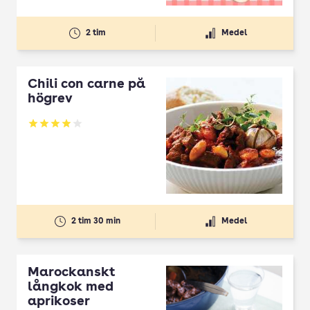
2 tim
Medel
Chili con carne på
högrev
Betyg: 3.94 av 5
2 tim 30 min
Medel
Marockanskt
långkok med
aprikoser