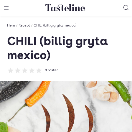
Till Tastelines startsida
äng meny
Öppna meny
Sö
Hem
/
Recept
/
CHILI (billig gryta mexico)
CHILI (billig gryta
mexico)
0
röster
Betyg: 0 av 5