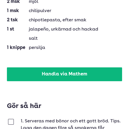
2
msk
mjöl
1
msk
chilipulver
2
tsk
chipotlepasta
, efter smak
1
st
jalapeño
, urkärnad och hackad
salt
1
knippe
persilja
Handla via Mathem
Gör så här
1. Serveras med bönor och ett gott bröd. Tips.
Klar
Laga den dagen före så smakerna får