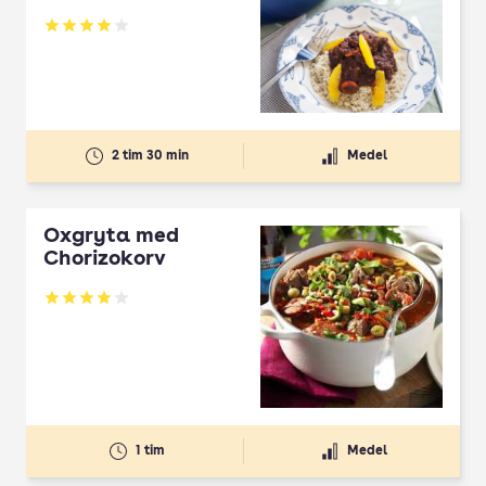
Betyg: 4.06 av 5
2 tim 30 min
Medel
Oxgryta med
Chorizokorv
Betyg: 3.97 av 5
1 tim
Medel