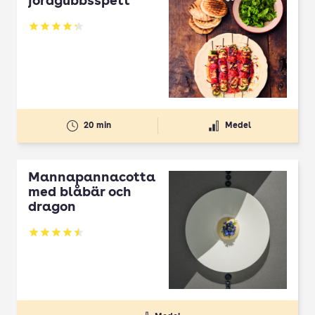
jordgubbsspett
Betyg: 4.3 av 5
20 min
Medel
Mannapannacotta
med blåbär och
dragon
Betyg: 4.5 av 5