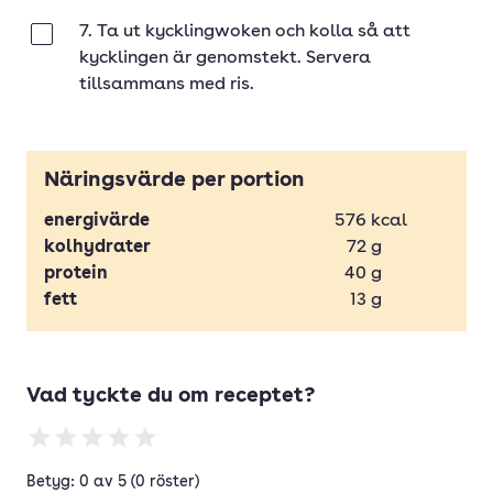
7. Ta ut kycklingwoken och kolla så att
Klar
kycklingen är genomstekt. Servera
tillsammans med ris.
Näringsvärde per portion
energivärde
576
kcal
kolhydrater
72
g
protein
40
g
fett
13
g
Vad tyckte du om receptet?
Betyg: 0 av 5 (0 röster)