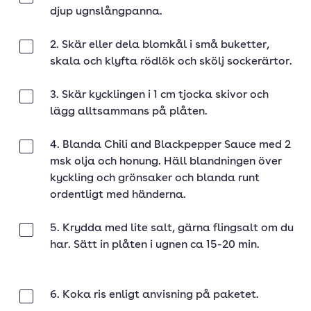
djup ugnslångpanna.
2. Skär eller dela blomkål i små buketter,
Klar
skala och klyfta rödlök och skölj sockerärtor.
3. Skär kycklingen i 1 cm tjocka skivor och
Klar
lägg alltsammans på plåten.
4. Blanda Chili and Blackpepper Sauce med 2
Klar
msk olja och honung. Häll blandningen över
kyckling och grönsaker och blanda runt
ordentligt med händerna.
5. Krydda med lite salt, gärna flingsalt om du
Klar
har. Sätt in plåten i ugnen ca 15-20 min.
6. Koka ris enligt anvisning på paketet.
Klar