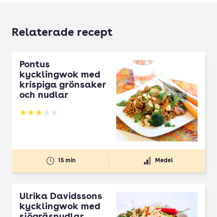
Relaterade recept
Pontus
kycklingwok med
krispiga grönsaker
och nudlar
Betyg: 3.08 av 5
15 min
Medel
Ulrika Davidssons
kycklingwok med