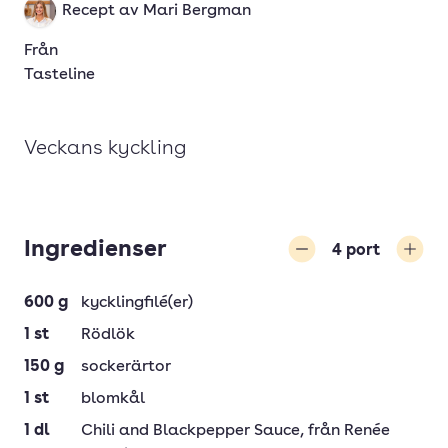
Recept av
Mari Bergman
Från
Tasteline
Veckans kyckling
Ingredienser
4
port
Minska
Öka
600
g
kycklingfilé(er)
1
st
Rödlök
150
g
sockerärtor
1
st
blomkål
1
dl
Chili and Blackpepper Sauce
, från Renée