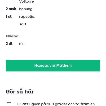
Voltaire
2
msk
honung
1
st
rapsolja
salt
Tillbehör
2
dl
ris
Handla via Mathem
Gör så här
1. Sätt ugnen på 200 grader och ta fram en
Klar