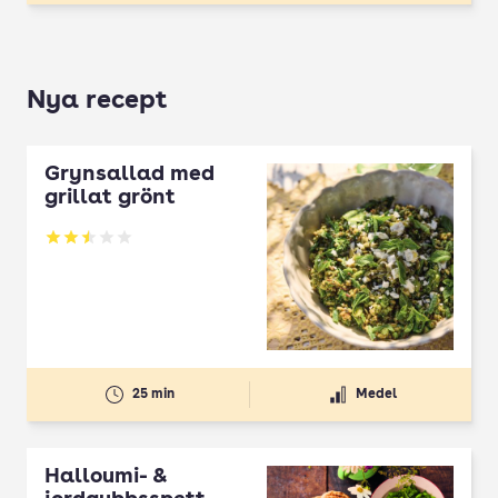
Nya recept
Grynsallad med
grillat grönt
Betyg: 2.5 av 5
25 min
Medel
Halloumi- &