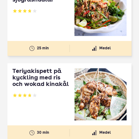
sjögräsnudlar
Betyg: 3.74 av 5
25 min
Medel
Teriyakispett på
kyckling med ris
och wokad kinakål
Betyg: 3.71 av 5
30 min
Medel