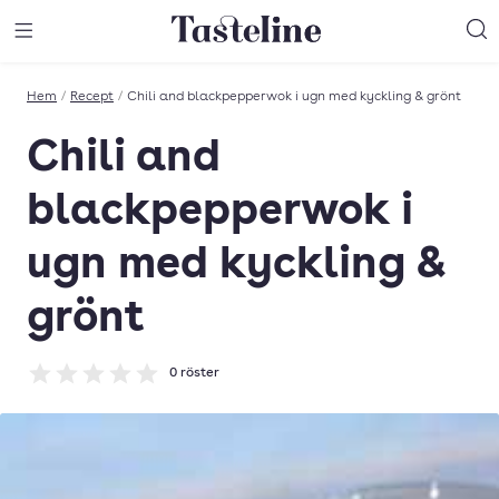
Till Tastelines startsida
äng meny
Öppna meny
Sö
Hem
/
Recept
/
Chili and blackpepperwok i ugn med kyckling & grönt
Chili and
blackpepperwok i
ugn med kyckling &
grönt
0
röster
Betyg: 0 av 5