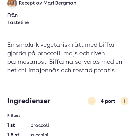
Recept av
Mari Bergman
Från
Tasteline
En smakrik vegetarisk rätt med biffar
gjorda på broccoli, majs och riven
parmesanost. Biffarna serveras med en
het chilimajonnäs och rostad potatis.
Ingredienser
4
port
Minska
Öka
Fritters
1
st
broccoli
1,5
st
zucchini