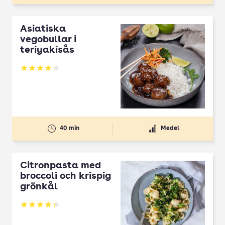
Asiatiska
vegobullar i
teriyakisås
Betyg: 4.19 av 5
40 min
Medel
Citronpasta med
broccoli och krispig
grönkål
Betyg: 4.27 av 5