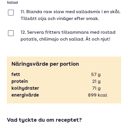
Sallad
11. Blanda raw slaw med salladsmix i en skål.
Klar
Tillsätt olja och vinäger efter smak.
12. Servera fritters tillsammans med rostad
Klar
potatis, chilimajo och sallad. Ät och njut!
Näringsvärde per portion
fett
57
g
protein
21
g
kolhydrater
71
g
energivärde
899
kcal
Vad tyckte du om receptet?