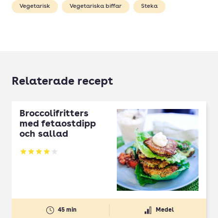
Vegetarisk
Vegetariska biffar
Steka
Relaterade recept
Broccolifritters
med fetaostdipp
och sallad
Betyg: 3.96 av 5
45 min
Medel