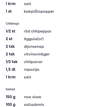
1
krm
salt
1
st
bakplåtspapper
Chilimajo
1/2
st
röd chilipeppar
2
st
äggula(or)
2
tsk
dijonsenap
2
tsk
vitvinsvinäger
1/2
tsk
chilipulver
1,5
dl
rapsolja
1
krm
salt
Sallad
150
g
raw slaw
100
g
salladsmix