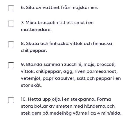
6. Sila av vattnet från majskornen.
Klar
7. Mixa broccolin till ett smul i en
Klar
matberedare.
8. Skala och finhacka vitlök och finhacka
Klar
chilipeppar.
9. Blanda samman zucchini, majs, broccoli,
Klar
vitlök, chilipeppar, ägg, riven parmesanost,
vetemjöl, paprikapulver, salt och peppar i en
stor skål.
10. Hetta upp olja i en stekpanna. Forma
Klar
stora bollar av smeten med händerna och
stek dem på medelhög värme i ca 4 min/sida.