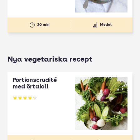
20 min
Medel
Nya vegetariska recept
Portionscrudité
med örtaioli
Betyg: 4.27 av 5