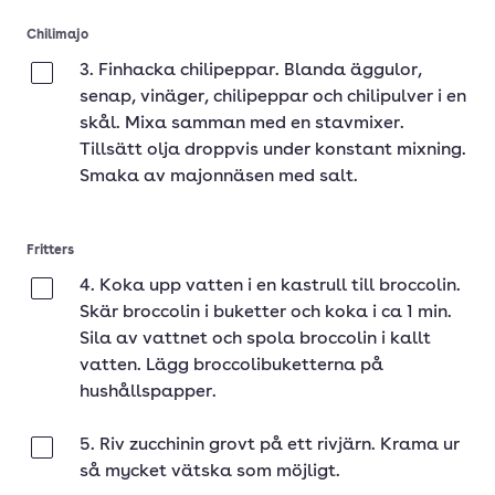
Chilimajo
3. Finhacka chilipeppar. Blanda äggulor,
Klar
senap, vinäger, chilipeppar och chilipulver i en
skål. Mixa samman med en stavmixer.
Tillsätt olja droppvis under konstant mixning.
Smaka av majonnäsen med salt.
Fritters
4. Koka upp vatten i en kastrull till broccolin.
Klar
Skär broccolin i buketter och koka i ca 1 min.
Sila av vattnet och spola broccolin i kallt
vatten. Lägg broccolibuketterna på
hushållspapper.
5. Riv zucchinin grovt på ett rivjärn. Krama ur
Klar
så mycket vätska som möjligt.