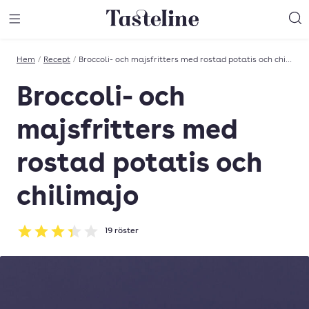
Till Tastelines startsida
äng meny
Öppna meny
Sö
Hem
/
Recept
/
Broccoli- och majsfritters med rostad potatis och chilimajo
Broccoli- och
majsfritters med
rostad potatis och
chilimajo
19
röster
Betyg: 3.37 av 5