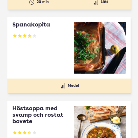
20 min
Lätt
Spanakopita
Betyg: 4.1 av 5
Medel
Höstsoppa med
svamp och rostat
bovete
Betyg: 3.33 av 5