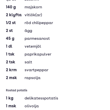
140
g
majskorn
2
klyfta
vitlök(ar)
1/2
st
röd chilipeppar
2
st
ägg
45
g
parmesanost
1
dl
vetemjöl
1
tsk
paprikapulver
2
tsk
salt
2
krm
svartpeppar
2
msk
rapsolja
Rostad potatis
1
kg
delikatesspotatis
1
msk
olivolja