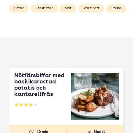
Biffar
Färsbiffar
Mat
Varmrätt
Steka
Nötfärsbiffar med
basilikarostad
potatis och
kantarellfräs
Betyg: 3.97 av 5
40 min
Medel