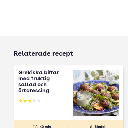
Relaterade recept
Grekiska biffar
med fruktig
sallad och
örtdressing
Betyg: 3.12 av 5
40 min
Medel