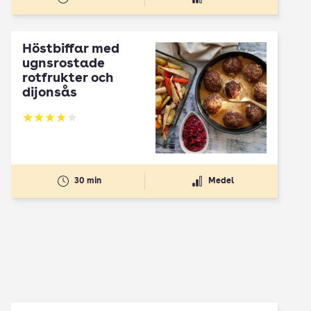
Höstbiffar med
ugnsrostade
rotfrukter och
dijonsås
Betyg: 3.87 av 5
30 min
Medel