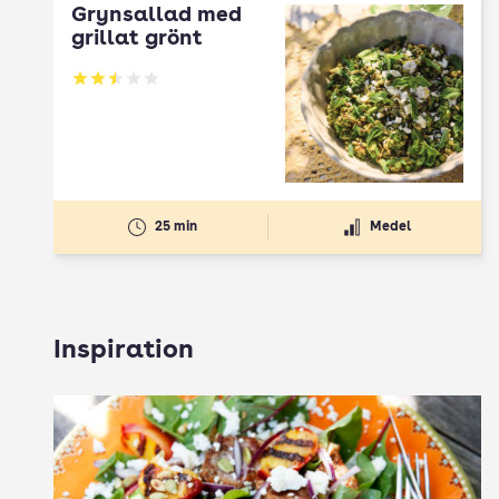
Grynsallad med
grillat grönt
Betyg: 2.5 av 5
25 min
Medel
Inspiration