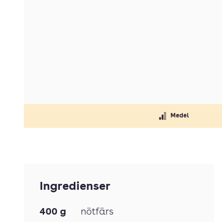
Medel
Ingredienser
400
g
nötfärs