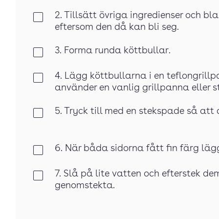
2. Tillsätt övriga ingredienser och b
Klar
eftersom den då kan bli seg.
3. Forma runda köttbullar.
Klar
4. Lägg köttbullarna i en teflongrillp
Klar
använder en vanlig grillpanna eller s
5. Tryck till med en stekspade så att d
Klar
6. När båda sidorna fått fin färg lägg
Klar
7. Slå på lite vatten och efterstek de
Klar
genomstekta.