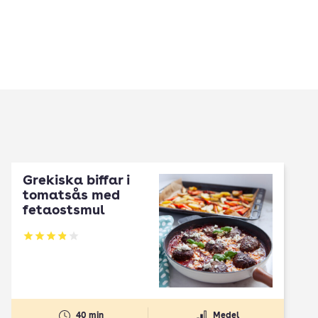
Grekiska biffar i
tomatsås med
fetaostsmul
Betyg: 3.9 av 5
40 min
Medel