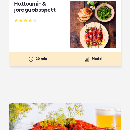
Halloumi- &
jordgubbsspett
Betyg: 4.3 av 5
20 min
Medel