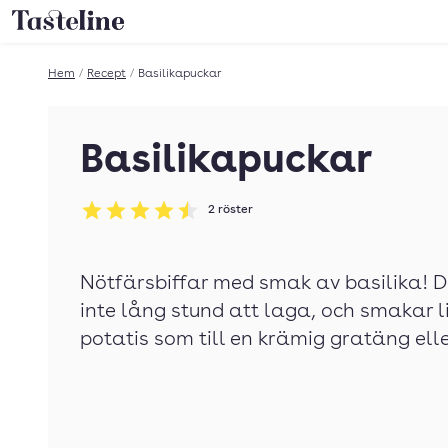
Till Tastelines startsida
Hem
/
Recept
/
Basilikapuckar
Basilikapuckar
2
röster
Betyg: 4.5 av 5
Nötfärsbiffar med smak av basilika! D
inte lång stund att laga, och smakar li
potatis som till en krämig gratäng elle