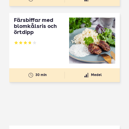
Färsbiffar med
blomkålsris och
örtdipp
Betyg: 3.75 av 5
30 min
Medel