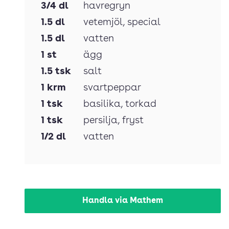
3/4
dl
havregryn
1.5
dl
vetemjöl
, special
1.5
dl
vatten
1
st
ägg
1.5
tsk
salt
1
krm
svartpeppar
1
tsk
basilika
, torkad
1
tsk
persilja
, fryst
1/2
dl
vatten
Handla via Mathem