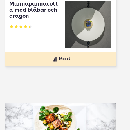
Mannapannacott
a med blåbär och
dragon
Betyg: 4.5 av 5
Medel