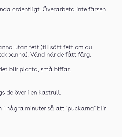
landa ordentligt. Överarbeta inte färsen
anna utan fett (tillsätt fett om du
tekpanna). Vänd när de fått färg.
et blir platta, små biffar.
s de över i en kastrull.
m i några minuter så att "puckarna" blir