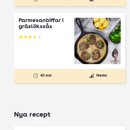
Parmesanbiffar i
gräslökssås
Betyg: 3.59 av 5
40 min
Medel
Nya recept