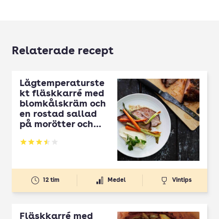
Relaterade recept
Lågtemperaturste
kt fläskkarré med
blomkålskräm och
en rostad sallad
på morötter och
salladslök
Betyg: 3.49 av 5
12 tim
Medel
Vintips
Fläskkarré med