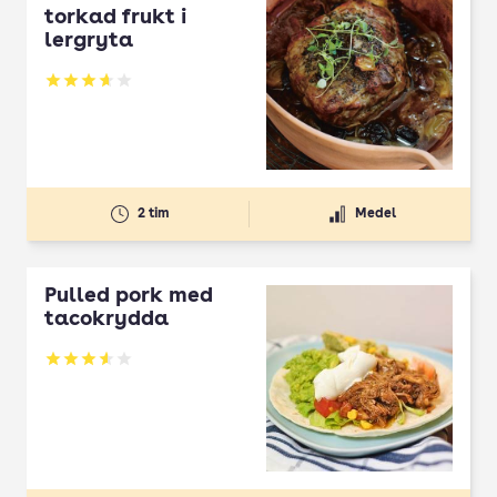
torkad frukt i
lergryta
Betyg: 3.68 av 5
2 tim
Medel
Pulled pork med
tacokrydda
Betyg: 3.56 av 5