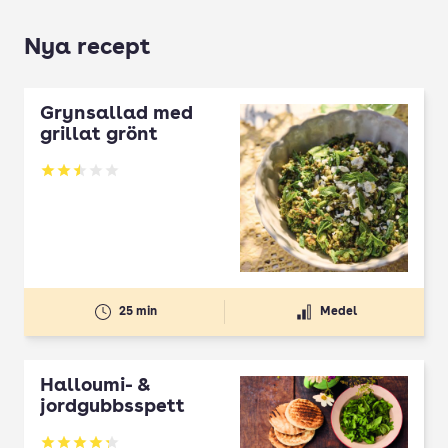
Nya recept
Grynsallad med
grillat grönt
Betyg: 2.5 av 5
25 min
Medel
Halloumi- &
jordgubbsspett