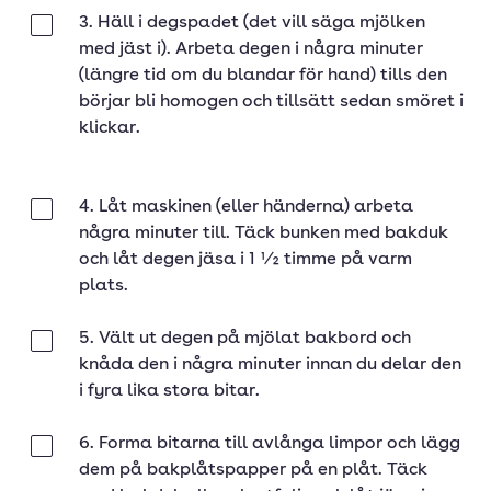
3. Häll i degspadet (det vill säga mjölken
Klar
med jäst i). Arbeta degen i några minuter
(längre tid om du blandar för hand) tills den
börjar bli homogen och tillsätt sedan smöret i
klickar.
4. Låt maskinen (eller händerna) arbeta
Klar
några minuter till. Täck bunken med bakduk
och låt degen jäsa i 1 1⁄2 timme på varm
plats.
5. Vält ut degen på mjölat bakbord och
Klar
knåda den i några minuter innan du delar den
i fyra lika stora bitar.
6. Forma bitarna till avlånga limpor och lägg
Klar
dem på bakplåtspapper på en plåt. Täck