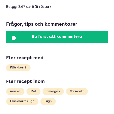
Betyg: 3.67 av 5 (6 röster)
Frågor, tips och kommentarer
Bli först att kommentera
Fler recept med
Fläskkarré
Fler recept inom
macka
Mat
Smörgås
Varmrätt
Fläskkarré i ugn
I ugn