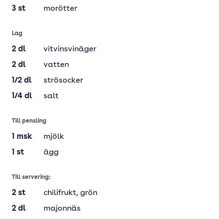
3
st
morötter
Lag
2
dl
vitvinsvinäger
2
dl
vatten
1/2
dl
strösocker
1/4
dl
salt
Till pensling
1
msk
mjölk
1
st
ägg
Till servering:
2
st
chilifrukt
, grön
2
dl
majonnäs