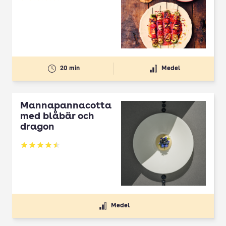
Betyg: 4.3 av 5
20 min
Medel
Mannapannacotta
med blåbär och
dragon
Betyg: 4.5 av 5
Medel