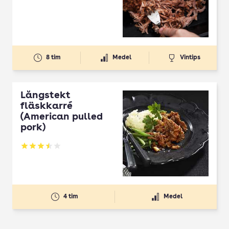
8 tim
Medel
Vintips
Långstekt
fläskkarré
(American pulled
pork)
Betyg: 3.47 av 5
4 tim
Medel