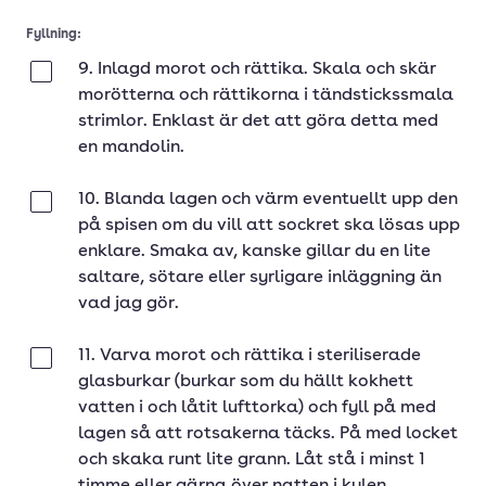
Fyllning:
9. Inlagd morot och rättika. Skala och skär
Klar
morötterna och rättikorna i tändstickssmala
strimlor. Enklast är det att göra detta med
en mandolin.
10. Blanda lagen och värm eventuellt upp den
Klar
på spisen om du vill att sockret ska lösas upp
enklare. Smaka av, kanske gillar du en lite
saltare, sötare eller syrligare inläggning än
vad jag gör.
11. Varva morot och rättika i steriliserade
Klar
glasburkar (burkar som du hällt kokhett
vatten i och låtit lufttorka) och fyll på med
lagen så att rotsakerna täcks. På med locket
och skaka runt lite grann. Låt stå i minst 1