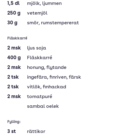
1,5
dl
mjölk
, ljummen
250
g
vetemjöl
30
g
smör
, rumstempererat
Fläskkarré
2
msk
ljus soja
400
g
Fläskkarré
2
msk
honung
, flytande
2
tsk
ingefära
, finriven, färsk
2
tsk
vitlök
, finhackad
2
msk
tomatpuré
sambal oelek
Fylling:
3
st
rättikor