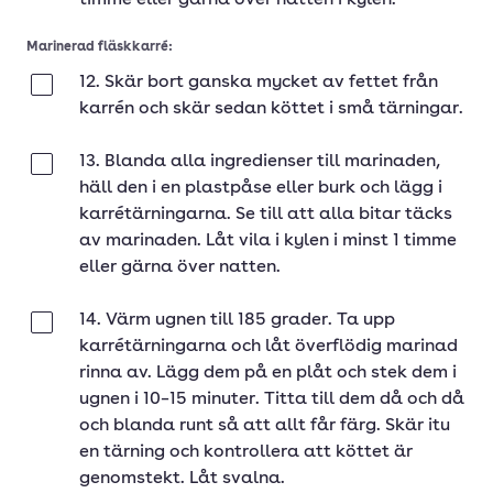
timme eller gärna över natten i kylen.
Marinerad fläskkarré:
12. Skär bort ganska mycket av fettet från
Klar
karrén och skär sedan köttet i små tärningar.
13. Blanda alla ingredienser till marinaden,
Klar
häll den i en plastpåse eller burk och lägg i
karrétärningarna. Se till att alla bitar täcks
av marinaden. Låt vila i kylen i minst 1 timme
eller gärna över natten.
14. Värm ugnen till 185 grader. Ta upp
Klar
karrétärningarna och låt överflödig marinad
rinna av. Lägg dem på en plåt och stek dem i
ugnen i 10–15 minuter. Titta till dem då och då
och blanda runt så att allt får färg. Skär itu
en tärning och kontrollera att köttet är
genomstekt. Låt svalna.