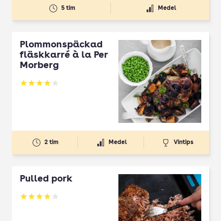
5 tim
Medel
Plommonspäckad
fläskkarré à la Per
Morberg
Betyg: 3.94 av 5
2 tim
Medel
Vintips
Pulled pork
Betyg: 3.81 av 5