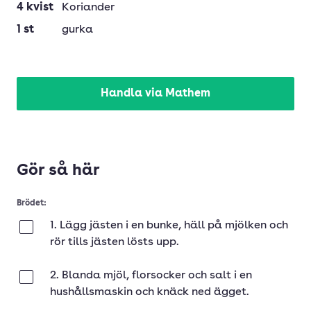
4
kvist
Koriander
1
st
gurka
Handla via Mathem
Gör så här
Brödet:
1. Lägg jästen i en bunke, häll på mjölken och
Klar
rör tills jästen lösts upp.
2. Blanda mjöl, florsocker och salt i en
Klar
hushållsmaskin och knäck ned ägget.