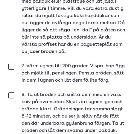
med bakduk eller plastfolie och låt jäsa i
ytterligare 1 timme. Vill du vara extra duktig
rullar du rejält fuktiga kökshanddukar som
du lägger de avlånga degbitarna mellan. Då
ligger de så att säga i en ”dal” på plåten och
blir inte så platta på undersidan. Är du
värsta proffset har du en baguetteplåt som
du jäser bröden på.
7. Värm ugnen till 200 grader. Vispa ihop ägg
Klar
och mjölk till penslingen. Pensla bröden, sätt
in dem i ugnen och låt dem få lite färg.
8. Ta ut bröden och snitta dem med en vass
Klar
kniv på ovansidan. Skjuts in i ugnen igen och
grädda klart. Gräddningen tar sammanlagt
8–12 minuter, och du ser ju själv när de fått
den där underbara gyllenbruna färgen. Ta ut
bröden och låt dem svalna under bakduk.