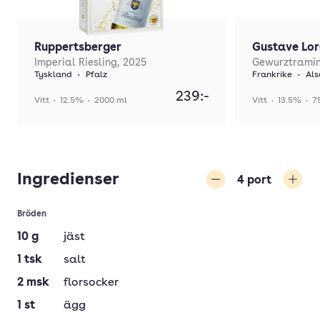
Ruppertsberger
Gustave Lor
Imperial Riesling, 2025
Gewurztramin
Tyskland
•
Pfalz
Frankrike
•
Als
239:-
Vitt
•
12.5%
•
2000 ml
Vitt
•
13.5%
•
7
Ingredienser
4
port
Minska
Öka
Bröden
10
g
jäst
1
tsk
salt
2
msk
florsocker
1
st
ägg