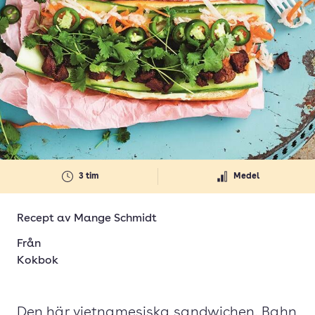
3 tim
Medel
Recept av
Mange Schmidt
Från
Kokbok
Den här vietnamesiska sandwichen, Bahn