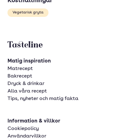
Kosthållningar
Vegetarisk gryta
Tasteline startsida
Matig inspiration
Matrecept
Bakrecept
Dryck & drinkar
Alla våra recept
Tips, nyheter och matig fakta
Information & villkor
Cookiepolicy
Användarvillkor