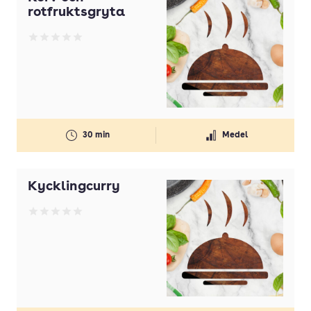
rotfruktsgryta
Betyg: 0 av 5
30 min
Medel
Kycklingcurry
Betyg: 0 av 5