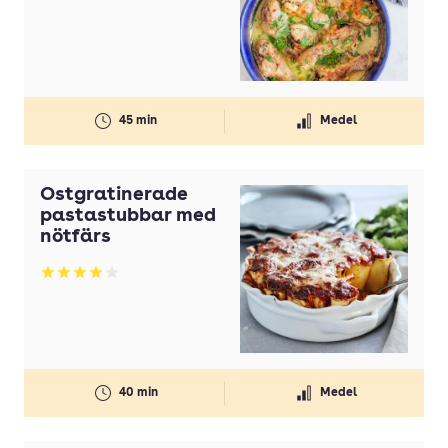
45 min
Medel
Ostgratinerade
pastastubbar med
nötfärs
Betyg: 4.06 av 5
40 min
Medel