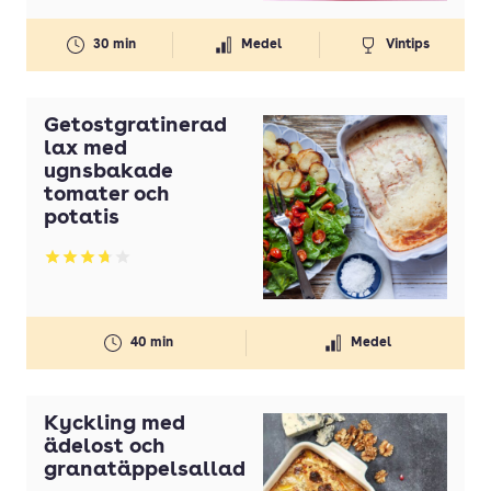
30 min
Medel
Vintips
Getostgratinerad
lax med
ugnsbakade
tomater och
potatis
Betyg: 3.75 av 5
40 min
Medel
Kyckling med
ädelost och
granatäppelsallad