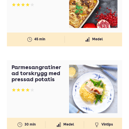
Betyg: 4.04 av 5
45 min
Medel
Parmesangratiner
ad torskrygg med
pressad potatis
Betyg: 3.96 av 5
30 min
Medel
Vintips