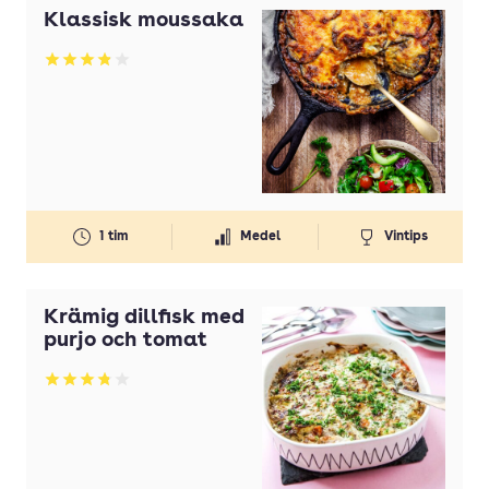
Klassisk moussaka
Betyg: 3.87 av 5
1 tim
Medel
Vintips
Krämig dillfisk med
purjo och tomat
Betyg: 3.83 av 5