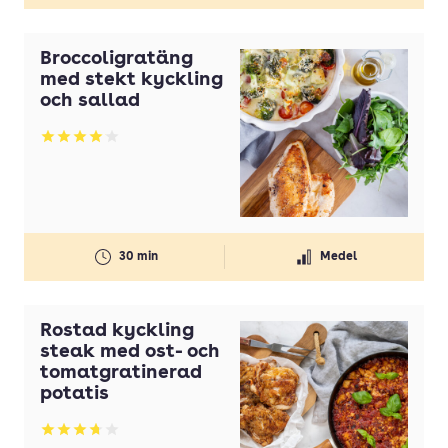
Broccoligratäng
med stekt kyckling
och sallad
Betyg: 4.02 av 5
30 min
Medel
Rostad kyckling
steak med ost- och
tomatgratinerad
potatis
Betyg: 3.73 av 5