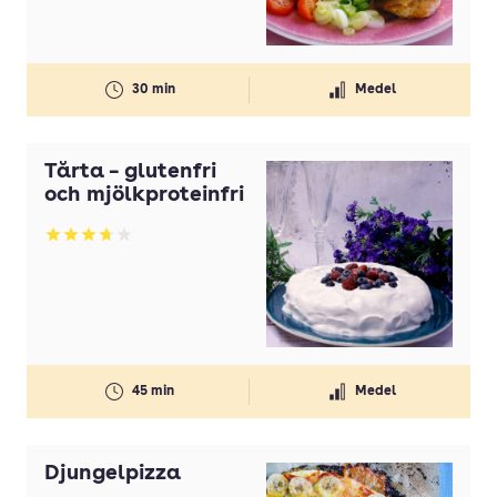
30 min
Medel
Tårta – glutenfri
och mjölkproteinfri
Betyg: 3.69 av 5
45 min
Medel
Djungelpizza