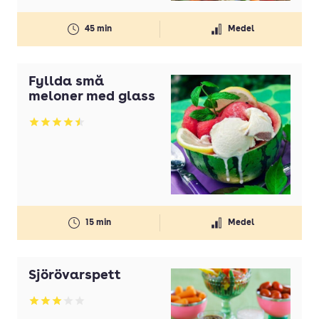
45 min
Medel
Fyllda små
meloner med glass
Betyg: 4.5 av 5
15 min
Medel
Sjörövarspett
Betyg: 3.07 av 5