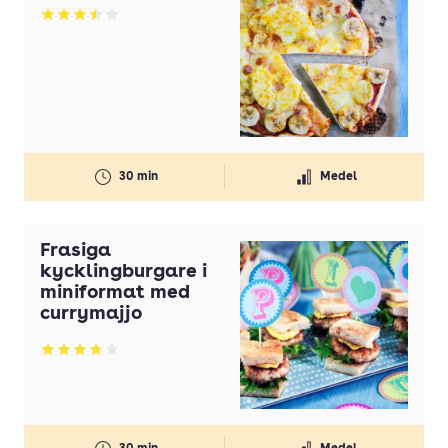
Betyg: 3.52 av 5
30 min
Medel
Frasiga
kycklingburgare i
miniformat med
currymajjo
Betyg: 3.82 av 5