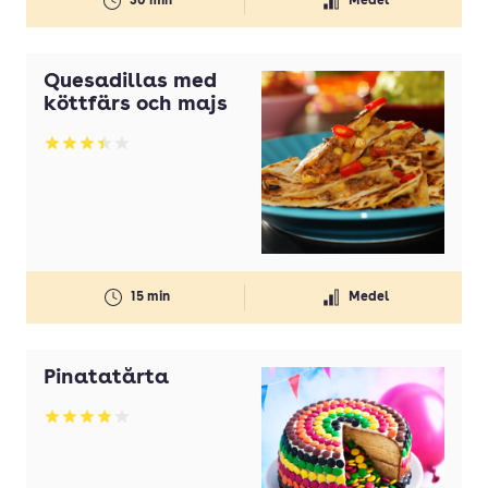
30 min
Medel
Quesadillas med
köttfärs och majs
Betyg: 3.4 av 5
15 min
Medel
Pinatatårta
Betyg: 3.91 av 5