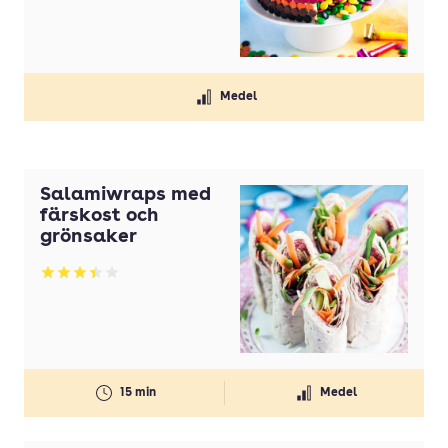
Medel
Salamiwraps med
färskost och
grönsaker
Betyg: 3.44 av 5
15 min
Medel