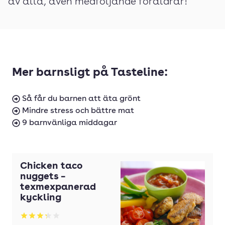
av alla, även medföljande föräldrar!
Mer barnsligt på Tasteline:
Så får du barnen att äta grönt
Mindre stress och bättre mat
9 barnvänliga middagar
Chicken taco
nuggets –
texmexpanerad
kyckling
Betyg: 3.29 av 5