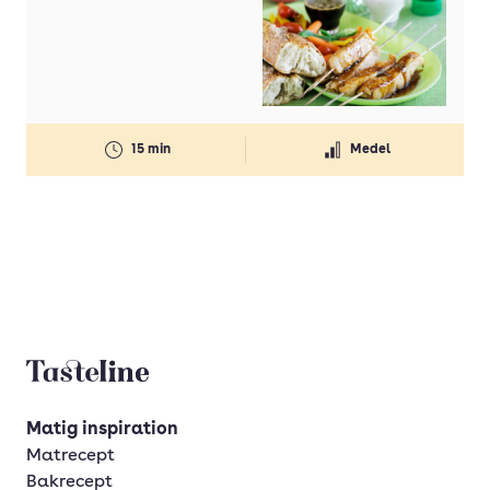
15 min
Medel
Tasteline startsida
Matig inspiration
Matrecept
Bakrecept