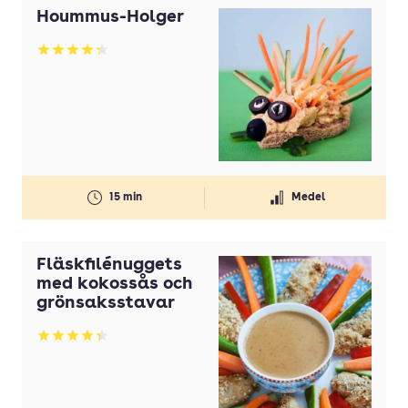
Hoummus-Holger
Betyg: 4.25 av 5
15 min
Medel
Fläskfilénuggets
med kokossås och
grönsaksstavar
Betyg: 4.33 av 5